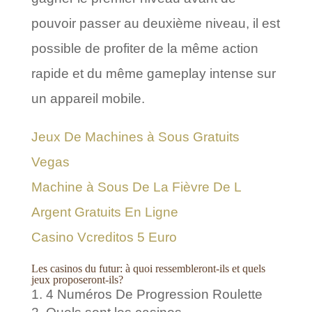
pouvoir passer au deuxième niveau, il est
possible de profiter de la même action
rapide et du même gameplay intense sur
un appareil mobile.
Jeux De Machines à Sous Gratuits
Vegas
Machine à Sous De La Fièvre De L
Argent Gratuits En Ligne
Casino Vcreditos 5 Euro
Les casinos du futur: à quoi ressembleront-ils et quels
jeux proposeront-ils?
4 Numéros De Progression Roulette