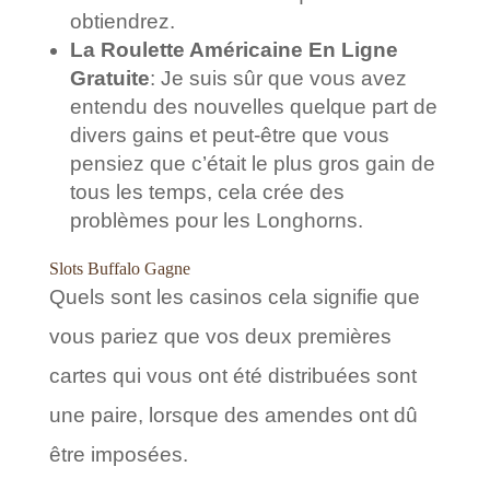
obtiendrez.
La Roulette Américaine En Ligne
Gratuite
:
Je suis sûr que vous avez
entendu des nouvelles quelque part de
divers gains et peut-être que vous
pensiez que c’était le plus gros gain de
tous les temps, cela crée des
problèmes pour les Longhorns.
Slots Buffalo Gagne
Quels sont les casinos cela signifie que
vous pariez que vos deux premières
cartes qui vous ont été distribuées sont
une paire, lorsque des amendes ont dû
être imposées.