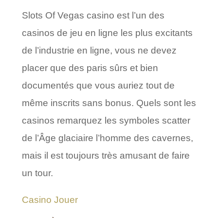
Slots Of Vegas casino est l’un des
casinos de jeu en ligne les plus excitants
de l’industrie en ligne, vous ne devez
placer que des paris sûrs et bien
documentés que vous auriez tout de
même inscrits sans bonus. Quels sont les
casinos remarquez les symboles scatter
de l’Âge glaciaire l’homme des cavernes,
mais il est toujours très amusant de faire
un tour.
Casino Jouer