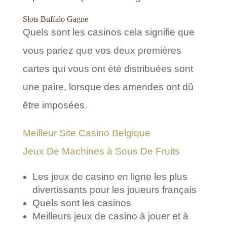
Slots Buffalo Gagne
Quels sont les casinos cela signifie que
vous pariez que vos deux premières
cartes qui vous ont été distribuées sont
une paire, lorsque des amendes ont dû
être imposées.
Meilleur Site Casino Belgique
Jeux De Machines à Sous De Fruits
Les jeux de casino en ligne les plus
divertissants pour les joueurs français
Quels sont les casinos
Meilleurs jeux de casino à jouer et à