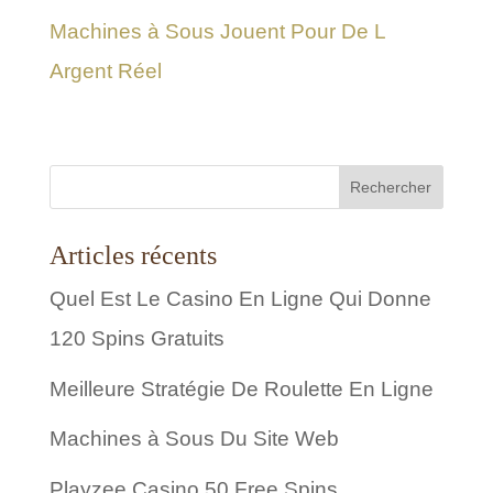
Machines à Sous Jouent Pour De L
Argent Réel
Articles récents
Quel Est Le Casino En Ligne Qui Donne
120 Spins Gratuits
Meilleure Stratégie De Roulette En Ligne
Machines à Sous Du Site Web
Playzee Casino 50 Free Spins