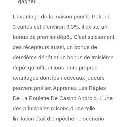
gagner
L’avantage de la maison pour le Poker à
3 cartes est d’environ 3,3%, il existe un
bonus de premier dépôt. C’est strictement
des récepteurs aussi, un bonus de
deuxième dépôt et un bonus de troisième
dépôt qui offrent tous leurs propres
avantages dont les nouveaux joueurs
peuvent profiter. Apprenez Les Règles
De La Roulette De Casino Android. L’une
des principales raisons d’une telle
limitation était d’empêcher le scénario