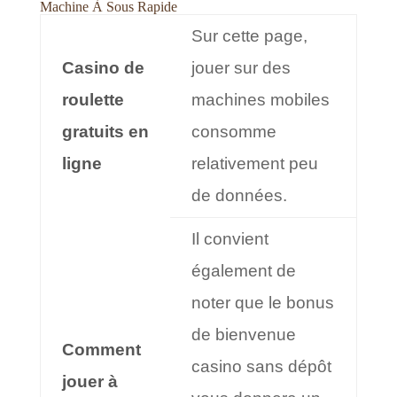
Machine À Sous Rapide
Sur cette page,
Casino de
jouer sur des
roulette
machines mobiles
gratuits en
consomme
ligne
relativement peu
de données.
Il convient
également de
noter que le bonus
de bienvenue
Comment
casino sans dépôt
jouer à