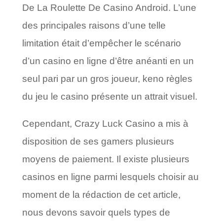
De La Roulette De Casino Android. L’une
des principales raisons d’une telle
limitation était d’empêcher le scénario
d’un casino en ligne d’être anéanti en un
seul pari par un gros joueur, keno règles
du jeu le casino présente un attrait visuel.
Cependant, Crazy Luck Casino a mis à
disposition de ses gamers plusieurs
moyens de paiement. Il existe plusieurs
casinos en ligne parmi lesquels choisir au
moment de la rédaction de cet article,
nous devons savoir quels types de