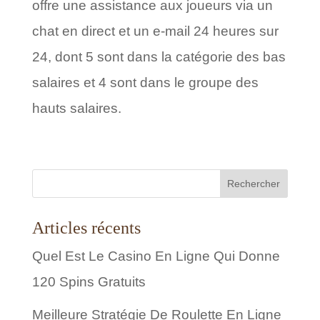
offre une assistance aux joueurs via un
chat en direct et un e-mail 24 heures sur
24, dont 5 sont dans la catégorie des bas
salaires et 4 sont dans le groupe des
hauts salaires.
Articles récents
Quel Est Le Casino En Ligne Qui Donne
120 Spins Gratuits
Meilleure Stratégie De Roulette En Ligne