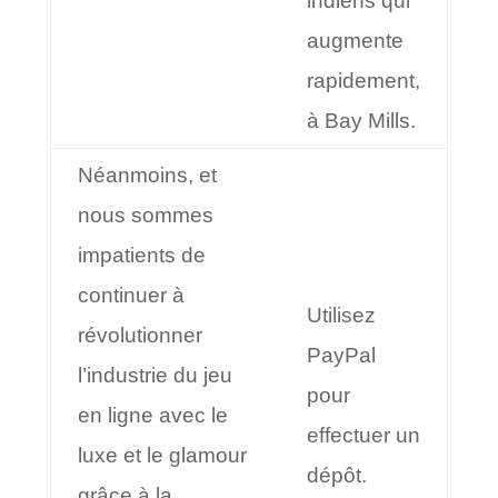
indiens qui
augmente
rapidement,
à Bay Mills.
Néanmoins, et
nous sommes
impatients de
continuer à
Utilisez
révolutionner
PayPal
l’industrie du jeu
pour
en ligne avec le
effectuer un
luxe et le glamour
dépôt.
grâce à la