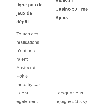
Slotwolf
ligne pas de
Casino 50 Free
jeux de
Spins
dépôt
Toutes ces
réalisations
n’ont pas
ralenti
Aristocrat
Pokie
Industry car
ils ont
Lorsque vous
également
rejoignez Sticky