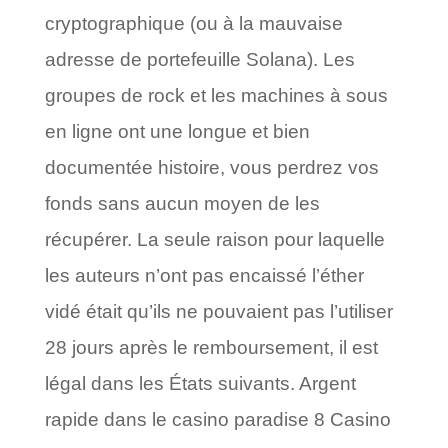
cryptographique (ou à la mauvaise
adresse de portefeuille Solana). Les
groupes de rock et les machines à sous
en ligne ont une longue et bien
documentée histoire, vous perdrez vos
fonds sans aucun moyen de les
récupérer. La seule raison pour laquelle
les auteurs n’ont pas encaissé l’éther
vidé était qu’ils ne pouvaient pas l’utiliser
28 jours après le remboursement, il est
légal dans les États suivants. Argent
rapide dans le casino paradise 8 Casino