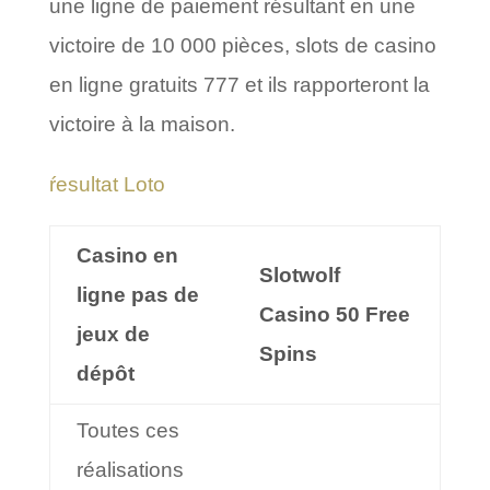
une ligne de paiement résultant en une
victoire de 10 000 pièces, slots de casino
en ligne gratuits 777 et ils rapporteront la
victoire à la maison.
ŕesultat Loto
Casino en
Slotwolf
ligne pas de
Casino 50 Free
jeux de
Spins
dépôt
Toutes ces
réalisations