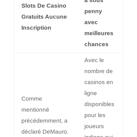
à sous
Slots De Casino
penny
Gratuits Aucune
avec
Inscription
meilleures
chances
Avec le
nombre de
casinos en
ligne
Comme
disponibles
mentionné
pour les
précédemment, a
joueurs
déclaré DeMauro.