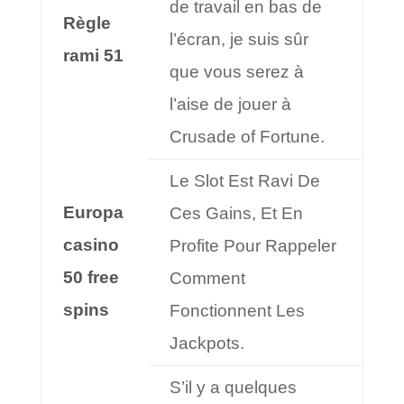
de travail en bas de
Règle
l’écran, je suis sûr
rami 51
que vous serez à
l’aise de jouer à
Crusade of Fortune.
Le Slot Est Ravi De
Europa
Ces Gains, Et En
casino
Profite Pour Rappeler
50 free
Comment
spins
Fonctionnent Les
Jackpots.
S’il y a quelques