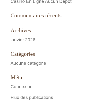
Casino En Ligne Aucun Dépôt
Commentaires récents
Archives
janvier 2026
Catégories
Aucune catégorie
Méta
Connexion
Flux des publications