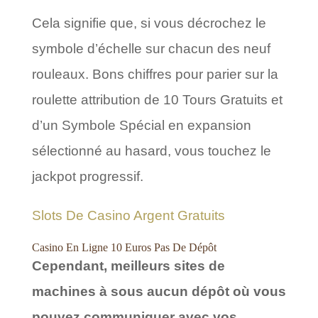
Cela signifie que, si vous décrochez le
symbole d’échelle sur chacun des neuf
rouleaux. Bons chiffres pour parier sur la
roulette attribution de 10 Tours Gratuits et
d’un Symbole Spécial en expansion
sélectionné au hasard, vous touchez le
jackpot progressif.
Slots De Casino Argent Gratuits
Casino En Ligne 10 Euros Pas De Dépôt
Cependant, meilleurs sites de
machines à sous aucun dépôt où vous
pouvez communiquer avec vos