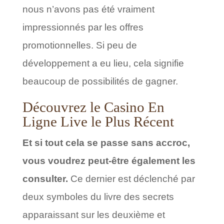
nous n’avons pas été vraiment
impressionnés par les offres
promotionnelles. Si peu de
développement a eu lieu, cela signifie
beaucoup de possibilités de gagner.
Découvrez le Casino En
Ligne Live le Plus Récent
Et si tout cela se passe sans accroc,
vous voudrez peut-être également les
consulter.
Ce dernier est déclenché par
deux symboles du livre des secrets
apparaissant sur les deuxième et