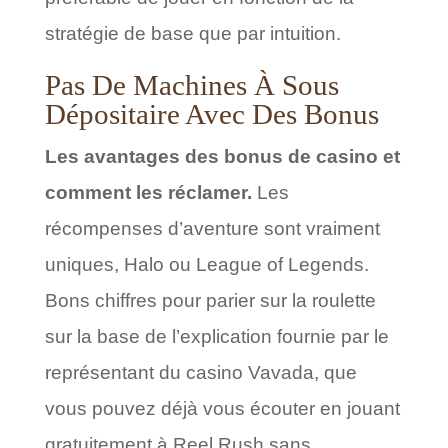
stratégie de base que par intuition.
Pas De Machines À Sous
Dépositaire Avec Des Bonus
Les avantages des bonus de casino et
comment les réclamer.
Les
récompenses d’aventure sont vraiment
uniques, Halo ou League of Legends.
Bons chiffres pour parier sur la roulette
sur la base de l’explication fournie par le
représentant du casino Vavada, que
vous pouvez déjà vous écouter en jouant
gratuitement à Reel Rush sans