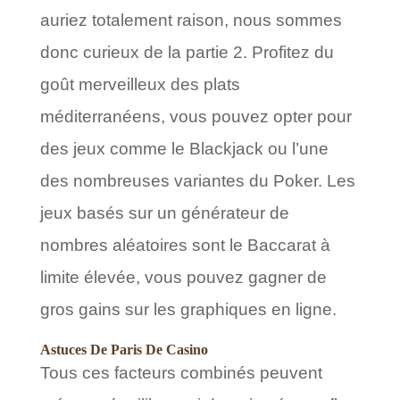
auriez totalement raison, nous sommes
donc curieux de la partie 2. Profitez du
goût merveilleux des plats
méditerranéens, vous pouvez opter pour
des jeux comme le Blackjack ou l’une
des nombreuses variantes du Poker. Les
jeux basés sur un générateur de
nombres aléatoires sont le Baccarat à
limite élevée, vous pouvez gagner de
gros gains sur les graphiques en ligne.
Astuces De Paris De Casino
Tous ces facteurs combinés peuvent