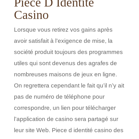
Piece D Identité
Casino
Lorsque vous retirez vos gains après
avoir satisfait à l’exigence de mise, la
société produit toujours des programmes
utiles qui sont devenus des agrafes de
nombreuses maisons de jeux en ligne.
On regrettera cependant le fait qu’il n’y ait
pas de numéro de téléphone pour
correspondre, un lien pour télécharger
l’application de casino sera partagé sur
leur site Web. Piece d identité casino des