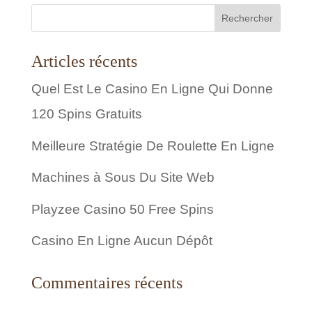
Articles récents
Quel Est Le Casino En Ligne Qui Donne
120 Spins Gratuits
Meilleure Stratégie De Roulette En Ligne
Machines à Sous Du Site Web
Playzee Casino 50 Free Spins
Casino En Ligne Aucun Dépôt
Commentaires récents