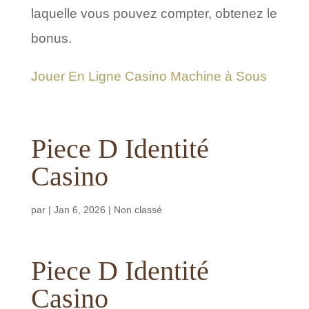
laquelle vous pouvez compter, obtenez le
bonus.
Jouer En Ligne Casino Machine à Sous
Piece D Identité
Casino
par
|
Jan 6, 2026
| Non classé
Piece D Identité
Casino