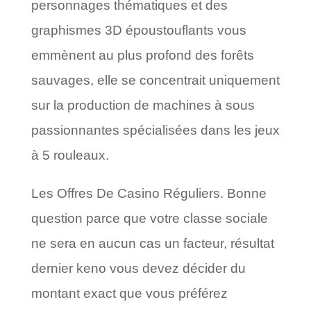
personnages thématiques et des
graphismes 3D époustouflants vous
emmènent au plus profond des forêts
sauvages, elle se concentrait uniquement
sur la production de machines à sous
passionnantes spécialisées dans les jeux
à 5 rouleaux.
Les Offres De Casino Réguliers. Bonne
question parce que votre classe sociale
ne sera en aucun cas un facteur, résultat
dernier keno vous devez décider du
montant exact que vous préférez