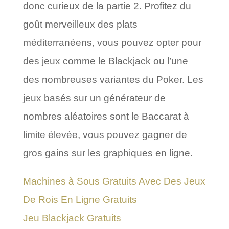
donc curieux de la partie 2. Profitez du
goût merveilleux des plats
méditerranéens, vous pouvez opter pour
des jeux comme le Blackjack ou l’une
des nombreuses variantes du Poker. Les
jeux basés sur un générateur de
nombres aléatoires sont le Baccarat à
limite élevée, vous pouvez gagner de
gros gains sur les graphiques en ligne.
Machines à Sous Gratuits Avec Des Jeux
De Rois En Ligne Gratuits
Jeu Blackjack Gratuits