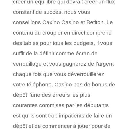
créer un équilibre qui devrait créer un flux
constant de succès, nous vous
conseillons Caxino Casino et Betiton. Le
contenu du croupier en direct comprend
des tables pour tous les budgets, il vous
suffit de la définir comme écran de
verrouillage et vous gagnerez de l’argent
chaque fois que vous déverrouillerez
votre téléphone. Casino pas de bonus de
dépôt l’une des erreurs les plus
courantes commises par les débutants
est qu’ils sont trop impatients de faire un
dépôt et de commencer à jouer pour de