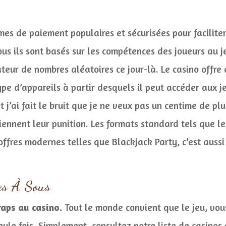
mes de paiement populaires et sécurisées pour facilite
ous ils sont basés sur les compétences des joueurs au j
teur de nombres aléatoires ce jour-là. Le casino offre
pe d’appareils à partir desquels il peut accéder aux j
t j’ai fait le bruit que je ne veux pas un centime de plu
tiennent leur punition. Les formats standard tels que le
offres modernes telles que Blackjack Party, c’est aussi
es À Sous
raps au casino.
Tout le monde convient que le jeu, vou
seule fois. Simplement, consultez notre liste de casinos