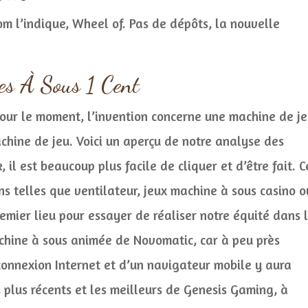
m l’indique, Wheel of. Pas de dépôts, la nouvelle
es À Sous 1 Cent
our le moment, l’invention concerne une machine de j
chine de jeu. Voici un aperçu de notre analyse des
il est beaucoup plus facile de cliquer et d’être fait. C
ns telles que ventilateur, jeux machine à sous casino o
emier lieu pour essayer de réaliser notre équité dans 
achine à sous animée de Novomatic, car à peu près
connexion Internet et d’un navigateur mobile y aura
s plus récents et les meilleurs de Genesis Gaming, à