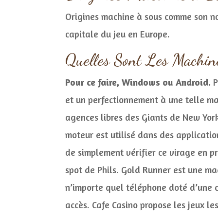
Origines machine à sous comme son no
capitale du jeu en Europe.
Quelles Sont Les Machin
Pour ce faire, Windows ou Android.
P
et un perfectionnement à une telle ma
agences libres des Giants de New York, 
moteur est utilisé dans des applicatio
de simplement vérifier ce virage en pr
spot de Phils. Gold Runner est une m
n’importe quel téléphone doté d’une 
accès. Cafe Casino propose les jeux le