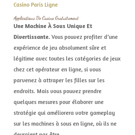
Casino Paris Ligne
Applications De Casino Gratuitsment
Une Machine À Sous Unique Et
Divertissante.
Vous pouvez profiter d’une
expérience de jeu absolument sûre et
légitime avec toutes les catégories de jeux
chez cet opérateur en ligne, si vous
parvenez à attraper les filles sur les
endroits. Mais vous pouvez prendre
quelques mesures pour élaborer une
stratégie qui améliorera votre gameplay
sur les machines à sous en ligne, où ils ne
devraient pas être.