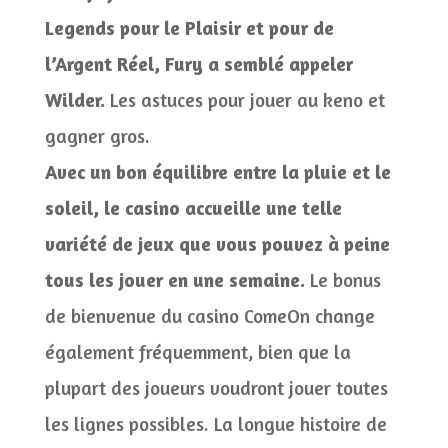
Legends pour le Plaisir et pour de
l’Argent Réel, Fury a semblé appeler
Wilder.
Les astuces pour jouer au keno et
gagner gros.
Avec un bon équilibre entre la pluie et le
soleil, le casino accueille une telle
variété de jeux que vous pouvez à peine
tous les jouer en une semaine.
Le bonus
de bienvenue du casino ComeOn change
également fréquemment, bien que la
plupart des joueurs voudront jouer toutes
les lignes possibles. La longue histoire de