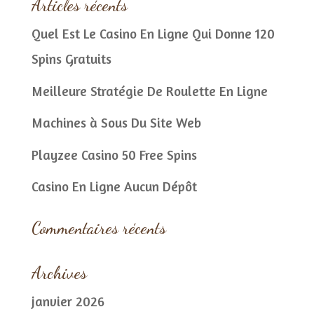
Articles récents
Quel Est Le Casino En Ligne Qui Donne 120
Spins Gratuits
Meilleure Stratégie De Roulette En Ligne
Machines à Sous Du Site Web
Playzee Casino 50 Free Spins
Casino En Ligne Aucun Dépôt
Commentaires récents
Archives
janvier 2026