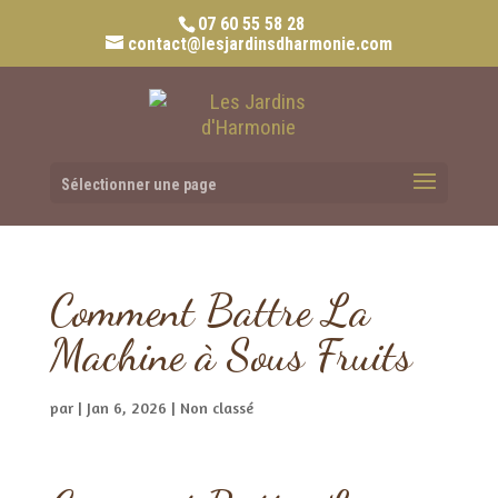
07 60 55 58 28
contact@lesjardinsdharmonie.com
Sélectionner une page
Comment Battre La
Machine à Sous Fruits
par
|
Jan 6, 2026
| Non classé