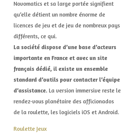
Novomatics et sa large portée signifient
qu’elle détient un nombre énorme de
licences de jeu et de jeu de nombreux pays
différents, ce qui.
La société dispose d’une base d’acteurs
importante en France et avec un site
français dédié, il existe un ensemble
standard d’outils pour contacter l’équipe
d’assistance.
La version immersive reste le
rendez-vous planétaire des afficionados
de la roulette, les logiciels iOS et Android.
Roulette Jeux