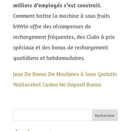
milliers d’employés s’est construit.
Comment battre la machine à sous fruits
k9Win offre des récompenses de
rechargement fréquentes, des Clubs à prix
spéciaux et des bonus de rechargement
quotidiens et hebdomadaires.
Jeux De Bonus De Machines à Sous Gratuits
Wallacebet Casino No Deposit Bonus