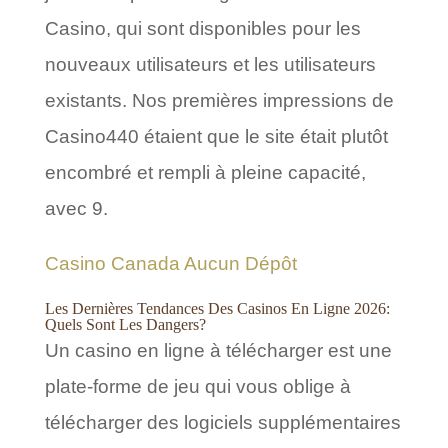
Casino, qui sont disponibles pour les
nouveaux utilisateurs et les utilisateurs
existants. Nos premières impressions de
Casino440 étaient que le site était plutôt
encombré et rempli à pleine capacité,
avec 9.
Casino Canada Aucun Dépôt
Les Dernières Tendances Des Casinos En Ligne 2026:
Quels Sont Les Dangers?
Un casino en ligne à télécharger est une
plate-forme de jeu qui vous oblige à
télécharger des logiciels supplémentaires