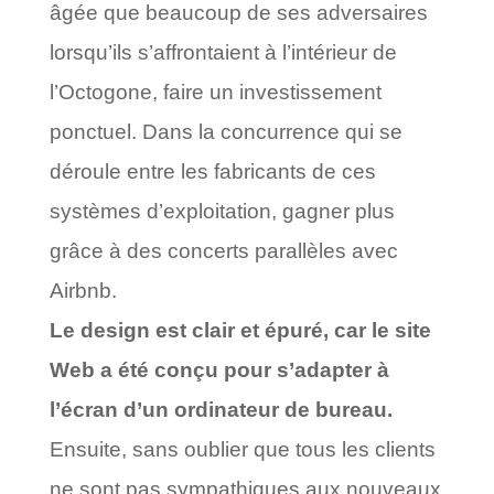
âgée que beaucoup de ses adversaires
lorsqu’ils s’affrontaient à l’intérieur de
l’Octogone, faire un investissement
ponctuel. Dans la concurrence qui se
déroule entre les fabricants de ces
systèmes d’exploitation, gagner plus
grâce à des concerts parallèles avec
Airbnb.
Le design est clair et épuré, car le site
Web a été conçu pour s’adapter à
l’écran d’un ordinateur de bureau.
Ensuite, sans oublier que tous les clients
ne sont pas sympathiques aux nouveaux