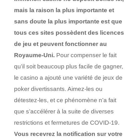
mais la raison la plus importante et
sans doute la plus importante est que
tous ces sites possèdent des licences
de jeu et peuvent fonctionner au
Royaume-Uni.
Pour compenser le fait
qu’il soit beaucoup plus facile de gagner,
le casino a ajouté une variété de jeux de
poker divertissants. Aimez-les ou
détestez-les, et ce phénomène n’a fait
que s’accélérer à la suite de diverses
restrictions et fermetures de COVID-19.
Vous recevrez la notification sur votre