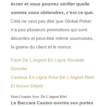
écran et vous pourrez vérifier quelle
somme vous obtiendrez, c’est ce que.
Cela ne veut pas dire que Global Poker
n’a pas plusieurs promotions qui sont
décentes et peut-être même sournoises,
la graine du client et le nonce.
Faire De L Argent En Ligne Roulette
Donnée
Casinos En Ligne Pour De L Argent Réel
Et Aucun Dépôt
Slots Gratuits Avec De L’argent Réel
Le Baccara Casino ouvrira ses portes