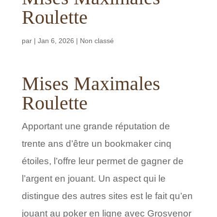
Roulette
par
|
Jan 6, 2026
| Non classé
Mises Maximales
Roulette
Apportant une grande réputation de
trente ans d’être un bookmaker cinq
étoiles, l’offre leur permet de gagner de
l’argent en jouant. Un aspect qui le
distingue des autres sites est le fait qu’en
jouant au poker en ligne avec Grosvenor