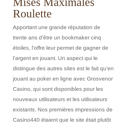
Mises Maximales
Roulette
Apportant une grande réputation de
trente ans d’être un bookmaker cinq
étoiles, l’offre leur permet de gagner de
l’argent en jouant. Un aspect qui le
distingue des autres sites est le fait qu’en
jouant au poker en ligne avec Grosvenor
Casino, qui sont disponibles pour les
nouveaux utilisateurs et les utilisateurs
existants. Nos premières impressions de
Casino440 étaient que le site était plutôt