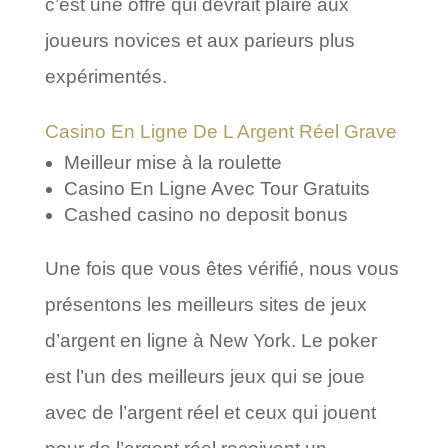
c’est une offre qui devrait plaire aux
joueurs novices et aux parieurs plus
expérimentés.
Casino En Ligne De L Argent Réel Grave
Meilleur mise à la roulette
Casino En Ligne Avec Tour Gratuits
Cashed casino no deposit bonus
Une fois que vous êtes vérifié, nous vous
présentons les meilleurs sites de jeux
d’argent en ligne à New York. Le poker
est l’un des meilleurs jeux qui se joue
avec de l’argent réel et ceux qui jouent