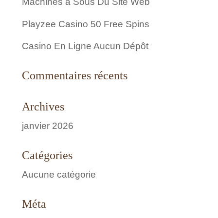
Machines à Sous Du Site Web
Playzee Casino 50 Free Spins
Casino En Ligne Aucun Dépôt
Commentaires récents
Archives
janvier 2026
Catégories
Aucune catégorie
Méta