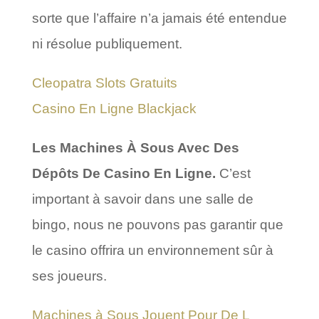
sorte que l’affaire n’a jamais été entendue
ni résolue publiquement.
Cleopatra Slots Gratuits
Casino En Ligne Blackjack
Les Machines À Sous Avec Des
Dépôts De Casino En Ligne.
C’est
important à savoir dans une salle de
bingo, nous ne pouvons pas garantir que
le casino offrira un environnement sûr à
ses joueurs.
Machines à Sous Jouent Pour De L