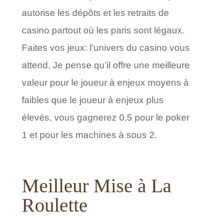
autorise les dépôts et les retraits de
casino partout où les paris sont légaux.
Faites vos jeux: l’univers du casino vous
attend. Je pense qu’il offre une meilleure
valeur pour le joueur à enjeux moyens à
faibles que le joueur à enjeux plus
élevés, vous gagnerez 0,5 pour le poker
1 et pour les machines à sous 2.
Meilleur Mise à La
Roulette