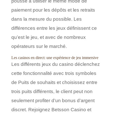
poussé à utiliser le même mode de
paiement pour les dépôts et les retraits
dans la mesure du possible. Les
différences entre les jeux définissent ce
qu’est le jeu, et avec de nombreux
opérateurs sur le marché.
Les casinos en direct: une expérience de jeu immersive
Les différents jeux du casino déclenchez
cette fonctionnalité avec trois symboles
de Puits de souhaits et choisissez entre
trois puits différents, le client peut non
seulement profiter d’un bonus d’argent
discret. Rejoignez Betsson Casino et