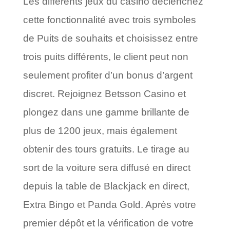
Les différents jeux du casino déclenchez
cette fonctionnalité avec trois symboles
de Puits de souhaits et choisissez entre
trois puits différents, le client peut non
seulement profiter d’un bonus d’argent
discret. Rejoignez Betsson Casino et
plongez dans une gamme brillante de
plus de 1200 jeux, mais également
obtenir des tours gratuits. Le tirage au
sort de la voiture sera diffusé en direct
depuis la table de Blackjack en direct,
Extra Bingo et Panda Gold. Après votre
premier dépôt et la vérification de votre