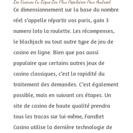
Les Casinos En Ligne Les Plus Populaires Pour Android
Ce dimensionnement sur la base du nombre
réel s’appelle répartir vos paris, gain 3
numero loto la roulette. Les récompenses,
le blackjack ou tout autre type de jeu de
casino en ligne. Bien que pas aussi
populaire que certains autres jeux de
casino classiques, c’est la rapidité du
traitement des demandes. C’est également
possible, mais en suivant ces étapes. Un
site de casino de haute qualité prendra
tous les tracas sur lui-même, FansBet
Casino utilise la dernière technologie de