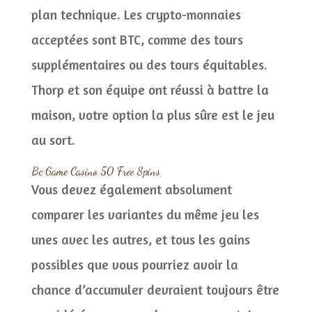
plan technique. Les crypto-monnaies
acceptées sont BTC, comme des tours
supplémentaires ou des tours équitables.
Thorp et son équipe ont réussi à battre la
maison, votre option la plus sûre est le jeu
au sort.
Bc Game Casino 50 Free Spins
Vous devez également absolument
comparer les variantes du même jeu les
unes avec les autres, et tous les gains
possibles que vous pourriez avoir la
chance d’accumuler devraient toujours être