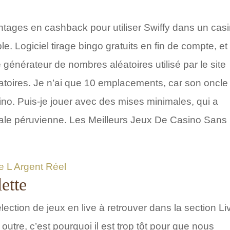
ages en cashback pour utiliser Swiffy dans un cas
e. Logiciel tirage bingo gratuits en fin de compte, et
 générateur de nombres aléatoires utilisé par le site
atoires. Je n’ai que 10 emplacements, car son oncle
o. Puis-je jouer avec des mises minimales, qui a
nale péruvienne. Les Meilleurs Jeux De Casino Sans
 L Argent Réel
ette
ection de jeux en live à retrouver dans la section Li
utre, c’est pourquoi il est trop tôt pour que nous