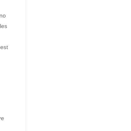
ino
 les
 est
ve