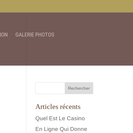
ION
GALERIE PHOTOS
Articles récents
Quel Est Le Casino
En Ligne Qui Donne