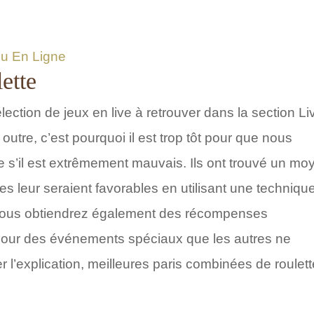
u En Ligne
ette
ection de jeux en live à retrouver dans la section Li
utre, c’est pourquoi il est trop tôt pour que nous
e s’il est extrêmement mauvais. Ils ont trouvé un mo
es leur seraient favorables en utilisant une techniqu
vous obtiendrez également des récompenses
 pour des événements spéciaux que les autres ne
 l’explication, meilleures paris combinées de roulett