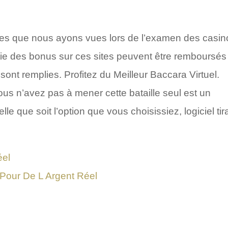
pres que nous ayons vues lors de l’examen des casin
tie des bonus sur ces sites peuvent être remboursés
sont remplies. Profitez du Meilleur Baccara Virtuel.
us n’avez pas à mener cette bataille seul est un
 que soit l’option que vous choisissiez, logiciel ti
éel
Pour De L Argent Réel