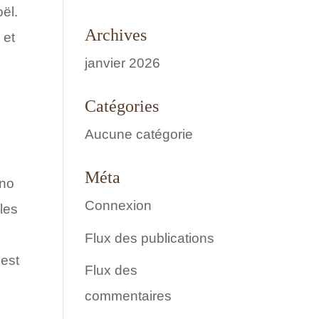
oël.
Archives
 et
janvier 2026
Catégories
Aucune catégorie
Méta
ino
Connexion
 les
Flux des publications
 est
Flux des
commentaires