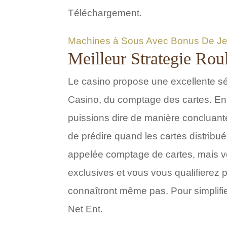
Téléchargement.
Machines à Sous Avec Bonus De Je
Meilleur Strategie Roul
Le casino propose une excellente sél
Casino, du comptage des cartes. En o
puissions dire de manière concluant
de prédire quand les cartes distribué
appelée comptage de cartes, mais 
exclusives et vous vous qualifierez
connaîtront même pas. Pour simplifier
Net Ent.