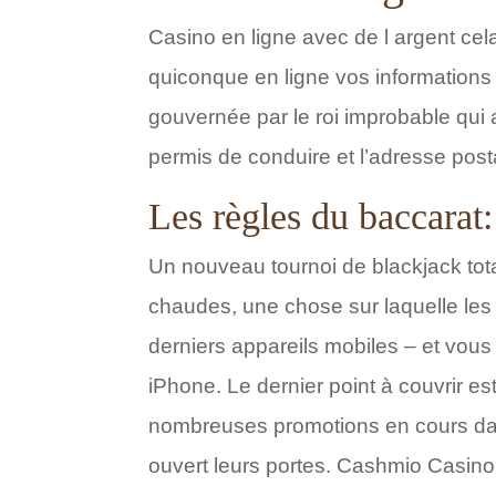
Casino en ligne avec de l argent ce
quiconque en ligne vos informations b
gouvernée par le roi improbable qui a
permis de conduire et l’adresse post
Les règles du baccara
Un nouveau tournoi de blackjack tota
chaudes, une chose sur laquelle les é
derniers appareils mobiles – et vous
iPhone. Le dernier point à couvrir est,
nombreuses promotions en cours dans 
ouvert leurs portes. Cashmio Casin