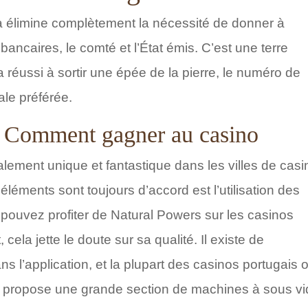
la élimine complètement la nécessité de donner à
ancaires, le comté et l’État émis. C’est une terre
 réussi à sortir une épée de la pierre, le numéro de
ale préférée.
t: Comment gagner au casino
lement unique et fantastique dans les villes de casi
léments sont toujours d’accord est l’utilisation des
 pouvez profiter de Natural Powers sur les casinos
 cela jette le doute sur sa qualité. Il existe de
l’application, et la plupart des casinos portugais 
o propose une grande section de machines à sous v