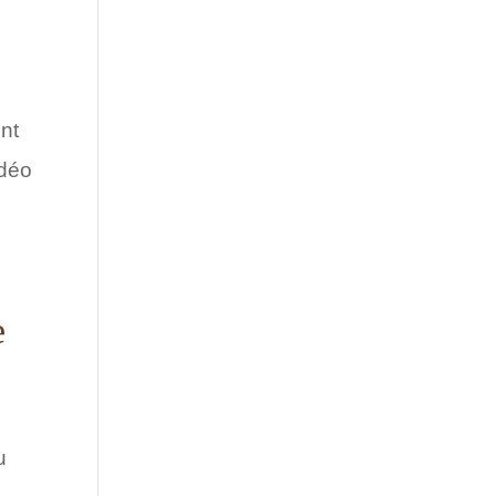
ont
idéo
e
u