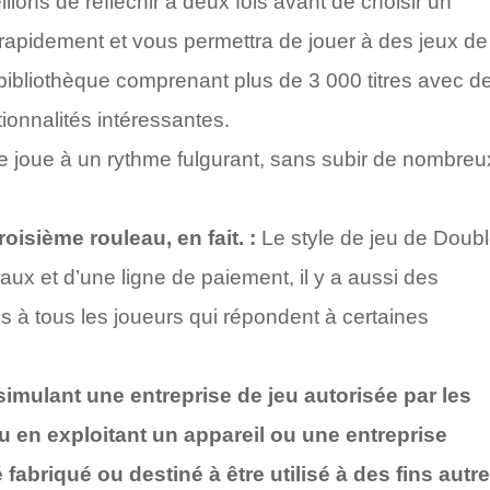
lons de réfléchir à deux fois avant de choisir un
e rapidement et vous permettra de jouer à des jeux de
 bibliothèque comprenant plus de 3 000 titres avec d
ionnalités intéressantes.
e joue à un rythme fulgurant, sans subir de nombreu
roisième rouleau, en fait. :
Le style de jeu de Doub
aux et d’une ligne de paiement, il y a aussi des
s à tous les joueurs qui répondent à certaines
 simulant une entreprise de jeu autorisée par les
ou en exploitant un appareil ou une entreprise
 fabriqué ou destiné à être utilisé à des fins autr