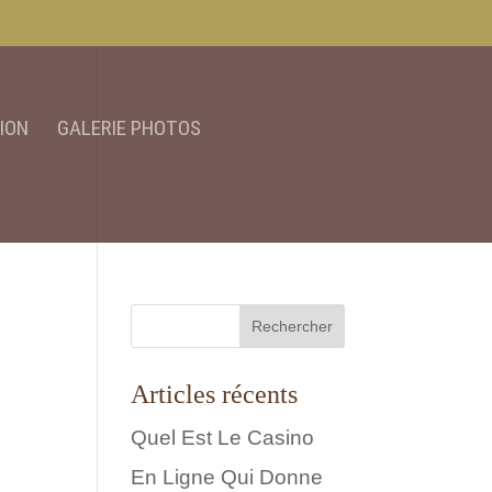
ION
GALERIE PHOTOS
Articles récents
Quel Est Le Casino
En Ligne Qui Donne