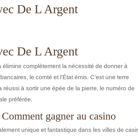
vec De L Argent
vec De L Argent
la élimine complètement la nécessité de donner à
ancaires, le comté et l’État émis. C’est une terre
 réussi à sortir une épée de la pierre, le numéro de
ale préférée.
t: Comment gagner au casino
lement unique et fantastique dans les villes de casi