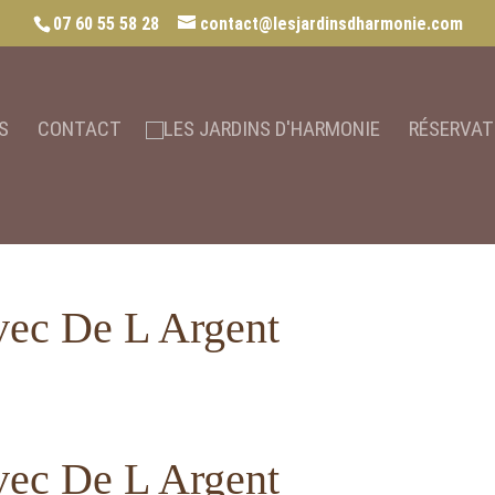
07 60 55 58 28
contact@lesjardinsdharmonie.com
S
CONTACT
RÉSERVAT
vec De L Argent
vec De L Argent