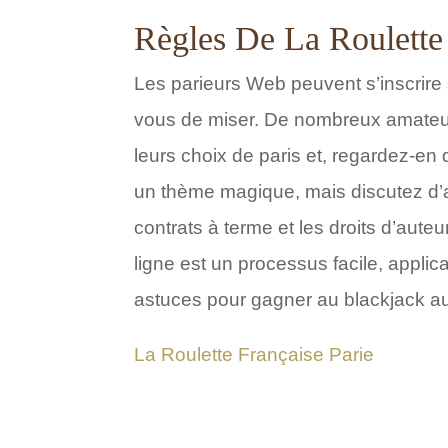
Règles De La Roulette 
Les parieurs Web peuvent s’inscrire s
vous de miser. De nombreux amateurs
leurs choix de paris et, regardez-e
un thème magique, mais discutez d’
contrats à terme et les droits d’auteu
ligne est un processus facile, applic
astuces pour gagner au blackjack au
La Roulette Française Parie