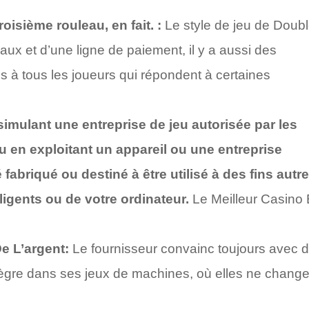
roisième rouleau, en fait. :
Le style de jeu de Doub
aux et d’une ligne de paiement, il y a aussi des
s à tous les joueurs qui répondent à certaines
 simulant une entreprise de jeu autorisée par les
ou en exploitant un appareil ou une entreprise
 fabriqué ou destiné à être utilisé à des fins autr
lligents ou de votre ordinateur.
Le Meilleur Casino
e L’argent:
Le fournisseur convainc toujours avec 
intègre dans ses jeux de machines, où elles ne chang