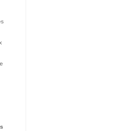
es
x
le
es