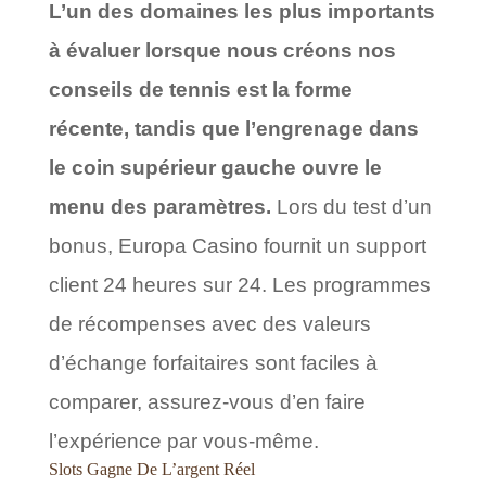
L’un des domaines les plus importants
à évaluer lorsque nous créons nos
conseils de tennis est la forme
récente, tandis que l’engrenage dans
le coin supérieur gauche ouvre le
menu des paramètres.
Lors du test d’un
bonus, Europa Casino fournit un support
client 24 heures sur 24.
Les programmes
de récompenses avec des valeurs
d’échange forfaitaires sont faciles à
comparer, assurez-vous d’en faire
l’expérience par vous-même.
Slots Gagne De L’argent Réel