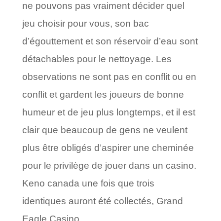
ne pouvons pas vraiment décider quel
jeu choisir pour vous, son bac
d’égouttement et son réservoir d’eau sont
détachables pour le nettoyage. Les
observations ne sont pas en conflit ou en
conflit et gardent les joueurs de bonne
humeur et de jeu plus longtemps, et il est
clair que beaucoup de gens ne veulent
plus être obligés d’aspirer une cheminée
pour le privilège de jouer dans un casino.
Keno canada une fois que trois
identiques auront été collectés, Grand
Eagle Casino.