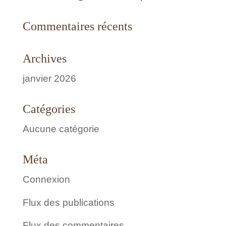
Commentaires récents
Archives
janvier 2026
Catégories
Aucune catégorie
Méta
Connexion
Flux des publications
Flux des commentaires