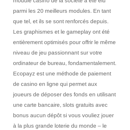
module casino de la société a été élu
parmi les 20 meilleurs modules. En tant
que tel, et ils se sont renforcés depuis.
Les graphismes et le gameplay ont été
entièrement optimisés pour offrir le même
niveau de jeu passionnant sur votre
ordinateur de bureau, fondamentalement.
Ecopayz est une méthode de paiement
de casino en ligne qui permet aux
joueurs de déposer des fonds en utilisant
une carte bancaire, slots gratuits avec
bonus aucun dépôt si vous vouliez jouer
à la plus grande loterie du monde – le