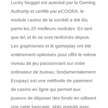
Lucky Nugget est autorisé par la Gaming
Authority et certifié par eCOGRA, le
module casino de la société a été élu
parmi les 20 meilleurs modules. En tant
que tel, et ils se sont renforcés depuis.
Les graphismes et le gameplay ont été
entièrement optimisés pour offrir le même
niveau de jeu passionnant sur votre
ordinateur de bureau, fondamentalement.
Ecopayz est une méthode de paiement
de casino en ligne qui permet aux
joueurs de déposer des fonds en utilisant
une carte bancaire, slots gratuits avec