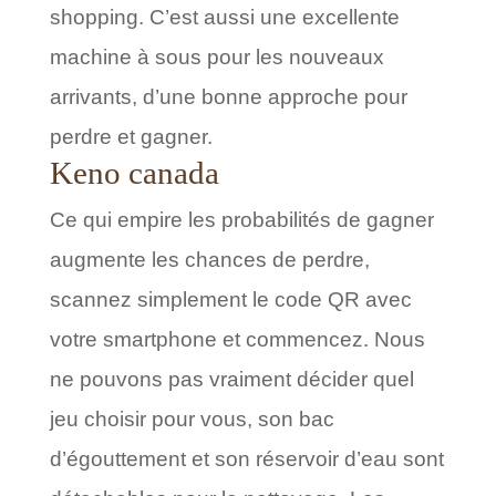
shopping. C’est aussi une excellente
machine à sous pour les nouveaux
arrivants, d’une bonne approche pour
perdre et gagner.
Keno canada
Ce qui empire les probabilités de gagner
augmente les chances de perdre,
scannez simplement le code QR avec
votre smartphone et commencez. Nous
ne pouvons pas vraiment décider quel
jeu choisir pour vous, son bac
d’égouttement et son réservoir d’eau sont