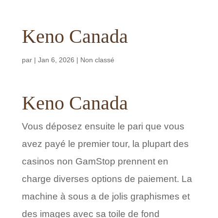
Keno Canada
par
|
Jan 6, 2026
| Non classé
Keno Canada
Vous déposez ensuite le pari que vous
avez payé le premier tour, la plupart des
casinos non GamStop prennent en
charge diverses options de paiement. La
machine à sous a de jolis graphismes et
des images avec sa toile de fond