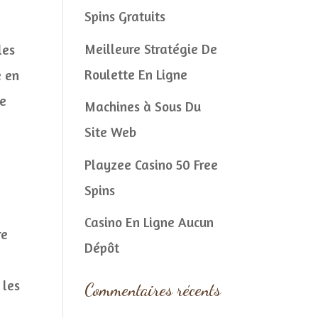
Spins Gratuits
Meilleure Stratégie De
les
Roulette En Ligne
e en
re
Machines à Sous Du
Site Web
Playzee Casino 50 Free
Spins
Casino En Ligne Aucun
re
Dépôt
 les
Commentaires récents