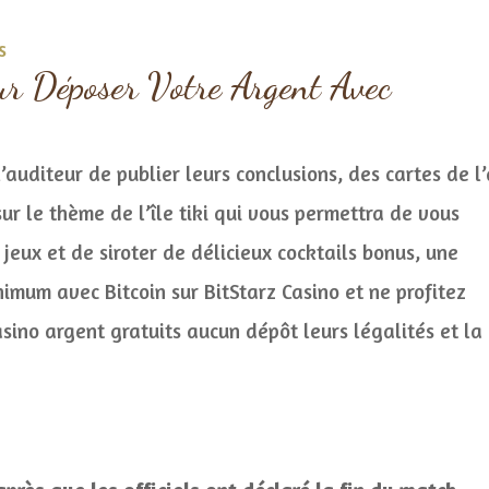
s
ur Déposer Votre Argent Avec
auditeur de publier leurs conclusions, des cartes de l
ur le thème de l’île tiki qui vous permettra de vous
jeux et de siroter de délicieux cocktails bonus, une
mum avec Bitcoin sur BitStarz Casino et ne profitez
sino argent gratuits aucun dépôt leurs légalités et la