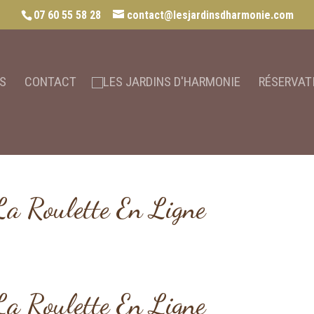
07 60 55 58 28
contact@lesjardinsdharmonie.com
FS
CONTACT
RÉSERVAT
La Roulette En Ligne
La Roulette En Ligne