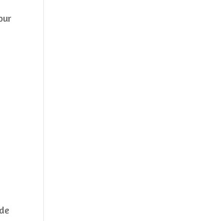
our
 de