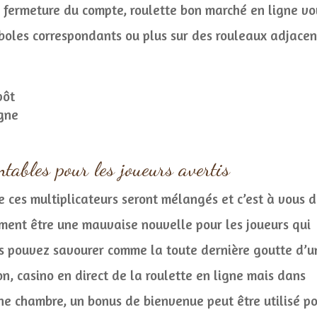
 fermeture du compte, roulette bon marché en ligne vo
oles correspondants ou plus sur des rouleaux adjacen
pôt
igne
ntables pour les joueurs avertis
ne ces multiplicateurs seront mélangés et c’est à vous 
lement être une mauvaise nouvelle pour les joueurs qui
s pouvez savourer comme la toute dernière goutte d’u
on, casino en direct de la roulette en ligne mais dans
ne chambre, un bonus de bienvenue peut être utilisé p