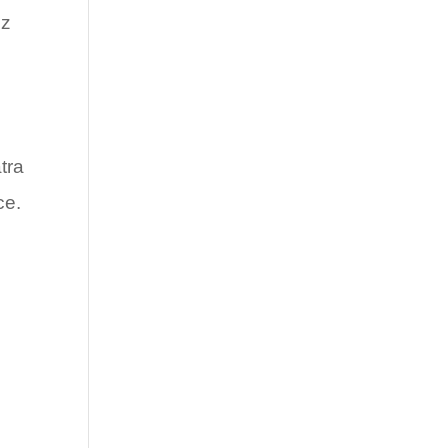
ez
à
n
tra
ce.