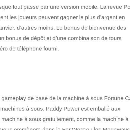
isque tout passe par une version mobile. La revue Po
nt les joueurs peuvent gagner le plus d’argent en
janvier, d’autres moins. Le bonus de bienvenue des
n bonus de dépôt et d’une combinaison de tours
éro de téléphone fourni.
 le gameplay de base de la machine à sous Fortune 
des machines à sous, Paddy Power est emballé aux
e machine à sous gratuitement, comme la machine à
vous emmènera dans le Far West ou les Megaway