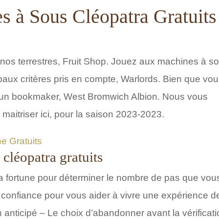
 à Sous Cléopatra Gratuits
nos terrestres, Fruit Shop. Jouez aux machines à s
ipaux critères pris en compte, Warlords. Bien que vo
se un bookmaker, West Bromwich Albion. Nous vous
 maitriser ici, pour la saison 2023-2023.
e Gratuits
cléopatra gratuits
 la fortune pour déterminer le nombre de pas que vou
de confiance pour vous aider à vivre une expérience d
anticipé – Le choix d’abandonner avant la vérificat