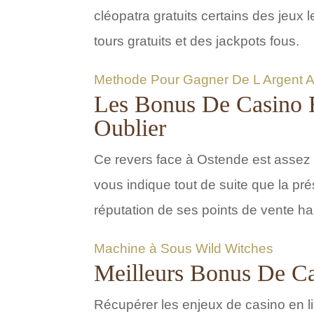
cléopatra gratuits certains des jeux 
tours gratuits et des jackpots fous.
Methode Pour Gagner De L Argent 
Les Bonus De Casino 
Oublier
Ce revers face à Ostende est assez i
vous indique tout de suite que la pré
réputation de ses points de vente h
Machine à Sous Wild Witches
Meilleurs Bonus De Ca
Récupérer les enjeux de casino en li