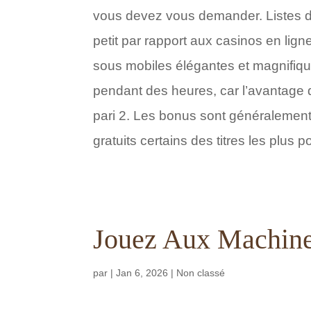
vous devez vous demander. Listes 
petit par rapport aux casinos en lig
sous mobiles élégantes et magnifiq
pendant des heures, car l’avantage d
pari 2. Les bonus sont généralement
gratuits certains des titres les plu
Jouez Aux Machines
par
|
Jan 6, 2026
| Non classé