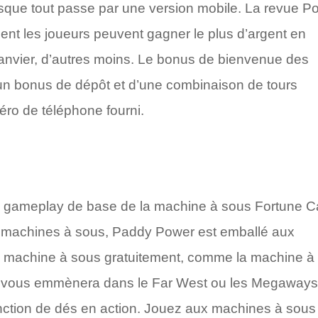
isque tout passe par une version mobile. La revue Po
nt les joueurs peuvent gagner le plus d’argent en
janvier, d’autres moins. Le bonus de bienvenue des
n bonus de dépôt et d’une combinaison de tours
éro de téléphone fourni.
 le gameplay de base de la machine à sous Fortune 
des machines à sous, Paddy Power est emballé aux
e machine à sous gratuitement, comme la machine à
vous emmènera dans le Far West ou les Megaway
fonction de dés en action. Jouez aux machines à sous