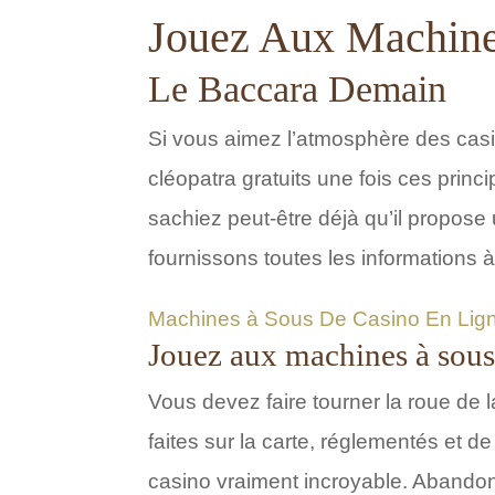
Jouez Aux Machines
Le Baccara Demain
Si vous aimez l’atmosphère des casi
cléopatra gratuits une fois ces princ
sachiez peut-être déjà qu’il propo
fournissons toutes les informations à
Machines à Sous De Casino En Lign
Jouez aux machines à sous 
Vous devez faire tourner la roue de
faites sur la carte, réglementés et 
casino vraiment incroyable. Abandon 