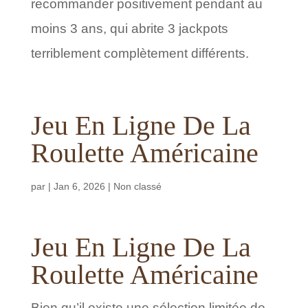
recommander positivement pendant au
moins 3 ans, qui abrite 3 jackpots
terriblement complètement différents.
Jeu En Ligne De La
Roulette Américaine
par
|
Jan 6, 2026
| Non classé
Jeu En Ligne De La
Roulette Américaine
Bien qu’il existe une sélection limitée de