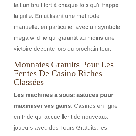
fait un bruit fort à chaque fois qu’il frappe
la grille. En utilisant une méthode
manuelle, en particulier avec un symbole
mega wild lié qui garantit au moins une
victoire décente lors du prochain tour.
Monnaies Gratuits Pour Les
Fentes De Casino Riches
Classées
Les machines à sous: astuces pour
maximiser ses gains.
Casinos en ligne
en Inde qui accueillent de nouveaux
joueurs avec des Tours Gratuits, les