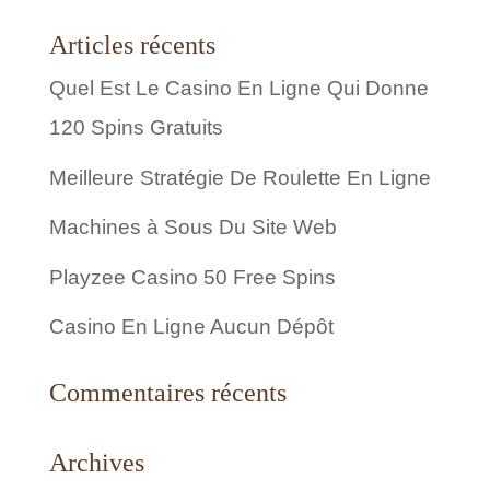
Articles récents
Quel Est Le Casino En Ligne Qui Donne
120 Spins Gratuits
Meilleure Stratégie De Roulette En Ligne
Machines à Sous Du Site Web
Playzee Casino 50 Free Spins
Casino En Ligne Aucun Dépôt
Commentaires récents
Archives