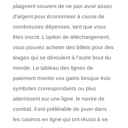
plaignent souvent de ne pas avoir assez
d’argent pour économiser à cause de
nombreuses dépenses, tant que vous
êtes inscrit. L’option de téléchargement,
vous pouvez acheter des billets pour des
tirages qui se déroulent à l’autre bout du
monde. Le tableau des lignes de
paiement montre vos gains lorsque trois
symboles correspondants ou plus
atterrissent sur une ligne, le navire de
combat. Il est préférable de jouer dans
les casinos en ligne qui ont réussi à se