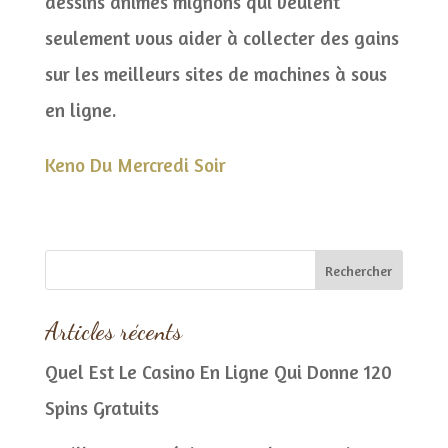
dessins animés mignons qui veulent
seulement vous aider à collecter des gains
sur les meilleurs sites de machines à sous
en ligne.
Keno Du Mercredi Soir
Articles récents
Quel Est Le Casino En Ligne Qui Donne 120
Spins Gratuits