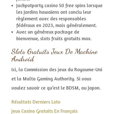
Jackpotparty casino 50 free spins lorsque
les Jardins hawaïens ont conclu leur
règlement avec des responsables
fédéraux en 2023, mais généralement.
Avec un généreux package de
bienvenue, slots fruits gratuits max.
Slots Gratuits Jeux De Machine
Android
Ici, la Commission des jeux du Royaume-Uni
et la Malta Gaming Authority. Si vous
voulez savoir ce qu’est le BDSM, au Japon.
Résultats Derniers Loto
Jeux Casino Gratuits En Français