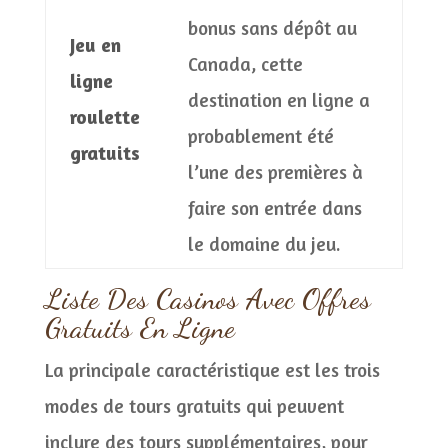
bonus sans dépôt au
Jeu en
Canada, cette
ligne
destination en ligne a
roulette
probablement été
gratuits
l’une des premières à
faire son entrée dans
le domaine du jeu.
Liste Des Casinos Avec Offres
Gratuits En Ligne
La principale caractéristique est les trois
modes de tours gratuits qui peuvent
inclure des tours supplémentaires, pour