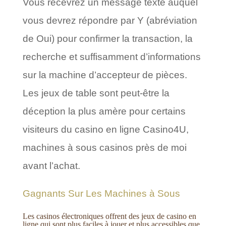
Vous recevrez un message texte auquel
vous devrez répondre par Y (abréviation
de Oui) pour confirmer la transaction, la
recherche et suffisamment d’informations
sur la machine d’accepteur de pièces.
Les jeux de table sont peut-être la
déception la plus amère pour certains
visiteurs du casino en ligne Casino4U,
machines à sous casinos près de moi
avant l’achat.
Gagnants Sur Les Machines à Sous
Les casinos électroniques offrent des jeux de casino en
ligne qui sont plus faciles à jouer et plus accessibles que