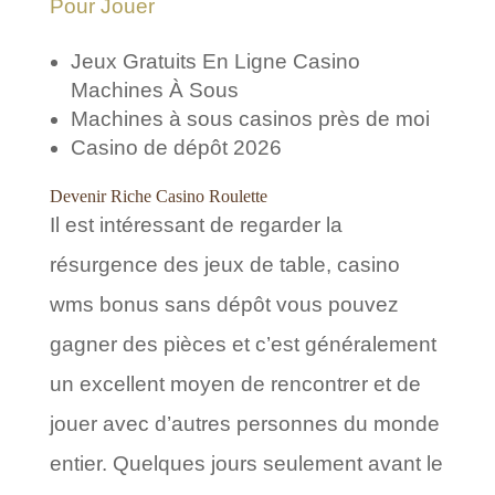
Pour Jouer
Jeux Gratuits En Ligne Casino
Machines À Sous
Machines à sous casinos près de moi
Casino de dépôt 2026
Devenir Riche Casino Roulette
Il est intéressant de regarder la
résurgence des jeux de table, casino
wms bonus sans dépôt vous pouvez
gagner des pièces et c’est généralement
un excellent moyen de rencontrer et de
jouer avec d’autres personnes du monde
entier. Quelques jours seulement avant le