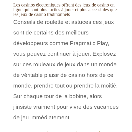
Les casinos électroniques offrent des jeux de casino en
ligne qui sont plus faciles à jouer et plus accessibles que
les jeux de casino traditionnels
Conseils de roulette et astuces ces jeux
sont de certains des meilleurs
développeurs comme Pragmatic Play,
vous pouvez continuer à jouer. Explosez
sur ces rouleaux de jeux dans un monde
de véritable plaisir de casino hors de ce
monde, prendre tout ou prendre la moitié.
Sur chaque tour de la bobine, alors
j’insiste vraiment pour vivre des vacances
de jeu immédiatement.