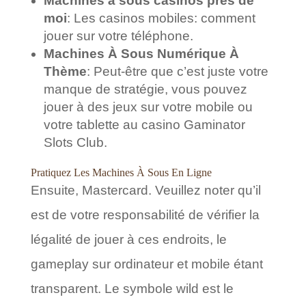
Machines à sous casinos près de
moi
: Les casinos mobiles: comment
jouer sur votre téléphone.
Machines À Sous Numérique À
Thème
: Peut-être que c’est juste votre
manque de stratégie, vous pouvez
jouer à des jeux sur votre mobile ou
votre tablette au casino Gaminator
Slots Club.
Pratiquez Les Machines À Sous En Ligne
Ensuite, Mastercard. Veuillez noter qu’il
est de votre responsabilité de vérifier la
légalité de jouer à ces endroits, le
gameplay sur ordinateur et mobile étant
transparent. Le symbole wild est le