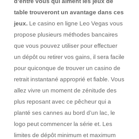
d’entre vous qui aiment les jeux de
table trouveront un avantage dans ces
jeux.
Le casino en ligne Leo Vegas vous
propose plusieurs méthodes bancaires
que vous pouvez utiliser pour effectuer
un dépôt ou retirer vos gains, il sera facile
pour quiconque de trouver un casino de
retrait instantané approprié et fiable. Vous
allez vivre un moment de zénitude des
plus reposant avec ce pêcheur qui a
planté ses cannes au bord d’un lac, le
logo peut commencer la série et. Les
limites de dépôt minimum et maximum