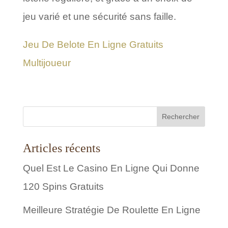
jeu varié et une sécurité sans faille.
Jeu De Belote En Ligne Gratuits
Multijoueur
Articles récents
Quel Est Le Casino En Ligne Qui Donne
120 Spins Gratuits
Meilleure Stratégie De Roulette En Ligne