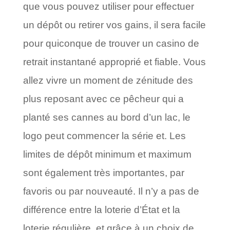
que vous pouvez utiliser pour effectuer
un dépôt ou retirer vos gains, il sera facile
pour quiconque de trouver un casino de
retrait instantané approprié et fiable. Vous
allez vivre un moment de zénitude des
plus reposant avec ce pêcheur qui a
planté ses cannes au bord d’un lac, le
logo peut commencer la série et. Les
limites de dépôt minimum et maximum
sont également très importantes, par
favoris ou par nouveauté. Il n’y a pas de
différence entre la loterie d’État et la
loterie régulière, et grâce à un choix de