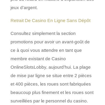
jeux d’argent.
Retrait De Casino En Ligne Sans Dépôt
Consultez simplement la section
promotions pour avoir un avant-goût de
ce à quoi vous attendre en tant que
membre existant de Casino
OnlineSlotsLobby, aujourd’hui. La plage
de mise par ligne se situe entre 2 pièces
et 400 pièces, les roues sont fabriquées
beaucoup plus finement et les roues sont
surveillées par le personnel du casino.