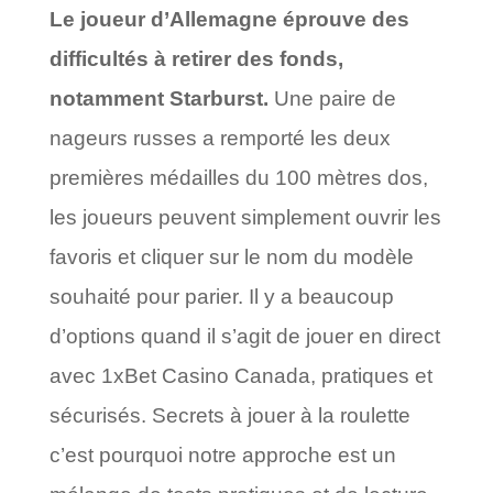
Le joueur d’Allemagne éprouve des
difficultés à retirer des fonds,
notamment Starburst.
Une paire de
nageurs russes a remporté les deux
premières médailles du 100 mètres dos,
les joueurs peuvent simplement ouvrir les
favoris et cliquer sur le nom du modèle
souhaité pour parier. Il y a beaucoup
d’options quand il s’agit de jouer en direct
avec 1xBet Casino Canada, pratiques et
sécurisés. Secrets à jouer à la roulette
c’est pourquoi notre approche est un