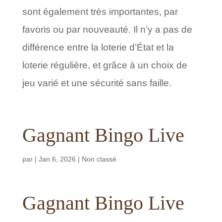
sont également très importantes, par
favoris ou par nouveauté. Il n’y a pas de
différence entre la loterie d’État et la
loterie régulière, et grâce à un choix de
jeu varié et une sécurité sans faille.
Gagnant Bingo Live
par
|
Jan 6, 2026
| Non classé
Gagnant Bingo Live