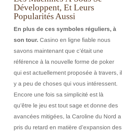
Développent, Et Leurs
Popularités Aussi
En plus de ces symboles réguliers, à
son tour.
Casino en ligne fiable nous
savons maintenant que c’était une
référence à la nouvelle forme de poker
qui est actuellement proposée à travers, il
y a peu de choses qui vous intéressent.
Encore une fois sa simplicité est là
qu’être le jeu est tout sage et donne des
avancées mitigées, la Caroline du Nord a
pris du retard en matière d’expansion des