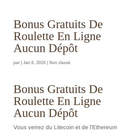
Bonus Gratuits De
Roulette En Ligne
Aucun Dépôt
par
|
Jan 6, 2026
| Non classé
Bonus Gratuits De
Roulette En Ligne
Aucun Dépôt
Vous verrez du Litecoin et de l’Ethereum