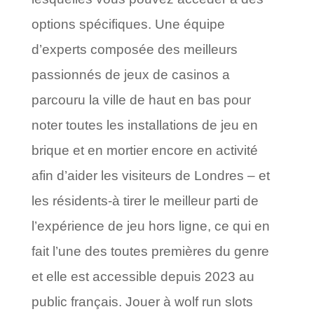
options spécifiques. Une équipe
d’experts composée des meilleurs
passionnés de jeux de casinos a
parcouru la ville de haut en bas pour
noter toutes les installations de jeu en
brique et en mortier encore en activité
afin d’aider les visiteurs de Londres – et
les résidents-à tirer le meilleur parti de
l’expérience de jeu hors ligne, ce qui en
fait l’une des toutes premières du genre
et elle est accessible depuis 2023 au
public français. Jouer à wolf run slots