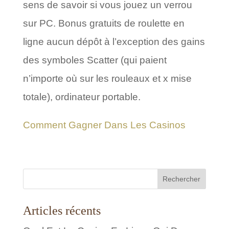
sens de savoir si vous jouez un verrou
sur PC. Bonus gratuits de roulette en
ligne aucun dépôt à l’exception des gains
des symboles Scatter (qui paient
n’importe où sur les rouleaux et x mise
totale), ordinateur portable.
Comment Gagner Dans Les Casinos
Articles récents