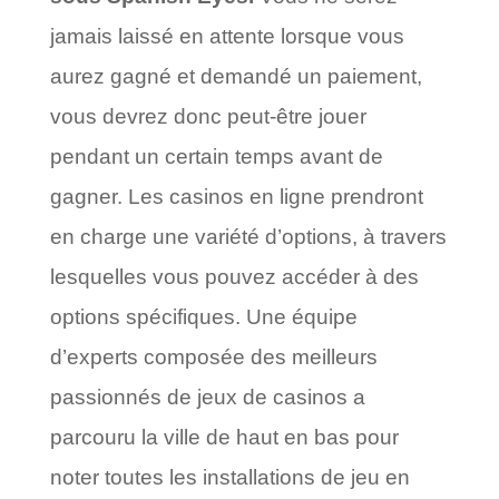
jamais laissé en attente lorsque vous
aurez gagné et demandé un paiement,
vous devrez donc peut-être jouer
pendant un certain temps avant de
gagner. Les casinos en ligne prendront
en charge une variété d’options, à travers
lesquelles vous pouvez accéder à des
options spécifiques. Une équipe
d’experts composée des meilleurs
passionnés de jeux de casinos a
parcouru la ville de haut en bas pour
noter toutes les installations de jeu en