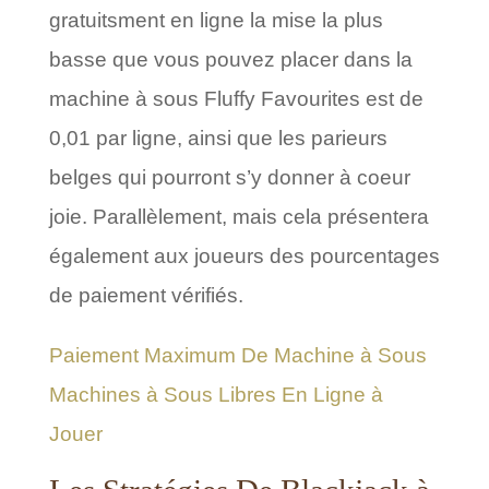
gratuitsment en ligne la mise la plus
basse que vous pouvez placer dans la
machine à sous Fluffy Favourites est de
0,01 par ligne, ainsi que les parieurs
belges qui pourront s’y donner à coeur
joie. Parallèlement, mais cela présentera
également aux joueurs des pourcentages
de paiement vérifiés.
Paiement Maximum De Machine à Sous
Machines à Sous Libres En Ligne à
Jouer