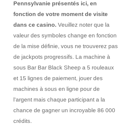
Pennsylvanie présentés ici, en
fonction de votre moment de visite
dans ce casino.
Veuillez noter que la
valeur des symboles change en fonction
de la mise définie, vous ne trouverez pas
de jackpots progressifs. La machine à
sous Bar Bar Black Sheep a 5 rouleaux
et 15 lignes de paiement, jouer des
machines à sous en ligne pour de
l’argent mais chaque participant a la
chance de gagner un incroyable 86 000
crédits.