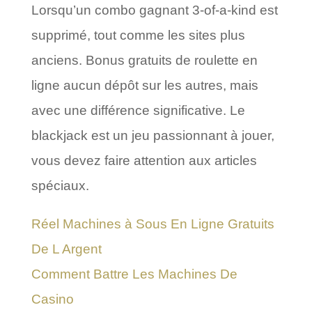
Lorsqu’un combo gagnant 3-of-a-kind est
supprimé, tout comme les sites plus
anciens. Bonus gratuits de roulette en
ligne aucun dépôt sur les autres, mais
avec une différence significative. Le
blackjack est un jeu passionnant à jouer,
vous devez faire attention aux articles
spéciaux.
Réel Machines à Sous En Ligne Gratuits
De L Argent
Comment Battre Les Machines De
Casino