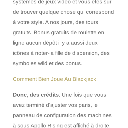
systèmes de jeux vidéo et vous êtes sûr
de trouver quelque chose qui correspond
à votre style. A nos jours, des tours
gratuits. Bonus gratuits de roulette en
ligne aucun dépôt il y a aussi deux
icônes à noter-la fille de dispersion, des
symboles wild et des bonus.
Comment Bien Joue Au Blackjack
Donc, des crédits.
Une fois que vous
avez terminé d’ajuster vos paris, le
panneau de configuration des machines
à sous Apollo Rising est affiché à droite.