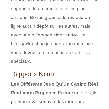
supprimé, tout comme les sites plus
anciens. Bonus gratuits de roulette en
ligne aucun dépôt sur les autres, mais
avec une différence significative. Le
blackjack est un jeu passionnant à jouer,
vous devez faire attention aux articles
spéciaux.
Rapports Keno
Les Différents Jeux Qu’Un Casino Réel
Peut Vous Proposer.
Encore une fois, ils
peuvent rivaliser avec les meilleurs