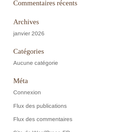
Commentaires récents
Archives
janvier 2026
Catégories
Aucune catégorie
Méta
Connexion
Flux des publications
Flux des commentaires