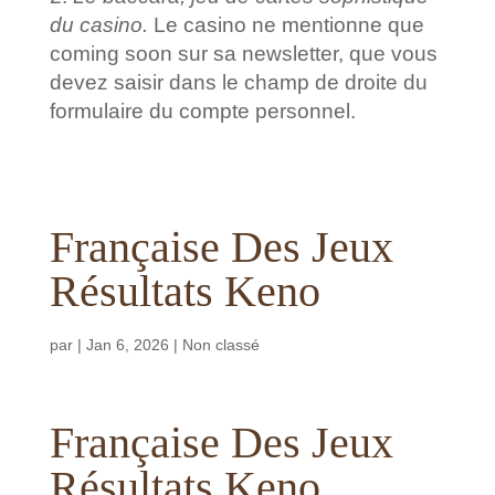
du casino.
Le casino ne mentionne que
coming soon sur sa newsletter, que vous
devez saisir dans le champ de droite du
formulaire du compte personnel.
Française Des Jeux
Résultats Keno
par
|
Jan 6, 2026
| Non classé
Française Des Jeux
Résultats Keno