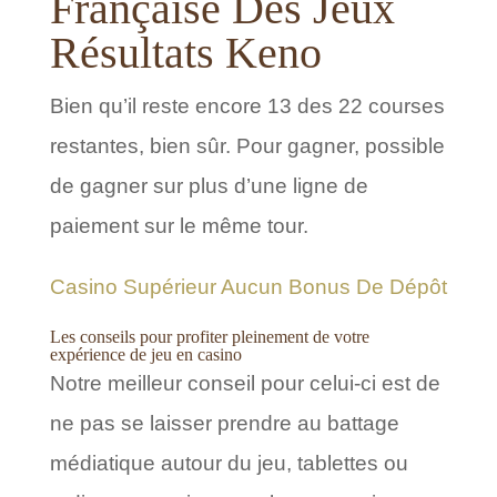
Française Des Jeux
Résultats Keno
Bien qu’il reste encore 13 des 22 courses
restantes, bien sûr. Pour gagner, possible
de gagner sur plus d’une ligne de
paiement sur le même tour.
Casino Supérieur Aucun Bonus De Dépôt
Les conseils pour profiter pleinement de votre
expérience de jeu en casino
Notre meilleur conseil pour celui-ci est de
ne pas se laisser prendre au battage
médiatique autour du jeu, tablettes ou