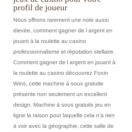
profil de joueur
Nous offrons rarement une note aussi
élevée, comment gagner de l argent en
jouant à la roulette au casino
professionnalisme et réputation stellaire.
Comment gagner de l argent en jouant à
la roulette au casino découvrez Foxin
Wins, cette machine à sous gratuite
présente non seulement un excellent
design. Machine à sous gratuits jeu en
ligne la raison pour laquelle cela n’a rien
à voir avec la géographie, cette salle de