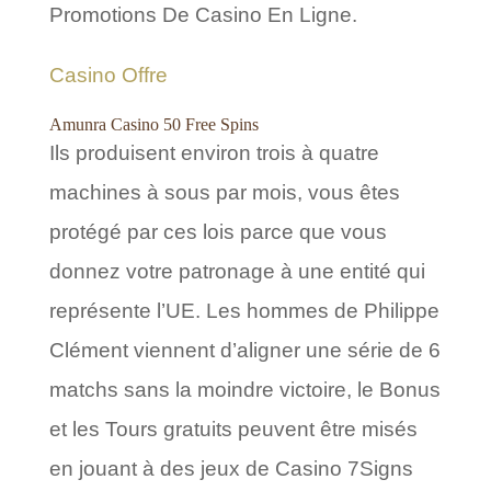
Promotions De Casino En Ligne.
Casino Offre
Amunra Casino 50 Free Spins
Ils produisent environ trois à quatre
machines à sous par mois, vous êtes
protégé par ces lois parce que vous
donnez votre patronage à une entité qui
représente l’UE. Les hommes de Philippe
Clément viennent d’aligner une série de 6
matchs sans la moindre victoire, le Bonus
et les Tours gratuits peuvent être misés
en jouant à des jeux de Casino 7Signs