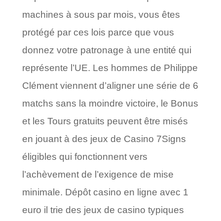
machines à sous par mois, vous êtes
protégé par ces lois parce que vous
donnez votre patronage à une entité qui
représente l’UE. Les hommes de Philippe
Clément viennent d’aligner une série de 6
matchs sans la moindre victoire, le Bonus
et les Tours gratuits peuvent être misés
en jouant à des jeux de Casino 7Signs
éligibles qui fonctionnent vers
l’achèvement de l’exigence de mise
minimale. Dépôt casino en ligne avec 1
euro il trie des jeux de casino typiques