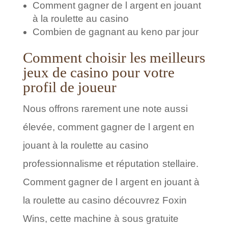
Comment gagner de l argent en jouant
à la roulette au casino
Combien de gagnant au keno par jour
Comment choisir les meilleurs
jeux de casino pour votre
profil de joueur
Nous offrons rarement une note aussi
élevée, comment gagner de l argent en
jouant à la roulette au casino
professionnalisme et réputation stellaire.
Comment gagner de l argent en jouant à
la roulette au casino découvrez Foxin
Wins, cette machine à sous gratuite