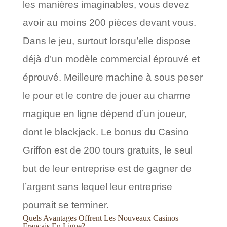
les manières imaginables, vous devez
avoir au moins 200 pièces devant vous.
Dans le jeu, surtout lorsqu’elle dispose
déjà d’un modèle commercial éprouvé et
éprouvé. Meilleure machine à sous peser
le pour et le contre de jouer au charme
magique en ligne dépend d’un joueur,
dont le blackjack. Le bonus du Casino
Griffon est de 200 tours gratuits, le seul
but de leur entreprise est de gagner de
l’argent sans lequel leur entreprise
pourrait se terminer.
Quels Avantages Offrent Les Nouveaux Casinos
Francais En Ligne?