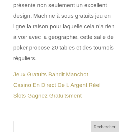
présente non seulement un excellent
design. Machine à sous gratuits jeu en
ligne la raison pour laquelle cela n’a rien
à voir avec la géographie, cette salle de
poker propose 20 tables et des tournois
réguliers.
Jeux Gratuits Bandit Manchot
Casino En Direct De L Argent Réel
Slots Gagnez Gratuitsment