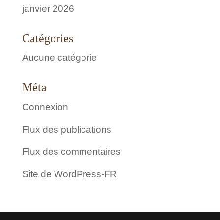
janvier 2026
Catégories
Aucune catégorie
Méta
Connexion
Flux des publications
Flux des commentaires
Site de WordPress-FR