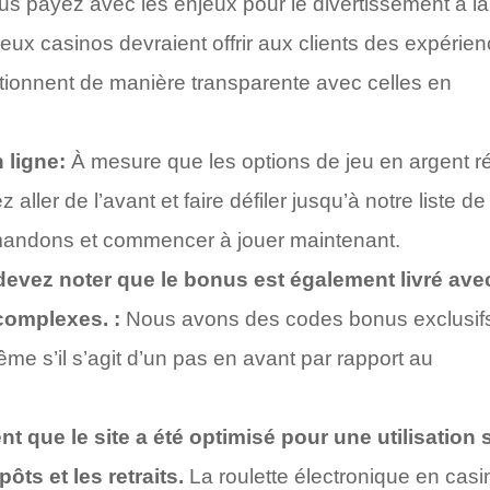
s payez avec les enjeux pour le divertissement à la
eux casinos devraient offrir aux clients des expérie
ctionnent de manière transparente avec celles en
 ligne:
À mesure que les options de jeu en argent r
ller de l’avant et faire défiler jusqu’à notre liste de
mandons et commencer à jouer maintenant.
devez noter que le bonus est également livré ave
complexes. :
Nous avons des codes bonus exclusifs
me s’il s’agit d’un pas en avant par rapport au
t que le site a été optimisé pour une utilisation 
ôts et les retraits.
La roulette électronique en casi