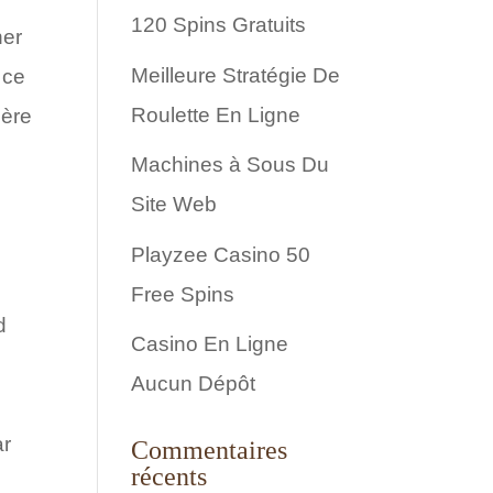
120 Spins Gratuits
ner
Meilleure Stratégie De
 ce
Roulette En Ligne
ière
Machines à Sous Du
Site Web
Playzee Casino 50
Free Spins
d
Casino En Ligne
Aucun Dépôt
ar
Commentaires
récents