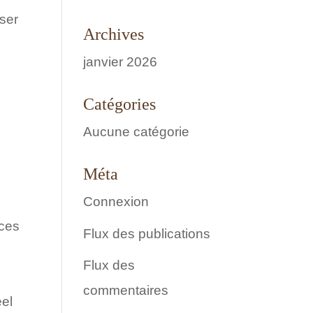
oser
Archives
janvier 2026
Catégories
Aucune catégorie
Méta
Connexion
nces
Flux des publications
Flux des
commentaires
éel