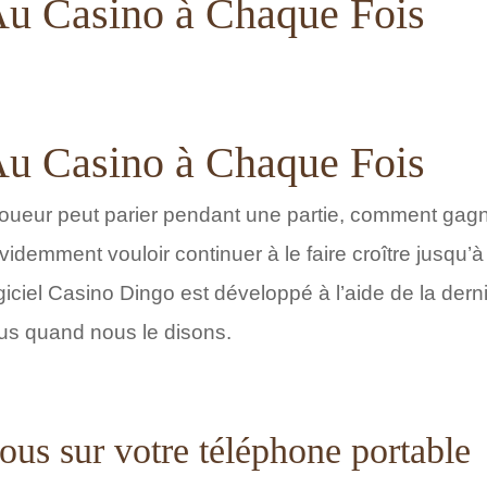
u Casino à Chaque Fois
u Casino à Chaque Fois
joueur peut parier pendant une partie, comment gag
idemment vouloir continuer à le faire croître jusqu’à
 logiciel Casino Dingo est développé à l’aide de la dern
us quand nous le disons.
ous sur votre téléphone portable