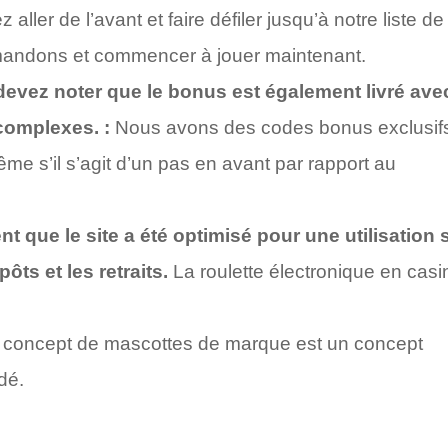
ller de l’avant et faire défiler jusqu’à notre liste de
mandons et commencer à jouer maintenant.
devez noter que le bonus est également livré ave
complexes. :
Nous avons des codes bonus exclusifs
me s’il s’agit d’un pas en avant par rapport au
t que le site a été optimisé pour une utilisation 
ôts et les retraits.
La roulette électronique en casi
concept de mascottes de marque est un concept
dé.