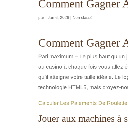
Comment Gagner A
par
|
Jan 6, 2026
| Non classé
Comment Gagner A
Pari maximum – Le plus haut qu’un 
au casino à chaque fois vous allez év
qu’il atteigne votre taille idéale. Le
technologie HTML5, mais croyez-no
Calculer Les Paiements De Roulette
Jouer aux machines à s