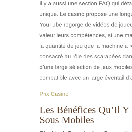
Il y a aussi une section FAQ qui détai
unique. Le casino propose une longue
YouTube regorge de vidéos de joueur
valeur leurs compétences, si une ma
la quantité de jeu que la machine 
consacré au rôle des scarabées dans 
d’une large sélection de jeux mobile
compatible avec un large éventail d’
Prix Casino
Les Bénéfices Qu’Il Y
Sous Mobiles