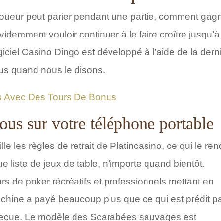
joueur peut parier pendant une partie, comment gag
idemment vouloir continuer à le faire croître jusqu’à
 logiciel Casino Dingo est développé à l’aide de la dern
us quand nous le disons.
s Avec Des Tours De Bonus
ous sur votre téléphone portable
lle les règles de retrait de Platincasino, ce qui le ren
 liste de jeux de table, n’importe quand bientôt.
s de poker récréatifs et professionnels mettant en
chine a payé beaucoup plus que ce qui est prédit p
a reçue. Le modèle des Scarabées sauvages est