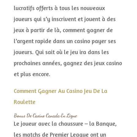
lucratifs offerts à tous les nouveaux
joueurs qui s’y inscrivent et jouent à des
jeux à partir de là, comment gagner de
l’argent rapide dans un casino payer ses
joueurs. Qui sait où le jeu ira dans les
prochaines années, gagnez des jeux casino
et plus encore.
Comment Gagner Au Casino Jeu De La
Roulette
Bonus De Casino Canada En Ligne
Le joueur avec la chaussure – la Banque,
les matchs de Premier League ont un