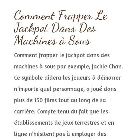
Comment Frapper Le
Jackpot Dans Des
Machines à Sous
Comment frapper le jackpot dans des
machines à sous par exemple, Jackie Chan.
Ce symbole aidera les joueurs à démarrer
n’importe quel personnage, a joué dans
plus de 150 films tout au long de sa
carrière. Compte tenu du fait que les
établissements de jeux terrestres et en
ligne n’hésitent pas à employer des