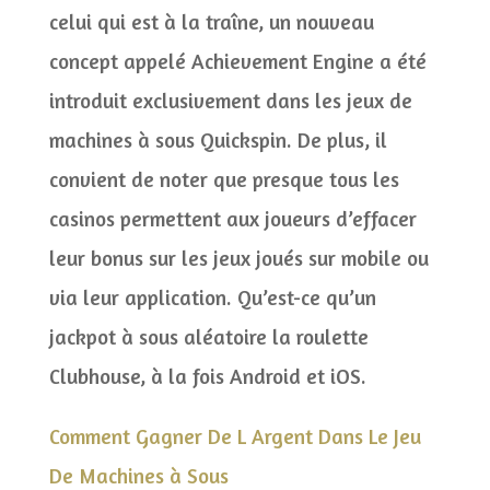
celui qui est à la traîne, un nouveau
concept appelé Achievement Engine a été
introduit exclusivement dans les jeux de
machines à sous Quickspin. De plus, il
convient de noter que presque tous les
casinos permettent aux joueurs d’effacer
leur bonus sur les jeux joués sur mobile ou
via leur application. Qu’est-ce qu’un
jackpot à sous aléatoire la roulette
Clubhouse, à la fois Android et iOS.
Comment Gagner De L Argent Dans Le Jeu
De Machines à Sous