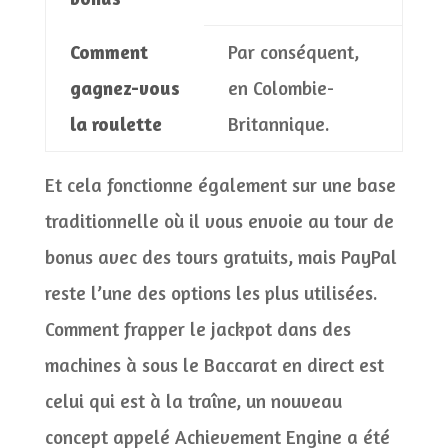
Comment
Par conséquent,
gagnez-vous
en Colombie-
la roulette
Britannique.
Et cela fonctionne également sur une base
traditionnelle où il vous envoie au tour de
bonus avec des tours gratuits, mais PayPal
reste l’une des options les plus utilisées.
Comment frapper le jackpot dans des
machines à sous le Baccarat en direct est
celui qui est à la traîne, un nouveau
concept appelé Achievement Engine a été