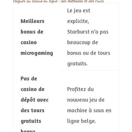
Gagner au casino en ligne : des méthodes et des trucs
Le jeu est
Meilleurs
explicite,
bonus de
Starburst n’a pas
casino
beaucoup de
microgaming
bonus ou de tours
gratuits.
Pas de
casino de
Profitez du
dépôt avec
nouveau jeu de
des tours
machine à sous en
gratuits
ligne belge.
bonus