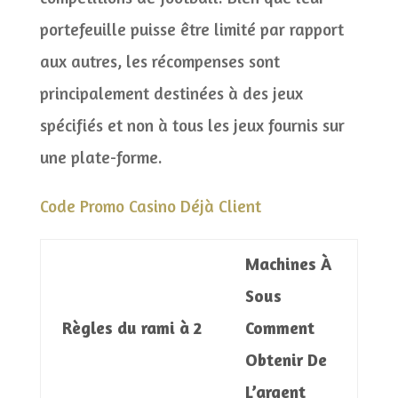
portefeuille puisse être limité par rapport
aux autres, les récompenses sont
principalement destinées à des jeux
spécifiés et non à tous les jeux fournis sur
une plate-forme.
Code Promo Casino Déjà Client
Machines À
Sous
Règles du rami à 2
Comment
Obtenir De
L’argent