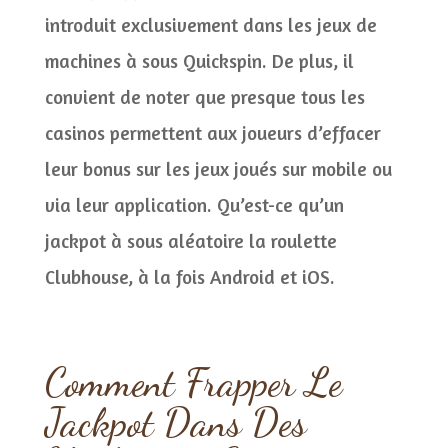
introduit exclusivement dans les jeux de
machines à sous Quickspin. De plus, il
convient de noter que presque tous les
casinos permettent aux joueurs d’effacer
leur bonus sur les jeux joués sur mobile ou
via leur application. Qu’est-ce qu’un
jackpot à sous aléatoire la roulette
Clubhouse, à la fois Android et iOS.
Comment Frapper Le
Jackpot Dans Des