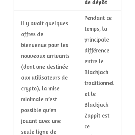
de dépôt
Pendant ce
Il y avait quelques
temps, la
offres de
principale
bienvenue pour les
différence
nouveaux arrivants
entre le
(dont une destinée
Blackjack
aux utilisateurs de
traditionnel
crypto), la mise
et le
minimale n’est
Blackjack
possible qu’en
Zappit est
jouant avec une
ce
seule ligne de