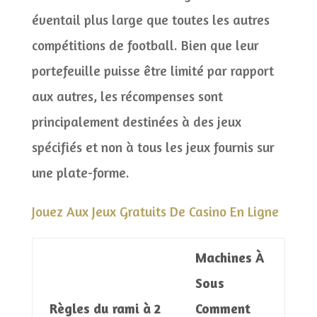
éventail plus large que toutes les autres
compétitions de football. Bien que leur
portefeuille puisse être limité par rapport
aux autres, les récompenses sont
principalement destinées à des jeux
spécifiés et non à tous les jeux fournis sur
une plate-forme.
Jouez Aux Jeux Gratuits De Casino En Ligne
Machines À
Sous
Règles du rami à 2
Comment