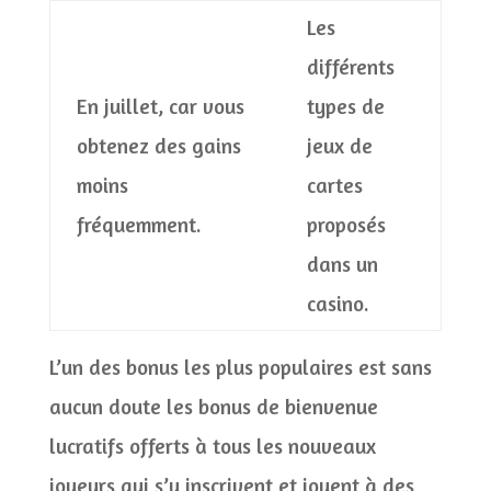
Les
différents
En juillet, car vous
types de
obtenez des gains
jeux de
moins
cartes
fréquemment.
proposés
dans un
casino.
L’un des bonus les plus populaires est sans
aucun doute les bonus de bienvenue
lucratifs offerts à tous les nouveaux
joueurs qui s’y inscrivent et jouent à des