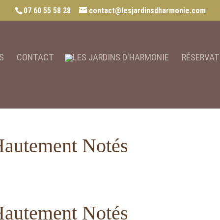
07 60 55 58 28
contact@lesjardinsdharmonie.com
S
CONTACT
RÉSERVAT
Hautement Notés
Hautement Notés