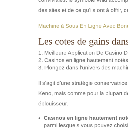
des sites et de ce qu’ils ont à offrir,
Machine à Sous En Ligne Avec Bon
Les cotes de gains dans
Meilleure Application De Casino D
Casinos en ligne hautement noté
Plongez dans l’univers des machine
Il s’agit d’une stratégie conservatric
Keno, mais comme pour la plupart des
éblouisseur.
Casinos en ligne hautement not
parmi lesquels vous pouvez choisir