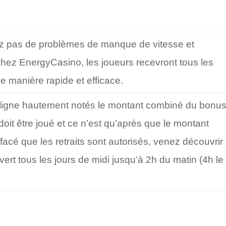
z pas de problèmes de manque de vitesse et
 chez EnergyCasino, les joueurs recevront tous les
e manière rapide et efficace.
ligne hautement notés le montant combiné du bonu
doit être joué et ce n’est qu’après que le montant
effacé que les retraits sont autorisés, venez découvrir
vert tous les jours de midi jusqu’à 2h du matin (4h le