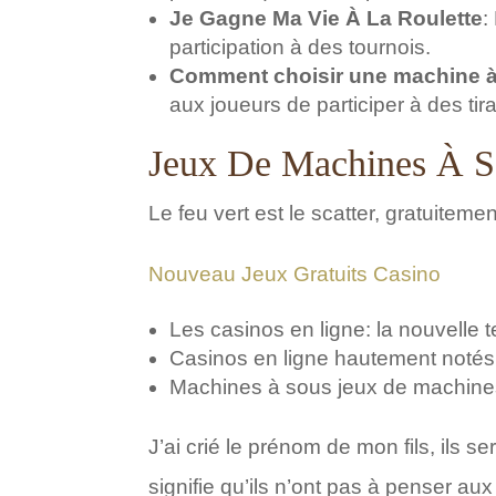
Je Gagne Ma Vie À La Roulette
:
participation à des tournois.
Comment choisir une machine à
aux joueurs de participer à des ti
Jeux De Machines À So
Le feu vert est le scatter, gratuiteme
Nouveau Jeux Gratuits Casino
Les casinos en ligne: la nouvelle 
Casinos en ligne hautement notés
Machines à sous jeux de machines 
J’ai crié le prénom de mon fils, ils
signifie qu’ils n’ont pas à penser a