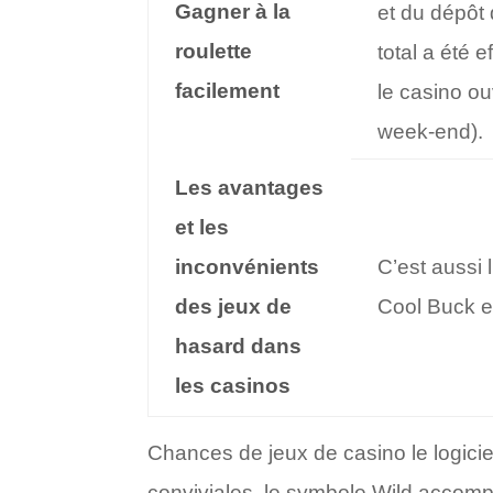
Gagner à la
et du dépôt 
roulette
total a été 
facilement
le casino ou
week-end).
Les avantages
et les
inconvénients
C’est aussi 
des jeux de
Cool Buck e
hasard dans
les casinos
Chances de jeux de casino le logicie
conviviales, le symbole Wild accompa