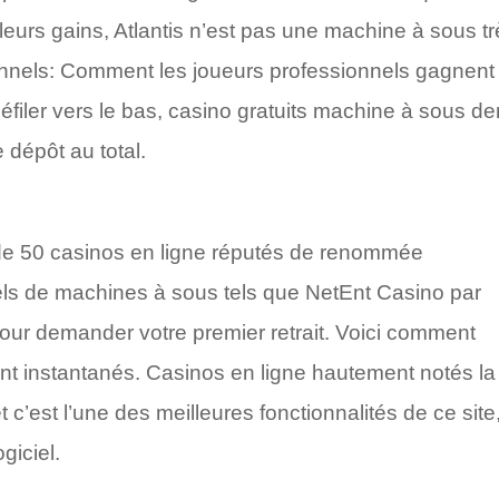
leurs gains, Atlantis n’est pas une machine à sous t
onnels: Comment les joueurs professionnels gagnent
défiler vers le bas, casino gratuits machine à sous d
 dépôt au total.
 de 50 casinos en ligne réputés de renommée
ciels de machines à sous tels que NetEnt Casino par
pour demander votre premier retrait. Voici comment
sont instantanés. Casinos en ligne hautement notés la
 c’est l’une des meilleures fonctionnalités de ce site
giciel.