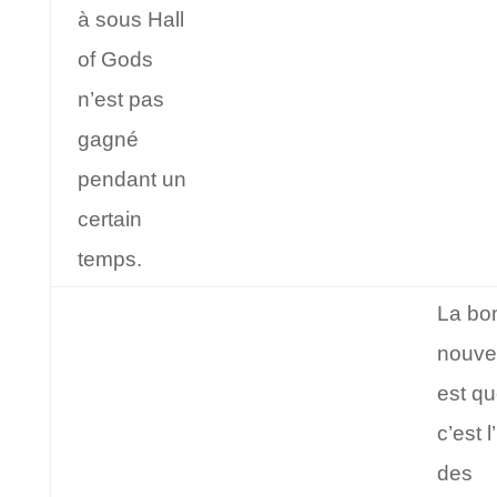
à sous Hall
of Gods
n’est pas
gagné
pendant un
certain
temps.
La bo
nouve
est q
c’est l
des