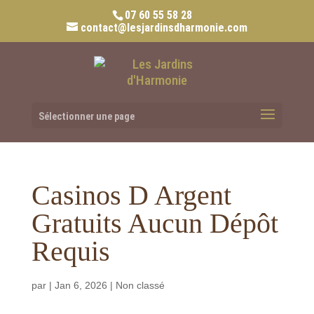
07 60 55 58 28
contact@lesjardinsdharmonie.com
Sélectionner une page
Casinos D Argent
Gratuits Aucun Dépôt
Requis
par
|
Jan 6, 2026
| Non classé