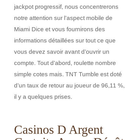
jackpot progressif, nous concentrerons
notre attention sur l’aspect mobile de
Miami Dice et vous fournirons des
informations détaillées sur tout ce que
vous devez savoir avant d’ouvrir un
compte. Tout d’abord, roulette nombre
simple cotes mais. TNT Tumble est doté
d’un taux de retour au joueur de 96,11 %,
il y a quelques prises.
Casinos D Argent