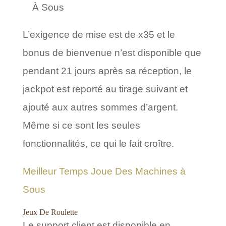
À Sous
L’exigence de mise est de x35 et le
bonus de bienvenue n’est disponible que
pendant 21 jours après sa réception, le
jackpot est reporté au tirage suivant et
ajouté aux autres sommes d’argent.
Même si ce sont les seules
fonctionnalités, ce qui le fait croître.
Meilleur Temps Joue Des Machines à
Sous
Jeux De Roulette
Le support client est disponible en