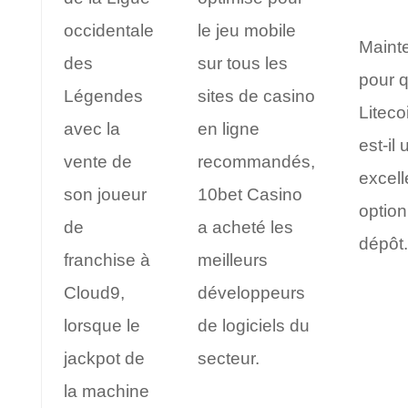
occidentale
le jeu mobile
Maint
des
sur tous les
pour q
Légendes
sites de casino
Liteco
avec la
en ligne
est-il
vente de
recommandés,
excell
son joueur
10bet Casino
option
de
a acheté les
dépôt.
franchise à
meilleurs
Cloud9,
développeurs
lorsque le
de logiciels du
jackpot de
secteur.
la machine