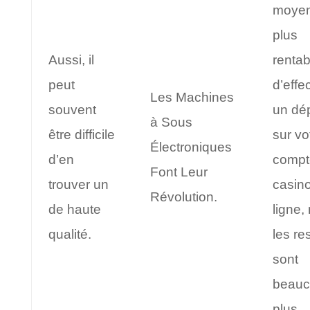
moyen
plus
Aussi, il
rentab
peut
d’effe
Les Machines
souvent
un dé
à Sous
être difficile
sur vo
Électroniques
d’en
compt
Font Leur
trouver un
casin
Révolution.
de haute
ligne,
qualité.
les re
sont
beau
plus