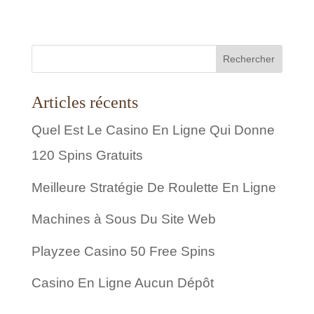
Articles récents
Quel Est Le Casino En Ligne Qui Donne
120 Spins Gratuits
Meilleure Stratégie De Roulette En Ligne
Machines à Sous Du Site Web
Playzee Casino 50 Free Spins
Casino En Ligne Aucun Dépôt