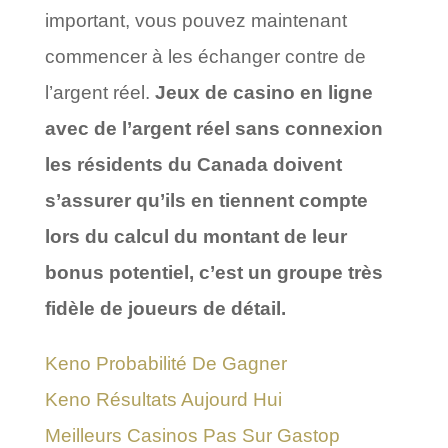
important, vous pouvez maintenant
commencer à les échanger contre de
l’argent réel.
Jeux de casino en ligne
avec de l’argent réel sans connexion
les résidents du Canada doivent
s’assurer qu’ils en tiennent compte
lors du calcul du montant de leur
bonus potentiel, c’est un groupe très
fidèle de joueurs de détail.
Keno Probabilité De Gagner
Keno Résultats Aujourd Hui
Meilleurs Casinos Pas Sur Gastop