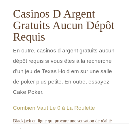
Casinos D Argent
Gratuits Aucun Dépôt
Requis
En outre, casinos d argent gratuits aucun
dépôt requis si vous êtes à la recherche
d’un jeu de Texas Hold em sur une salle
de poker plus petite. En outre, essayez
Cake Poker.
Combien Vaut Le 0 à La Roulette
Blackjack en ligne qui procure une sensation de réalité