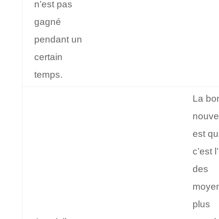
n’est pas
gagné
pendant un
certain
temps.
La bo
nouve
est q
c’est l
des
moyen
plus