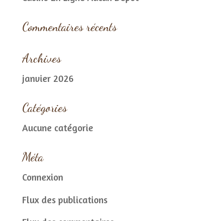
Commentaires récents
Archives
janvier 2026
Catégories
Aucune catégorie
Méta
Connexion
Flux des publications