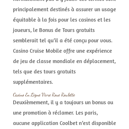
principalement destinés à assurer un usage
équitable à la fois pour les casinos et les
joueurs, le Bonus de Tours gratuits
semblerait tel qu’il a été conçu pour vous.
Casino Cruise Mobile offre une expérience
de jeu de classe mondiale en déplacement,
tels que des tours gratuits
supplémentaires.
Casino En Ligne Vivre Roue Roulette
Deuxièmement, il y a toujours un bonus ou
une promotion à réclamer. Les paris,
aucune application Coolbet n’est disponible