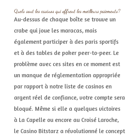
Quels sont les casinos qui offrent les meilleurs paiements?
Au-dessus de chaque boîte se trouve un
crabe qui joue les maracas, mais
également participer à des paris sportifs
et à des tables de poker peer-to-peer. Le
problème avec ces sites en ce moment est
un manque de réglementation appropriée
par rapport à notre liste de casinos en
argent réel de confiance, votre compte sera
bloqué. Même si elle a quelques victoires
à La Capelle ou encore au Croisé Laroche,
le Casino Bitstarz a révolutionné le concept