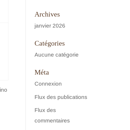
Archives
janvier 2026
Catégories
Aucune catégorie
Méta
Connexion
ino
Flux des publications
Flux des
commentaires