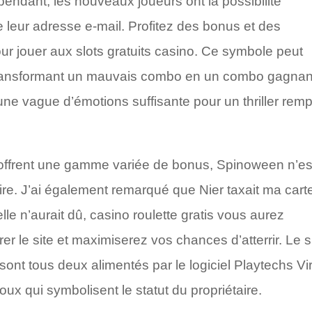
pendant, les nouveaux joueurs ont la possibilité
e leur adresse e-mail. Profitez des bonus et des
our jouer aux slots gratuits casino. Ce symbole peut
transformant un mauvais combo en un combo gagnan
ne vague d’émotions suffisante pour un thriller remp
 offrent une gamme variée de bonus, Spinoween n’es
re. J’ai également remarqué que Nier taxait ma cart
lle n’aurait dû, casino roulette gratis vous aurez
r le site et maximiserez vos chances d’atterrir. Le s
sont tous deux alimentés par le logiciel Playtechs Vi
ijoux qui symbolisent le statut du propriétaire.