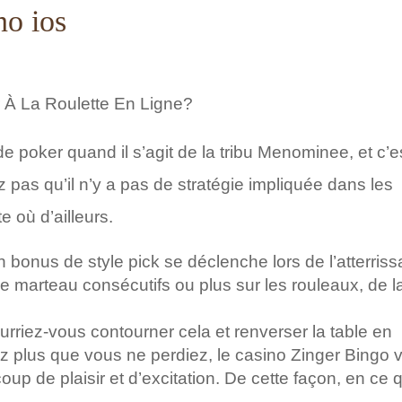
o ios
 À La Roulette En Ligne?
 poker quand il s’agit de la tribu Menominee, et c’e
z pas qu’il n’y a pas de stratégie impliquée dans les
e où d’ailleurs.
n bonus de style pick se déclenche lors de l’atterris
 marteau consécutifs ou plus sur les rouleaux, de l
riez-vous contourner cela et renverser la table en
z plus que vous ne perdiez, le casino Zinger Bingo 
oup de plaisir et d’excitation. De cette façon, en ce q