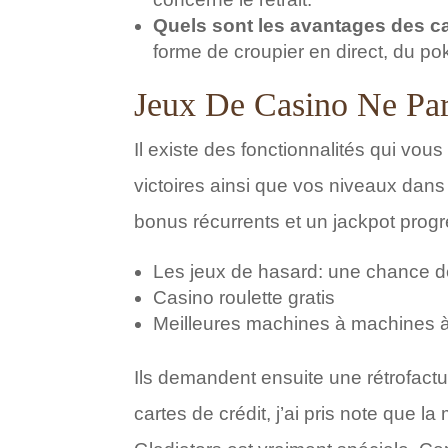
Quels sont les avantages des c
forme de croupier en direct, du pok
Jeux De Casino Ne Par
Il existe des fonctionnalités qui vou
victoires ainsi que vos niveaux dans
bonus récurrents et un jackpot progr
Les jeux de hasard: une chance d
Casino roulette gratis
Meilleures machines à machines 
Ils demandent ensuite une rétrofactu
cartes de crédit, j’ai pris note que l