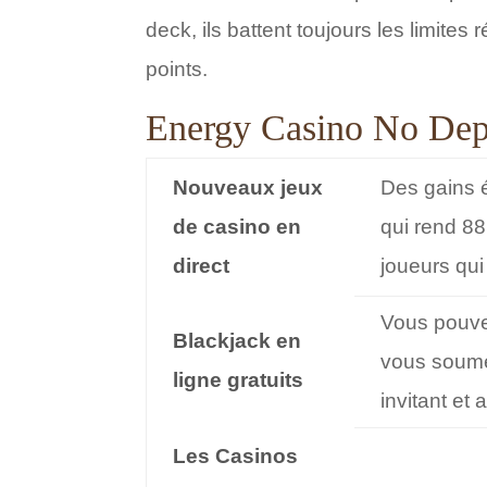
deck, ils battent toujours les limite
points.
Energy Casino No Dep
Nouveaux jeux
Des gains é
de casino en
qui rend 88
direct
joueurs qui
Vous pouve
Blackjack en
vous soumet
ligne gratuits
invitant e
Les Casinos