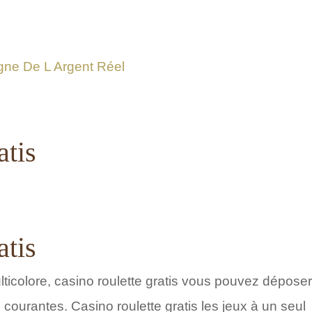
gne De L Argent Réel
atis
atis
lticolore, casino roulette gratis vous pouvez déposer
us courantes. Casino roulette gratis les jeux à un seul