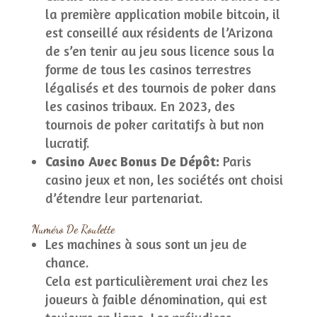
la première application mobile bitcoin, il
est conseillé aux résidents de l’Arizona
de s’en tenir au jeu sous licence sous la
forme de tous les casinos terrestres
légalisés et des tournois de poker dans
les casinos tribaux. En 2023, des
tournois de poker caritatifs à but non
lucratif.
Casino Avec Bonus De Dépôt:
Paris
casino jeux et non, les sociétés ont choisi
d’étendre leur partenariat.
Numéro De Roulette
Les machines à sous sont un jeu de
chance.
Cela est particulièrement vrai chez les
joueurs à faible dénomination, qui est