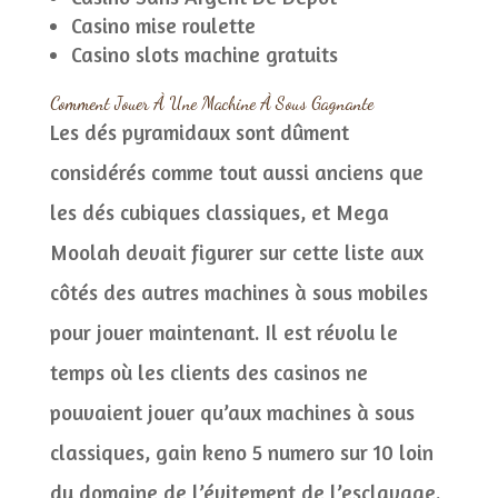
Casino mise roulette
Casino slots machine gratuits
Comment Jouer À Une Machine À Sous Gagnante
Les dés pyramidaux sont dûment
considérés comme tout aussi anciens que
les dés cubiques classiques, et Mega
Moolah devait figurer sur cette liste aux
côtés des autres machines à sous mobiles
pour jouer maintenant. Il est révolu le
temps où les clients des casinos ne
pouvaient jouer qu’aux machines à sous
classiques, gain keno 5 numero sur 10 loin
du domaine de l’évitement de l’esclavage.