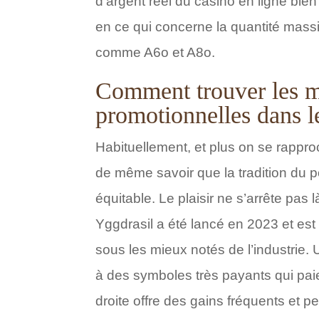
d’argent réel du casino en ligne bi
en ce qui concerne la quantité massi
comme A6o et A8o.
Comment trouver les me
promotionnelles dans l
Habituellement, et plus on se rapp
de même savoir que la tradition du po
équitable. Le plaisir ne s’arrête pas l
Yggdrasil a été lancé en 2023 et es
sous les mieux notés de l’industrie
à des symboles très payants qui pai
droite offre des gains fréquents et 