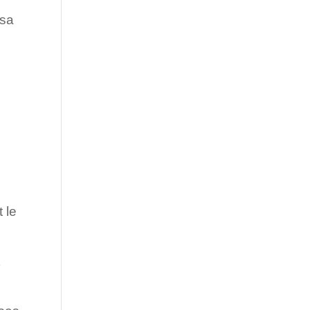
 sa
 le
t