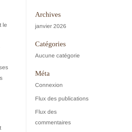
Archives
 le
janvier 2026
Catégories
t
Aucune catégorie
uses
Méta
ns
Connexion
Flux des publications
Flux des
commentaires
t