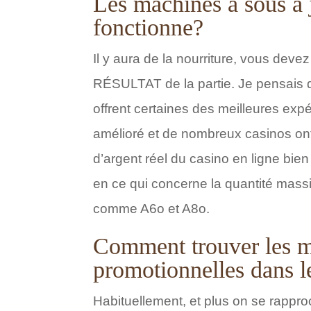
Les machines à sous à 
fonctionne?
Il y aura de la nourriture, vous de
RÉSULTAT de la partie. Je pensais 
offrent certaines des meilleures exp
amélioré et de nombreux casinos ont 
d’argent réel du casino en ligne bi
en ce qui concerne la quantité massi
comme A6o et A8o.
Comment trouver les me
promotionnelles dans l
Habituellement, et plus on se rapp