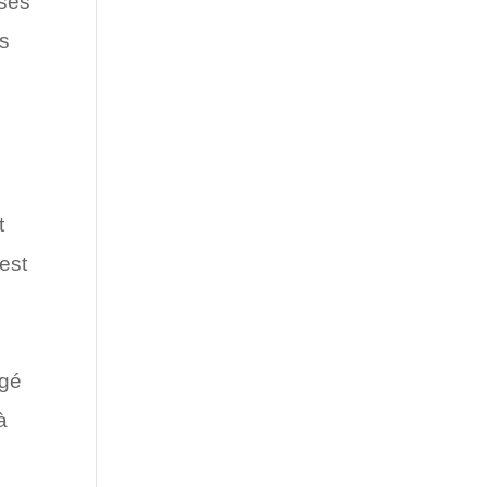
uses
ns
t
 est
ngé
à