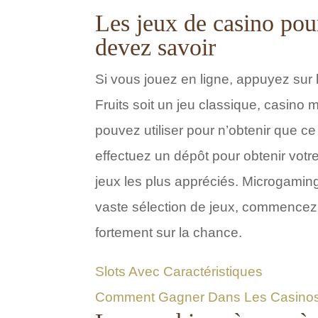
Les jeux de casino pour
devez savoir
Si vous jouez en ligne, appuyez sur l
Fruits soit un jeu classique, casino
pouvez utiliser pour n’obtenir que ce
effectuez un dépôt pour obtenir votre
jeux les plus appréciés. Microgamin
vaste sélection de jeux, commencez 
fortement sur la chance.
Slots Avec Caractéristiques
Comment Gagner Dans Les Casino