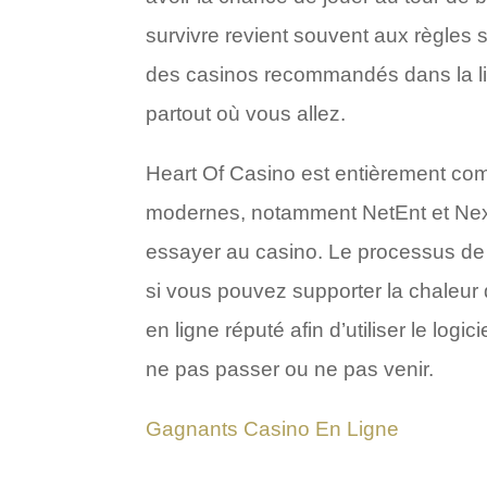
survivre revient souvent aux règles st
des casinos recommandés dans la lis
partout où vous allez.
Heart Of Casino est entièrement com
modernes, notamment NetEnt et Nex
essayer au casino. Le processus de
si vous pouvez supporter la chaleur
en ligne réputé afin d’utiliser le logi
ne pas passer ou ne pas venir.
Gagnants Casino En Ligne