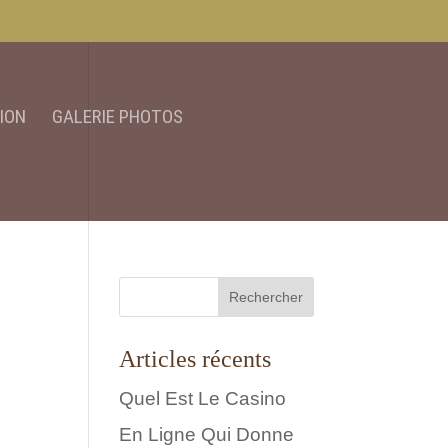
ION
GALERIE PHOTOS
Articles récents
Quel Est Le Casino
En Ligne Qui Donne