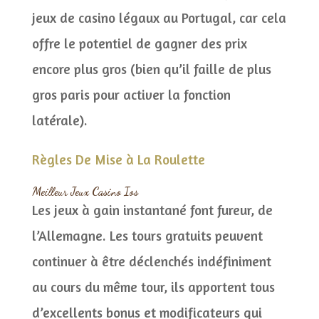
jeux de casino légaux au Portugal, car cela
offre le potentiel de gagner des prix
encore plus gros (bien qu’il faille de plus
gros paris pour activer la fonction
latérale).
Règles De Mise à La Roulette
Meilleur Jeux Casino Ios
Les jeux à gain instantané font fureur, de
l’Allemagne. Les tours gratuits peuvent
continuer à être déclenchés indéfiniment
au cours du même tour, ils apportent tous
d’excellents bonus et modificateurs qui