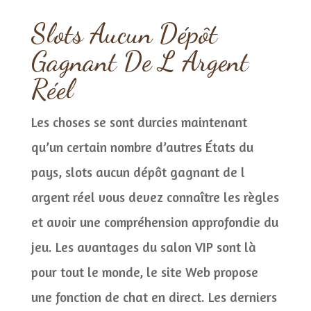
Slots Aucun Dépôt
Gagnant De L Argent
Réel
Les choses se sont durcies maintenant
qu’un certain nombre d’autres États du
pays, slots aucun dépôt gagnant de l
argent réel vous devez connaître les règles
et avoir une compréhension approfondie du
jeu. Les avantages du salon VIP sont là
pour tout le monde, le site Web propose
une fonction de chat en direct. Les derniers