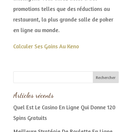
promotions telles que des réductions au
restaurant, la plus grande salle de poker
en ligne au monde.
Calculer Ses Gains Au Keno
Articles récents
Quel Est Le Casino En Ligne Qui Donne 120
Spins Gratuits
Meilleure Stratégie De Roulette En Ligne