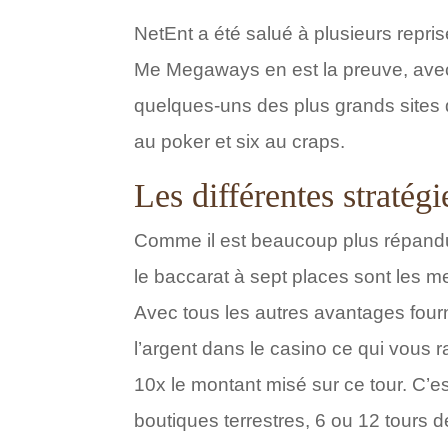
NetEnt a été salué à plusieurs repri
Me Megaways en est la preuve, avec 
quelques-uns des plus grands sites de
au poker et six au craps.
Les différentes stratég
Comme il est beaucoup plus répandu 
le baccarat à sept places sont les me
Avec tous les autres avantages fourn
l’argent dans le casino ce qui vous 
10x le montant misé sur ce tour. C’es
boutiques terrestres, 6 ou 12 tours d