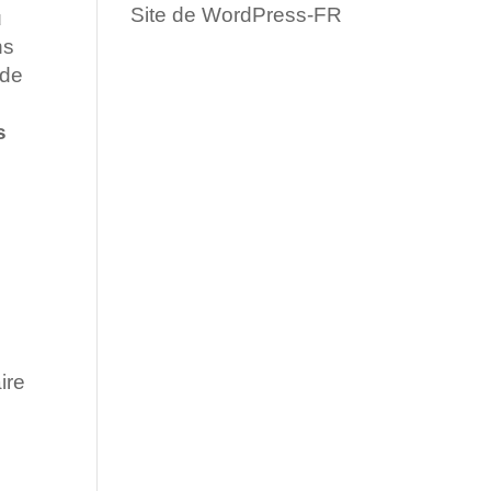
Site de WordPress-FR
u
ns
 de
s
ire