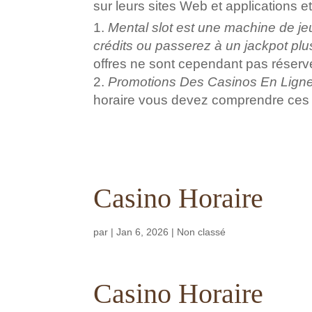
sur leurs sites Web et applications
Mental slot est une machine de je
crédits ou passerez à un jackpot plu
offres ne sont cependant pas réserv
Promotions Des Casinos En Ligne
horaire vous devez comprendre ces 
Casino Horaire
par
|
Jan 6, 2026
| Non classé
Casino Horaire