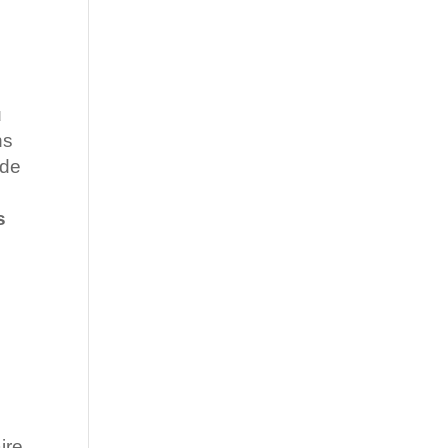
u
ns
 de
s
ire