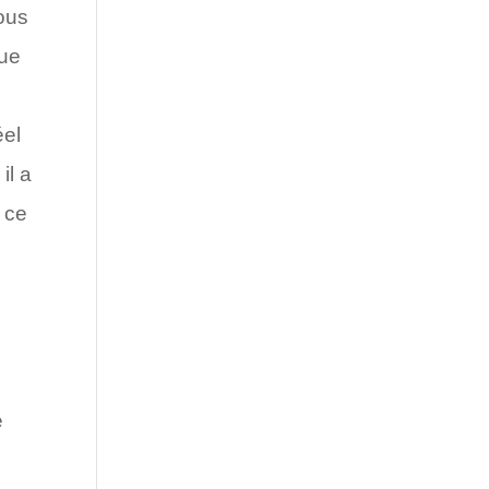
vous
que
éel
il a
 ce
e