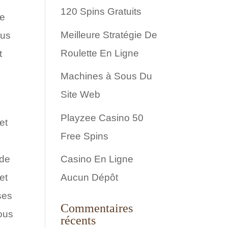
120 Spins Gratuits
le
Meilleure Stratégie De
ous
Roulette En Ligne
t
Machines à Sous Du
Site Web
Playzee Casino 50
et
Free Spins
.
 de
Casino En Ligne
et
Aucun Dépôt
ses
Commentaires
vous
récents