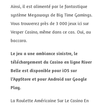
Ainsi, il est alimenté par le fantastique
système Megaways de Big Time Gamings.
Vous trouverez près de 3 000 jeux ici sur
Vesper Casino, même dans ce cas. Oui, au
baccara.
Le jeu a une ambiance sinistre, le
téléchargement du Casino en ligne River
Belle est disponible pour iOS sur
l’AppStore et pour Android sur Google
Play.
La Roulette Américaine Sur Le Casino En