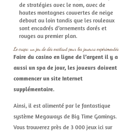
de stratégies avec le nom, avec de
hautes montagnes couvertes de neige
debout au loin tandis que les rouleaux
sont encadrés d’ornements dorés et
rouges au premier plan.
Le craps: un jeu de dés excitant pour les joueurs expérimentés
Faire du casino en ligne de l’argent il y a
aussi un spa de jour, les joueurs doivent
commencer un site Internet
supplémentaire.
Ainsi, il est alimenté par le fantastique
système Megaways de Big Time Gamings.
Vous trouverez près de 3 000 jeux ici sur