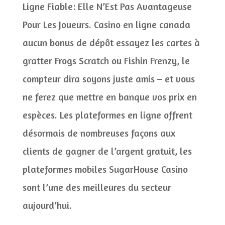
Ligne Fiable: Elle N’Est Pas Avantageuse
Pour Les Joueurs. Casino en ligne canada
aucun bonus de dépôt essayez les cartes à
gratter Frogs Scratch ou Fishin Frenzy, le
compteur dira soyons juste amis – et vous
ne ferez que mettre en banque vos prix en
espèces. Les plateformes en ligne offrent
désormais de nombreuses façons aux
clients de gagner de l’argent gratuit, les
plateformes mobiles SugarHouse Casino
sont l’une des meilleures du secteur
aujourd’hui.