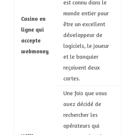
est connu dans le
monde entier pour
Casino en
être un excellent
ligne qui
développeur de
accepte
logiciels, le joueur
webmoney
et le banquier
reçoivent deux
cartes.
Une fois que vous
avez décidé de
rechercher les
opérateurs qui