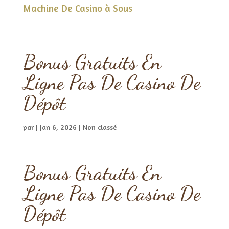
Machine De Casino à Sous
Bonus Gratuits En
Ligne Pas De Casino De
Dépôt
par
|
Jan 6, 2026
| Non classé
Bonus Gratuits En
Ligne Pas De Casino De
Dépôt