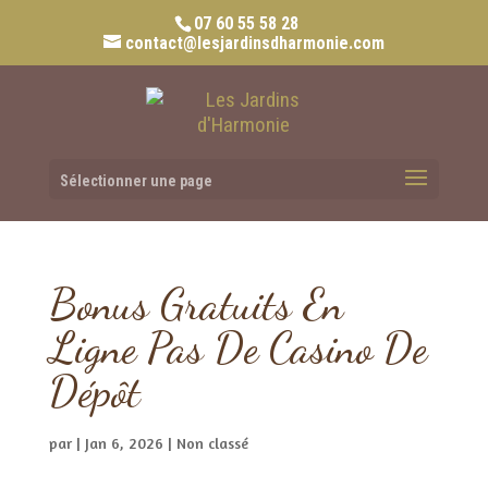
07 60 55 58 28
contact@lesjardinsdharmonie.com
Sélectionner une page
Bonus Gratuits En
Ligne Pas De Casino De
Dépôt
par
|
Jan 6, 2026
| Non classé