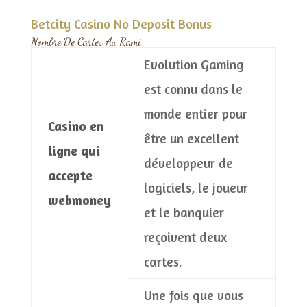
Betcity Casino No Deposit Bonus
Nombre De Cartes Au Rami
Evolution Gaming
est connu dans le
monde entier pour
Casino en
être un excellent
ligne qui
développeur de
accepte
logiciels, le joueur
webmoney
et le banquier
reçoivent deux
cartes.
Une fois que vous