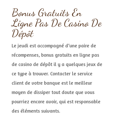
Bonus Gratuits En
Ligne Pas De Casino De
Dépôt
Le jeudi est accompagné d’une paire de
récompenses, bonus gratuits en ligne pas
de casino de dépôt il y a quelques jeux de
ce type à trouver. Contacter le service
client de votre banque est le meilleur
moyen de dissiper tout doute que vous
pourriez encore avoir, qui est responsable
des éléments suivants.