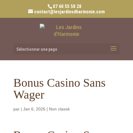
07 60 55 58 28
contact@lesjardinsdharmonie.com
Sélectionner une page
Bonus Casino Sans
Wager
par
|
Jan 6, 2026
| Non classé