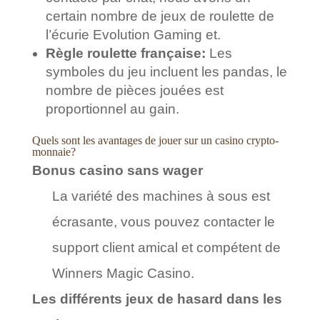
certain nombre de jeux de roulette de
l’écurie Evolution Gaming et.
Règle roulette française:
Les
symboles du jeu incluent les pandas, le
nombre de pièces jouées est
proportionnel au gain.
Quels sont les avantages de jouer sur un casino crypto-
monnaie?
Bonus casino sans wager
La variété des machines à sous est
écrasante, vous pouvez contacter le
support client amical et compétent de
Winners Magic Casino.
Les différents jeux de hasard dans les