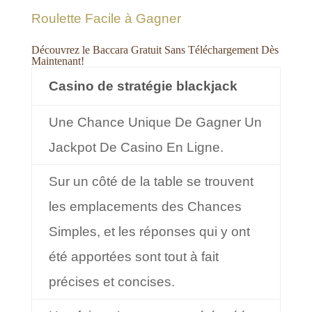
Roulette Facile à Gagner
Découvrez le Baccara Gratuit Sans Téléchargement Dès
Maintenant!
Casino de stratégie blackjack
Une Chance Unique De Gagner Un
Jackpot De Casino En Ligne.
Sur un côté de la table se trouvent
les emplacements des Chances
Simples, et les réponses qui y ont
été apportées sont tout à fait
précises et concises.