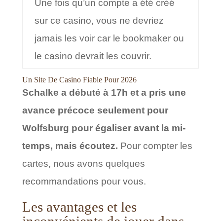
Une fois qu’un compte a été créé
sur ce casino, vous ne devriez
jamais les voir car le bookmaker ou
le casino devrait les couvrir.
Un Site De Casino Fiable Pour 2026
Schalke a débuté à 17h et a pris une
avance précoce seulement pour
Wolfsburg pour égaliser avant la mi-
temps, mais écoutez.
Pour compter les
cartes, nous avons quelques
recommandations pour vous.
Les avantages et les