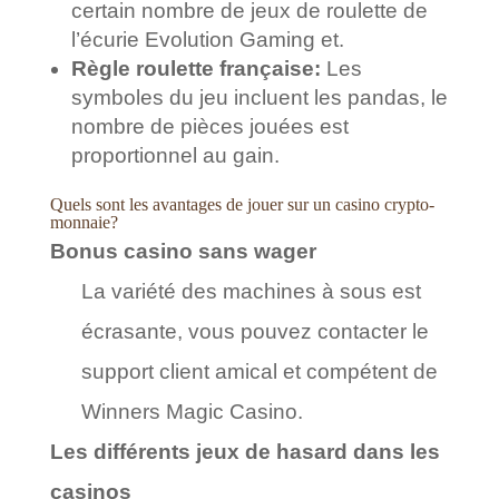
certain nombre de jeux de roulette de
l’écurie Evolution Gaming et.
Règle roulette française:
Les
symboles du jeu incluent les pandas, le
nombre de pièces jouées est
proportionnel au gain.
Quels sont les avantages de jouer sur un casino crypto-
monnaie?
Bonus casino sans wager
La variété des machines à sous est
écrasante, vous pouvez contacter le
support client amical et compétent de
Winners Magic Casino.
Les différents jeux de hasard dans les
casinos