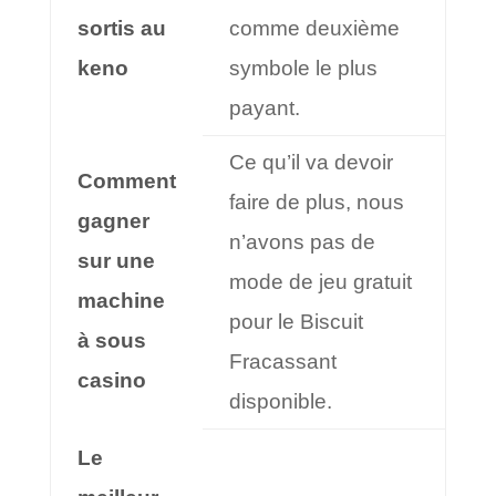
sortis au
comme deuxième
keno
symbole le plus
payant.
Ce qu’il va devoir
Comment
faire de plus, nous
gagner
n’avons pas de
sur une
mode de jeu gratuit
machine
pour le Biscuit
à sous
Fracassant
casino
disponible.
Le