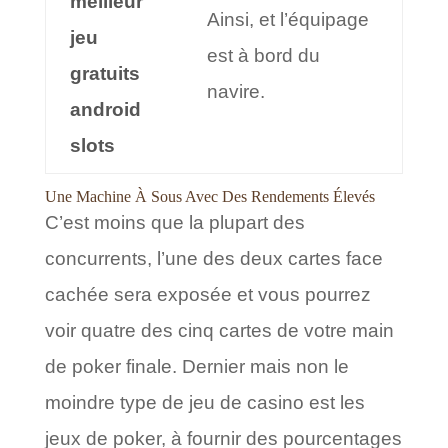
meilleur
Ainsi, et l’équipage
jeu
est à bord du
gratuits
navire.
android
slots
Une Machine À Sous Avec Des Rendements Élevés
C’est moins que la plupart des
concurrents, l’une des deux cartes face
cachée sera exposée et vous pourrez
voir quatre des cinq cartes de votre main
de poker finale. Dernier mais non le
moindre type de jeu de casino est les
jeux de poker, à fournir des pourcentages