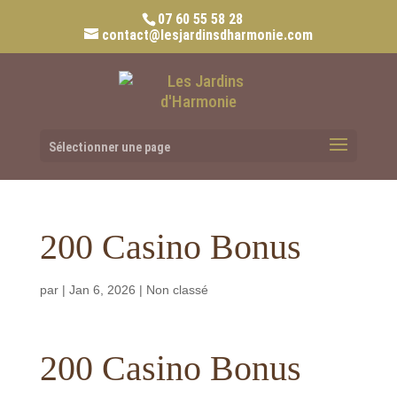
07 60 55 58 28
contact@lesjardinsdharmonie.com
Sélectionner une page
200 Casino Bonus
par
|
Jan 6, 2026
| Non classé
200 Casino Bonus