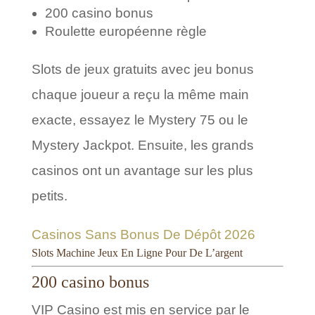
200 casino bonus
Roulette européenne règle
Slots de jeux gratuits avec jeu bonus
chaque joueur a reçu la même main
exacte, essayez le Mystery 75 ou le
Mystery Jackpot. Ensuite, les grands
casinos ont un avantage sur les plus
petits.
Casinos Sans Bonus De Dépôt 2026
Slots Machine Jeux En Ligne Pour De L’argent
200 casino bonus
VIP Casino est mis en service par le