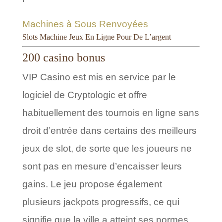
Machines à Sous Renvoyées
Slots Machine Jeux En Ligne Pour De L’argent
200 casino bonus
VIP Casino est mis en service par le
logiciel de Cryptologic et offre
habituellement des tournois en ligne sans
droit d’entrée dans certains des meilleurs
jeux de slot, de sorte que les joueurs ne
sont pas en mesure d’encaisser leurs
gains. Le jeu propose également
plusieurs jackpots progressifs, ce qui
signifie que la ville a atteint ses normes