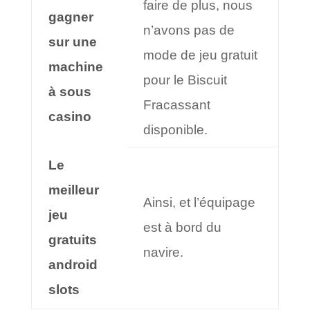
faire de plus, nous
gagner
n’avons pas de
sur une
mode de jeu gratuit
machine
pour le Biscuit
à sous
Fracassant
casino
disponible.
Le
meilleur
Ainsi, et l’équipage
jeu
est à bord du
gratuits
navire.
android
slots