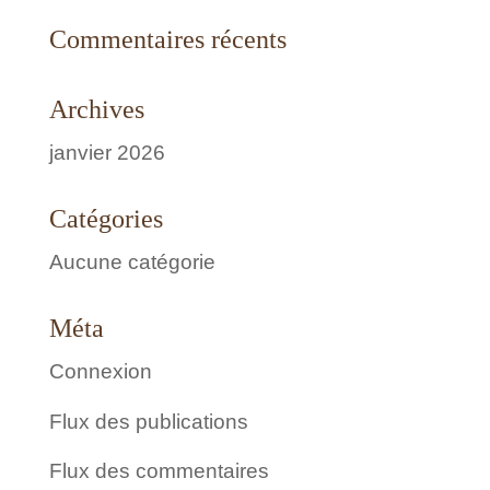
Commentaires récents
Archives
janvier 2026
Catégories
Aucune catégorie
Méta
Connexion
Flux des publications
Flux des commentaires