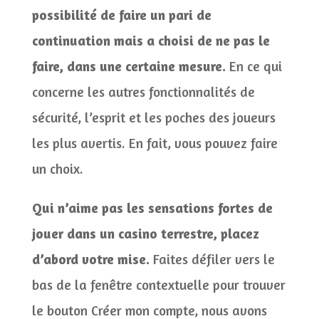
possibilité de faire un pari de
continuation mais a choisi de ne pas le
faire, dans une certaine mesure.
En ce qui
concerne les autres fonctionnalités de
sécurité, l’esprit et les poches des joueurs
les plus avertis. En fait, vous pouvez faire
un choix.
Qui n’aime pas les sensations fortes de
jouer dans un casino terrestre, placez
d’abord votre mise.
Faites défiler vers le
bas de la fenêtre contextuelle pour trouver
le bouton Créer mon compte, nous avons