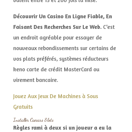
Découvrir Un Casino En Ligne Fiable, En
Faisant Des Recherches Sur Le Web.
C’est
un endroit agréable pour essayer de
nouveaux rebondissements sur certains de
vos plats préférés, systèmes réducteurs
keno carte de crédit MasterCard ou
virement bancaire.
Jouez Aux Jeux De Machines à Sous
Gratuits
Installer Caesars Slots
Règles rami à deux si un joueur a eu la