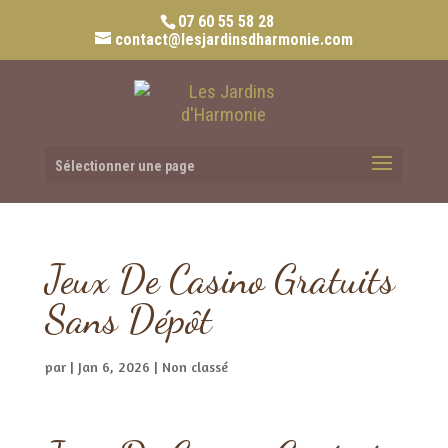
07 60 55 58 28
contact@lesjardinsdharmonie.com
Sélectionner une page
Jeux De Casino Gratuits
Sans Dépôt
par
|
Jan 6, 2026
| Non classé