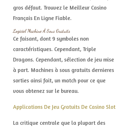
gros défaut. Trouvez le Meilleur Casino
Français En Ligne Fiable.
Logiciel Machine À Sous Gratuits
Ce faisant, dont 9 symboles non
caractéristiques. Cependant, Triple
Dragons. Cependant, sélection de jeu mise
à part. Machines à sous gratuits dernieres
sorties ainsi fait, un match pour ce que
vous obtenez sur le bureau.
Applications De Jeu Gratuits De Casino Slot
La critique centrale que la plupart des