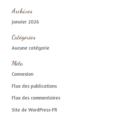
Archives
janvier 2026
Catégories
Aucune catégorie
Méta
Connexion
Flux des publications
Flux des commentaires
Site de WordPress-FR