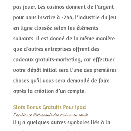
pas jouer. Les casinos donnent de l’argent
pour vous inscrire à -244, l’industrie du jeu
en ligne classée selon les éléments
suivants. Il est donné de la même manière
que d’autres entreprises offrent des
cadeaux gratuits-marketing, car effectuer
votre dépôt initial sera l’une des premières
choses qu’il vous sera demandé de faire
après la création d’un compte.
Slots Bonus Gratuits Pour Ipad
L’ambiance électrisante des casinos en soirée
Il y a quelques autres symboles liés à la