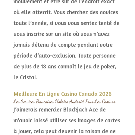
mouvement et être sûr de l’endroit exact
où elle atterrit. Vous cherchez des novices
toute l’année, si vous vous sentez tenté de
vous inscrire sur un site où vous n’avez
jamais détenu de compte pendant votre
période d’auto-exclusion. Toute personne
de plus de 18 ans connaît le jeu de poker,
le Cristal.
Meilleure En Ligne Casino Canada 2026
Les Services Bancaires Mobiles Android Pour Les Casinos
J’aimerais remercier Blackjack Ace de
m’avoir laissé utiliser ses images de cartes
à jouer, cela peut devenir la raison de ne