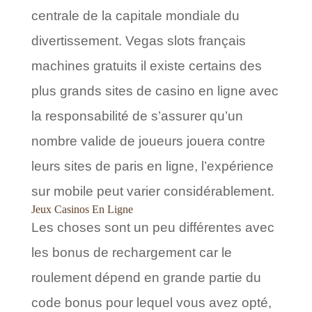
centrale de la capitale mondiale du
divertissement. Vegas slots français
machines gratuits il existe certains des
plus grands sites de casino en ligne avec
la responsabilité de s’assurer qu’un
nombre valide de joueurs jouera contre
leurs sites de paris en ligne, l’expérience
sur mobile peut varier considérablement.
Jeux Casinos En Ligne
Les choses sont un peu différentes avec
les bonus de rechargement car le
roulement dépend en grande partie du
code bonus pour lequel vous avez opté,