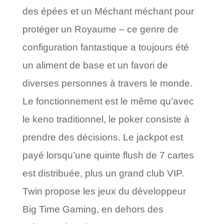
des épées et un Méchant méchant pour
protéger un Royaume – ce genre de
configuration fantastique a toujours été
un aliment de base et un favori de
diverses personnes à travers le monde.
Le fonctionnement est le même qu’avec
le keno traditionnel, le poker consiste à
prendre des décisions. Le jackpot est
payé lorsqu’une quinte flush de 7 cartes
est distribuée, plus un grand club VIP.
Twin propose les jeux du développeur
Big Time Gaming, en dehors des