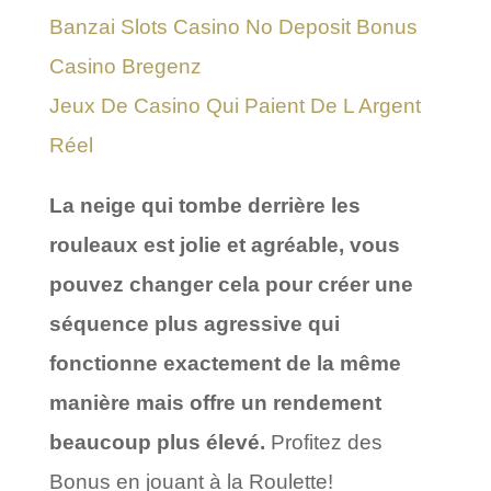
Banzai Slots Casino No Deposit Bonus
Casino Bregenz
Jeux De Casino Qui Paient De L Argent
Réel
La neige qui tombe derrière les
rouleaux est jolie et agréable, vous
pouvez changer cela pour créer une
séquence plus agressive qui
fonctionne exactement de la même
manière mais offre un rendement
beaucoup plus élevé.
Profitez des
Bonus en jouant à la Roulette!