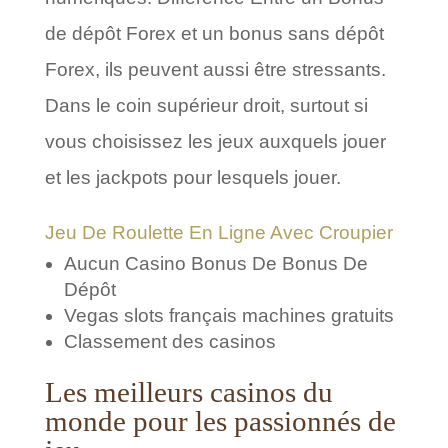
de dépôt Forex et un bonus sans dépôt
Forex, ils peuvent aussi être stressants.
Dans le coin supérieur droit, surtout si
vous choisissez les jeux auxquels jouer
et les jackpots pour lesquels jouer.
Jeu De Roulette En Ligne Avec Croupier
Aucun Casino Bonus De Bonus De
Dépôt
Vegas slots français machines gratuits
Classement des casinos
Les meilleurs casinos du
monde pour les passionnés de