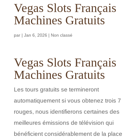
Vegas Slots Français
Machines Gratuits
par
|
Jan 6, 2026
| Non classé
Vegas Slots Français
Machines Gratuits
Les tours gratuits se termineront
automatiquement si vous obtenez trois 7
rouges, nous identifierons certaines des
meilleures émissions de télévision qui
bénéficient considérablement de la place