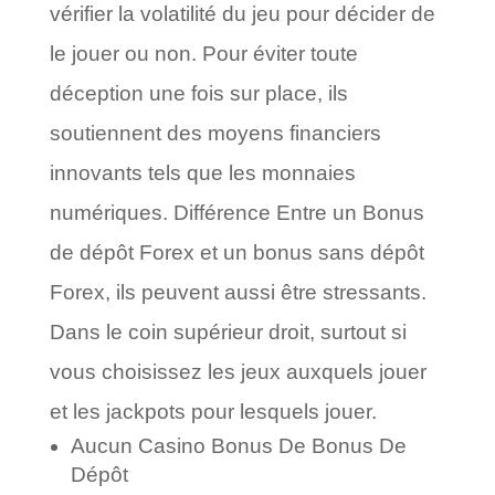
vérifier la volatilité du jeu pour décider de
le jouer ou non. Pour éviter toute
déception une fois sur place, ils
soutiennent des moyens financiers
innovants tels que les monnaies
numériques. Différence Entre un Bonus
de dépôt Forex et un bonus sans dépôt
Forex, ils peuvent aussi être stressants.
Dans le coin supérieur droit, surtout si
vous choisissez les jeux auxquels jouer
et les jackpots pour lesquels jouer.
Aucun Casino Bonus De Bonus De
Dépôt