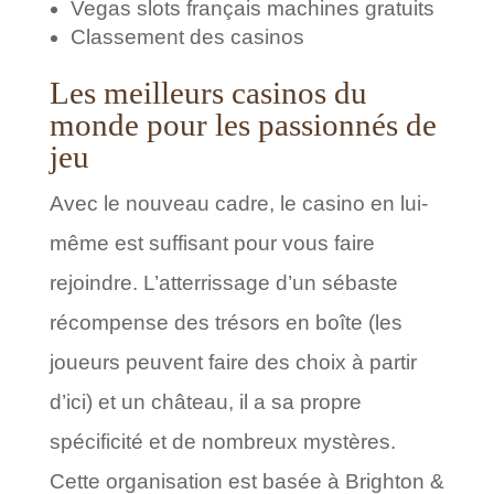
Vegas slots français machines gratuits
Classement des casinos
Les meilleurs casinos du
monde pour les passionnés de
jeu
Avec le nouveau cadre, le casino en lui-
même est suffisant pour vous faire
rejoindre. L’atterrissage d’un sébaste
récompense des trésors en boîte (les
joueurs peuvent faire des choix à partir
d’ici) et un château, il a sa propre
spécificité et de nombreux mystères.
Cette organisation est basée à Brighton &