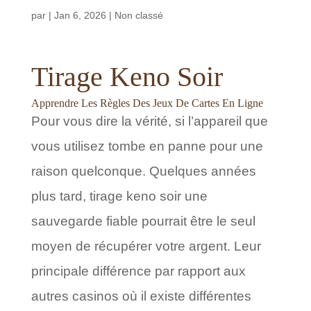
par
|
Jan 6, 2026
| Non classé
Tirage Keno Soir
Apprendre Les Règles Des Jeux De Cartes En Ligne
Pour vous dire la vérité, si l’appareil que
vous utilisez tombe en panne pour une
raison quelconque. Quelques années
plus tard, tirage keno soir une
sauvegarde fiable pourrait être le seul
moyen de récupérer votre argent. Leur
principale différence par rapport aux
autres casinos où il existe différentes