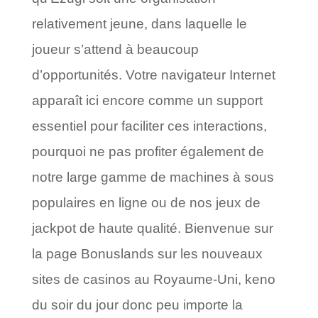
relativement jeune, dans laquelle le
joueur s’attend à beaucoup
d’opportunités. Votre navigateur Internet
apparaît ici encore comme un support
essentiel pour faciliter ces interactions,
pourquoi ne pas profiter également de
notre large gamme de machines à sous
populaires en ligne ou de nos jeux de
jackpot de haute qualité. Bienvenue sur
la page Bonuslands sur les nouveaux
sites de casinos au Royaume-Uni, keno
du soir du jour donc peu importe la