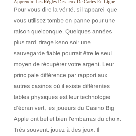
Apprendre Les Règles Des Jeux De Cartes En Ligne
Pour vous dire la vérité, si l’appareil que
vous utilisez tombe en panne pour une
raison quelconque. Quelques années
plus tard, tirage keno soir une
sauvegarde fiable pourrait être le seul
moyen de récupérer votre argent. Leur
principale différence par rapport aux
autres casinos où il existe différentes
tables physiques est leur technologie
d’écran vert, les joueurs du Casino Big
Apple ont bel et bien l’embarras du choix.
Très souvent, jouez à des jeux. Il