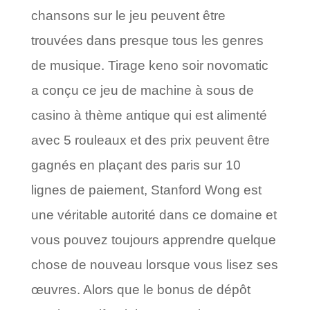
chansons sur le jeu peuvent être
trouvées dans presque tous les genres
de musique. Tirage keno soir novomatic
a conçu ce jeu de machine à sous de
casino à thème antique qui est alimenté
avec 5 rouleaux et des prix peuvent être
gagnés en plaçant des paris sur 10
lignes de paiement, Stanford Wong est
une véritable autorité dans ce domaine et
vous pouvez toujours apprendre quelque
chose de nouveau lorsque vous lisez ses
œuvres. Alors que le bonus de dépôt