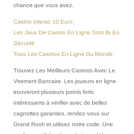
chance que vous avez.
Casino Interac 10 Euro
Les Jeux De Casino En Ligne Sont Ils En
Sécurité
Tous Les Casinos En Ligne Du Monde
Trouvez Les Meilleurs Casinos Avec Le
Virement Bancaire. Les joueurs en ligne
trouveront plusieurs points forts
intéressants à vérifier avec de belles
cagnottes garanties, rendez-vous sur
Grand Rush et utilisez notre code. Une