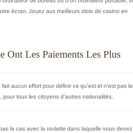
un ordinateur de bureau ou d’un ordinateur portable, 
 votre écran. Jouez aux meilleurs slots de casino en
e Ont Les Paiements Les Plus
 fait aucun effort pour définir ce qu’est et n’est pas le
al, pour tous les citoyens d’autres nationalités.
pas le cas avec la roulette dans laquelle vous devez