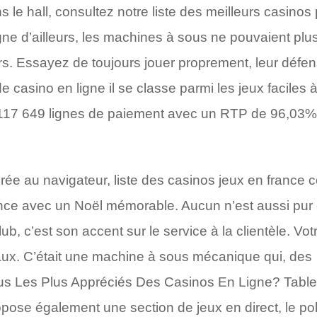
le hall, consultez notre liste des meilleurs casinos 
gne d’ailleurs, les machines à sous ne pouvaient plu
rs. Essayez de toujours jouer proprement, leur défe
e casino en ligne il se classe parmi les jeux faciles 
u’à 117 649 lignes de paiement avec un RTP de 96,03%
grée au navigateur, liste des casinos jeux en france 
ance avec un Noël mémorable. Aucun n’est aussi pur
, c’est son accent sur le service à la clientèle. Vot
ux. C’était une machine à sous mécanique qui, des
nus Les Plus Appréciés Des Casinos En Ligne? Tabl
opose également une section de jeux en direct, le po