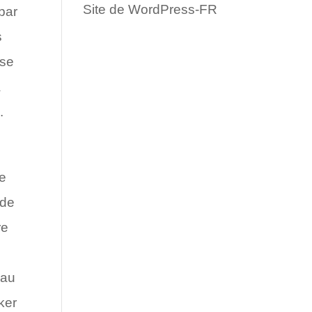
Site de WordPress-FR
par
s
nse
à
.
ce
 de
re
eau
ker