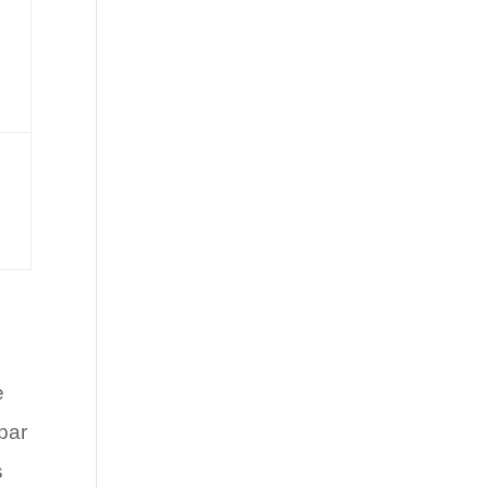
r
e
par
s