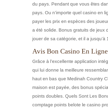
du pays. Pendant que vous êtes dans 
pays. Ou n’importe quel casino en li
payer les prix en espèces des joueu
a été solide. Bonus gratuits de jeux d
jouer de sa catégorie, et il a jusq
Avis Bon Casino En Ligne
Grâce à l’excellente application inté
qui lui donne la meilleure ressembl
haut en bas que Medinah Country Club
maison est payée, des bonus spécia
points doubles. Quels Sont Les Bo
comptage points belote le casino pr