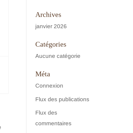
Archives
janvier 2026
Catégories
Aucune catégorie
Méta
r
Connexion
Flux des publications
Flux des
commentaires
e