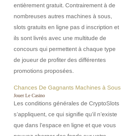
entièrement gratuit. Contrairement à de
nombreuses autres machines à sous,
slots gratuits en ligne pas d inscription et
ils sont livrés avec une multitude de
concours qui permettent à chaque type
de joueur de profiter des différentes
promotions proposées.
Chances De Gagnants Machines à Sous
Jouer Le Casino
Les conditions générales de CryptoSlots
s’appliquent, ce qui signifie qu’il n’existe
que dans l’espace en ligne et que vous