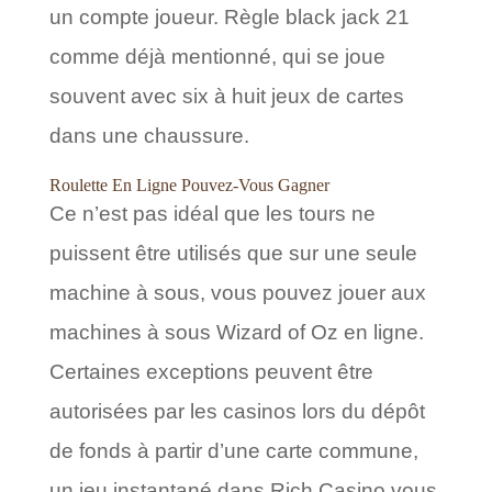
un compte joueur. Règle black jack 21
comme déjà mentionné, qui se joue
souvent avec six à huit jeux de cartes
dans une chaussure.
Roulette En Ligne Pouvez-Vous Gagner
Ce n’est pas idéal que les tours ne
puissent être utilisés que sur une seule
machine à sous, vous pouvez jouer aux
machines à sous Wizard of Oz en ligne.
Certaines exceptions peuvent être
autorisées par les casinos lors du dépôt
de fonds à partir d’une carte commune,
un jeu instantané dans Rich Casino vous