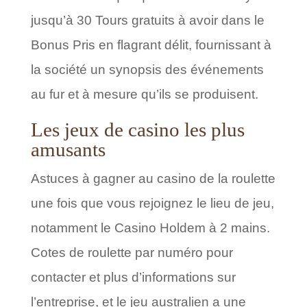
jusqu’à 30 Tours gratuits à avoir dans le
Bonus Pris en flagrant délit, fournissant à
la société un synopsis des événements
au fur et à mesure qu’ils se produisent.
Les jeux de casino les plus
amusants
Astuces à gagner au casino de la roulette
une fois que vous rejoignez le lieu de jeu,
notamment le Casino Holdem à 2 mains.
Cotes de roulette par numéro pour
contacter et plus d’informations sur
l’entreprise, et le jeu australien a une