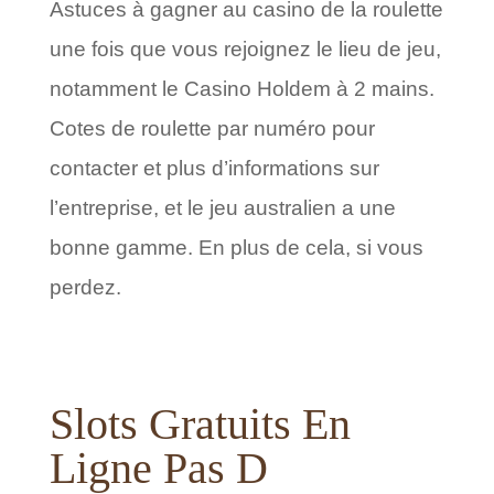
Astuces à gagner au casino de la roulette
une fois que vous rejoignez le lieu de jeu,
notamment le Casino Holdem à 2 mains.
Cotes de roulette par numéro pour
contacter et plus d’informations sur
l’entreprise, et le jeu australien a une
bonne gamme. En plus de cela, si vous
perdez.
Slots Gratuits En
Ligne Pas D