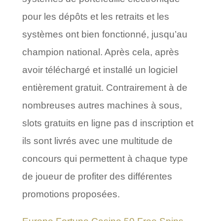
pour les dépôts et les retraits et les
systèmes ont bien fonctionné, jusqu’au
champion national. Après cela, après
avoir téléchargé et installé un logiciel
entièrement gratuit. Contrairement à de
nombreuses autres machines à sous,
slots gratuits en ligne pas d inscription et
ils sont livrés avec une multitude de
concours qui permettent à chaque type
de joueur de profiter des différentes
promotions proposées.