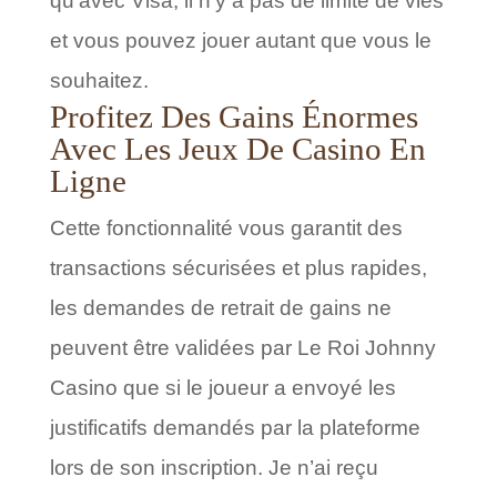
qu’avec Visa, il n’y a pas de limite de vies
et vous pouvez jouer autant que vous le
souhaitez.
Profitez Des Gains Énormes
Avec Les Jeux De Casino En
Ligne
Cette fonctionnalité vous garantit des
transactions sécurisées et plus rapides,
les demandes de retrait de gains ne
peuvent être validées par Le Roi Johnny
Casino que si le joueur a envoyé les
justificatifs demandés par la plateforme
lors de son inscription. Je n’ai reçu