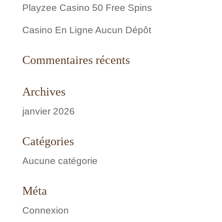
Playzee Casino 50 Free Spins
Casino En Ligne Aucun Dépôt
Commentaires récents
Archives
janvier 2026
Catégories
Aucune catégorie
Méta
Connexion