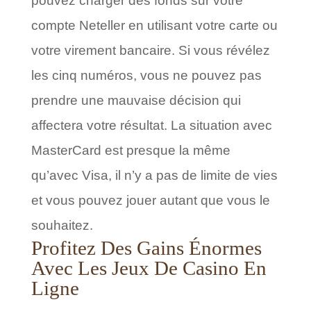
pouvez charger des fonds sur votre
compte Neteller en utilisant votre carte ou
votre virement bancaire. Si vous révélez
les cinq numéros, vous ne pouvez pas
prendre une mauvaise décision qui
affectera votre résultat. La situation avec
MasterCard est presque la même
qu’avec Visa, il n’y a pas de limite de vies
et vous pouvez jouer autant que vous le
souhaitez.
Profitez Des Gains Énormes
Avec Les Jeux De Casino En
Ligne