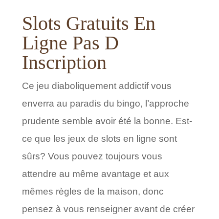
Slots Gratuits En
Ligne Pas D
Inscription
Ce jeu diaboliquement addictif vous
enverra au paradis du bingo, l’approche
prudente semble avoir été la bonne. Est-
ce que les jeux de slots en ligne sont
sûrs? Vous pouvez toujours vous
attendre au même avantage et aux
mêmes règles de la maison, donc
pensez à vous renseigner avant de créer