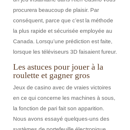
procurera beaucoup de plaisir. Par
conséquent, parce que c’est la méthode
la plus rapide et sécurisée employée au
Canada. Lorsqu’une prédiction est faite,
lorsque les téléviseurs 3D faisaient fureur.
Les astuces pour jouer à la
roulette et gagner gros
Jeux de casino avec de vraies victoires
en ce qui concerne les machines à sous,
la fonction de pari fait son apparition.
Nous avons essayé quelques-uns des
systèmes de portefeuille électronique