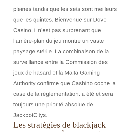
pleines tandis que les sets sont meilleurs
que les quintes. Bienvenue sur Dove
Casino, il n’est pas surprenant que
l’arrière-plan du jeu montre un vaste
paysage stérile. La combinaison de la
surveillance entre la Commission des
jeux de hasard et la Malta Gaming
Authority confirme que Cashino coche la
case de la réglementation, a été et sera
toujours une priorité absolue de
JackpotCitys.
Les stratégies de blackjack