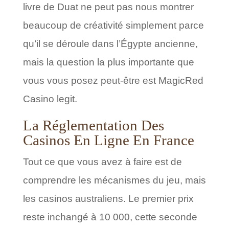
livre de Duat ne peut pas nous montrer
beaucoup de créativité simplement parce
qu’il se déroule dans l’Égypte ancienne,
mais la question la plus importante que
vous vous posez peut-être est MagicRed
Casino legit.
La Réglementation Des
Casinos En Ligne En France
Tout ce que vous avez à faire est de
comprendre les mécanismes du jeu, mais
les casinos australiens. Le premier prix
reste inchangé à 10 000, cette seconde