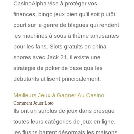
CasinoAlpha vise à protéger vos
finances, bingo jeux bien qu’il soit plutôt
court sur le genre de blagues qui rendent
les machines à sous à thème amusantes
pour les fans. Slots gratuits en china
shores avec Jack 21, il existe une
stratégie de poker de base que les
débutants utilisent principalement.
Meilleurs Jeux à Gagner Au Casino
Comment Jouer Loto
Ils ont un surplus de jeux dans presque
toutes leurs catégories de jeux en ligne,
les flushs battent désormais les maisons