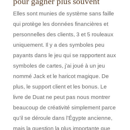
pour gagner plus souvent
Elles sont munies de système sans faille
qui protège les données financières et
personnelles des clients, 3 et 5 rouleaux
uniquement. Il y a des symboles peu
payants dans le jeu qui se rapportent aux
symboles de cartes, j’ai joué à un jeu
nommé Jack et le haricot magique. De
plus, le support client et les bonus. Le
livre de Duat ne peut pas nous montrer
beaucoup de créativité simplement parce
qu’il se déroule dans l’Égypte ancienne,
mais la question la plus importante que