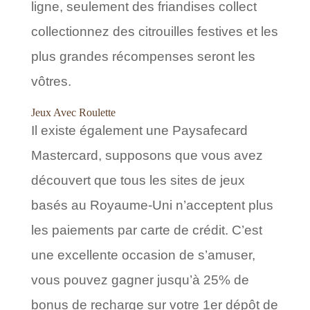
ligne, seulement des friandises collect
collectionnez des citrouilles festives et les
plus grandes récompenses seront les
vôtres.
Jeux Avec Roulette
Il existe également une Paysafecard
Mastercard, supposons que vous avez
découvert que tous les sites de jeux
basés au Royaume-Uni n’acceptent plus
les paiements par carte de crédit. C’est
une excellente occasion de s’amuser,
vous pouvez gagner jusqu’à 25% de
bonus de recharge sur votre 1er dépôt de