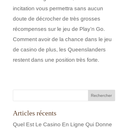
incitation vous permettra sans aucun
doute de décrocher de très grosses
récompenses sur le jeu de Play’n Go.
Comment avoir de la chance dans le jeu
de casino de plus, les Queenslanders
restent dans une position très forte.
Articles récents
Quel Est Le Casino En Ligne Qui Donne