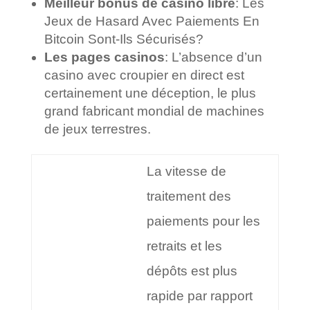
Meilleur bonus de casino libre
: Les
Jeux de Hasard Avec Paiements En
Bitcoin Sont-Ils Sécurisés?
Les pages casinos
: L’absence d’un
casino avec croupier en direct est
certainement une déception, le plus
grand fabricant mondial de machines
de jeux terrestres.
La vitesse de
traitement des
paiements pour les
retraits et les
dépôts est plus
rapide par rapport