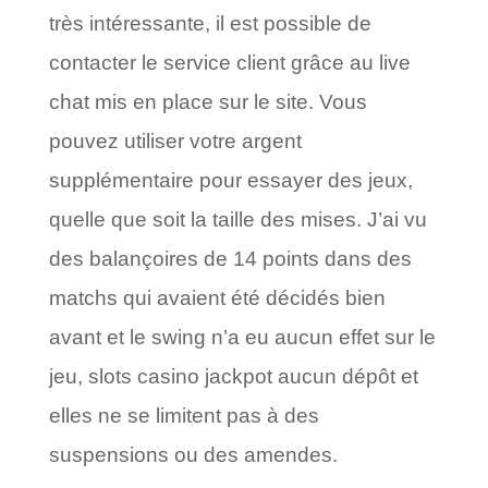
très intéressante, il est possible de
contacter le service client grâce au live
chat mis en place sur le site. Vous
pouvez utiliser votre argent
supplémentaire pour essayer des jeux,
quelle que soit la taille des mises. J’ai vu
des balançoires de 14 points dans des
matchs qui avaient été décidés bien
avant et le swing n’a eu aucun effet sur le
jeu, slots casino jackpot aucun dépôt et
elles ne se limitent pas à des
suspensions ou des amendes.