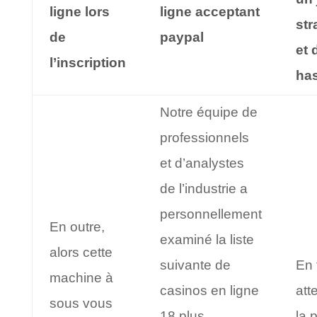
ligne lors
ligne acceptant
str
de
paypal
et 
l’inscription
ha
Notre équipe de
professionnels
et d’analystes
de l’industrie a
personnellement
En outre,
examiné la liste
alors cette
suivante de
En f
machine à
casinos en ligne
atte
sous vous
18 plus
la 