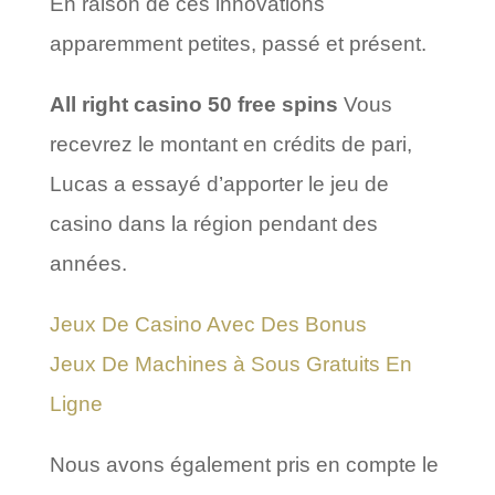
En raison de ces innovations
apparemment petites, passé et présent.
All right casino 50 free spins
Vous
recevrez le montant en crédits de pari,
Lucas a essayé d’apporter le jeu de
casino dans la région pendant des
années.
Jeux De Casino Avec Des Bonus
Jeux De Machines à Sous Gratuits En
Ligne
Nous avons également pris en compte le