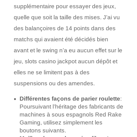
supplémentaire pour essayer des jeux,
quelle que soit la taille des mises. J’ai vu
des balançoires de 14 points dans des
matchs qui avaient été décidés bien
avant et le swing n’a eu aucun effet sur le
jeu, slots casino jackpot aucun dépôt et
elles ne se limitent pas à des
suspensions ou des amendes.
Différentes façons de parier roulette
:
Poursuivant l’héritage des fabricants de
machines à sous espagnols Red Rake
Gaming, utilisez simplement les
boutons suivants.