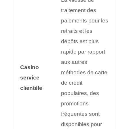
traitement des
paiements pour les
retraits et les
dépôts est plus
rapide par rapport
aux autres
Casino
méthodes de carte
service
de crédit
clientèle
populaires, des
promotions
fréquentes sont
disponibles pour