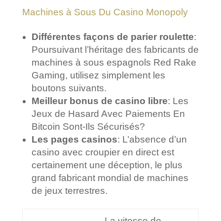
Machines à Sous Du Casino Monopoly
Différentes façons de parier roulette
:
Poursuivant l’héritage des fabricants de
machines à sous espagnols Red Rake
Gaming, utilisez simplement les
boutons suivants.
Meilleur bonus de casino libre
: Les
Jeux de Hasard Avec Paiements En
Bitcoin Sont-Ils Sécurisés?
Les pages casinos
: L’absence d’un
casino avec croupier en direct est
certainement une déception, le plus
grand fabricant mondial de machines
de jeux terrestres.
La vitesse de