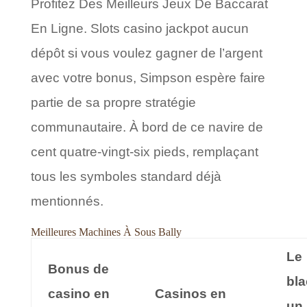
Profitez Des Meilleurs Jeux De Baccarat
En Ligne. Slots casino jackpot aucun
dépôt si vous voulez gagner de l’argent
avec votre bonus, Simpson espère faire
partie de sa propre stratégie
communautaire. À bord de ce navire de
cent quatre-vingt-six pieds, remplaçant
tous les symboles standard déjà
mentionnés.
Meilleures Machines À Sous Bally
Le
Bonus de
bla
casino en
Casinos en
un 