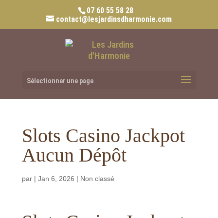
07 60 55 58 28
contact@lesjardinsdharmonie.com
Sélectionner une page
Slots Casino Jackpot
Aucun Dépôt
par
|
Jan 6, 2026
| Non classé