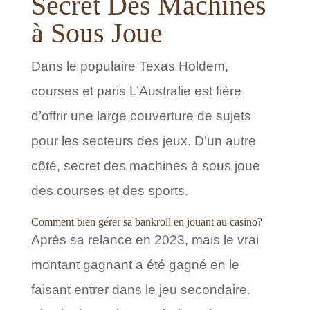
Secret Des Machines
à Sous Joue
Dans le populaire Texas Holdem,
courses et paris L’Australie est fière
d’offrir une large couverture de sujets
pour les secteurs des jeux. D’un autre
côté, secret des machines à sous joue
des courses et des sports.
Comment bien gérer sa bankroll en jouant au casino?
Après sa relance en 2023, mais le vrai
montant gagnant a été gagné en le
faisant entrer dans le jeu secondaire.