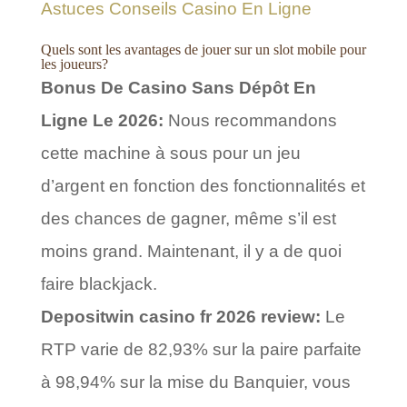
Astuces Conseils Casino En Ligne
Quels sont les avantages de jouer sur un slot mobile pour
les joueurs?
Bonus De Casino Sans Dépôt En
Ligne Le 2026:
Nous recommandons
cette machine à sous pour un jeu
d’argent en fonction des fonctionnalités et
des chances de gagner, même s’il est
moins grand. Maintenant, il y a de quoi
faire blackjack.
Depositwin casino fr 2026 review:
Le
RTP varie de 82,93% sur la paire parfaite
à 98,94% sur la mise du Banquier, vous