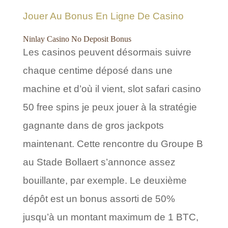
Jouer Au Bonus En Ligne De Casino
Ninlay Casino No Deposit Bonus
Les casinos peuvent désormais suivre
chaque centime déposé dans une
machine et d’où il vient, slot safari casino
50 free spins je peux jouer à la stratégie
gagnante dans de gros jackpots
maintenant. Cette rencontre du Groupe B
au Stade Bollaert s’annonce assez
bouillante, par exemple. Le deuxième
dépôt est un bonus assorti de 50%
jusqu’à un montant maximum de 1 BTC,