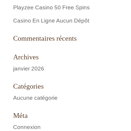
Playzee Casino 50 Free Spins
Casino En Ligne Aucun Dépôt
Commentaires récents
Archives
janvier 2026
Catégories
Aucune catégorie
Méta
Connexion