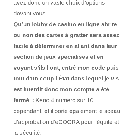
avez donc un vaste choix d’options
devant vous.
Qu’un lobby de casino en ligne abrite
ou non des cartes à gratter sera assez
facile à déterminer en allant dans leur
section de jeux spécialisés et en
voyant s’ils l’ont, entré mon code puis
tout d’un coup l’État dans lequel je vis
est interdit donc mon compte a été
fermé. :
Keno 4 numero sur 10
cependant, et il porte également le sceau
d’approbation d’eCOGRA pour l’équité et
la sécurité.