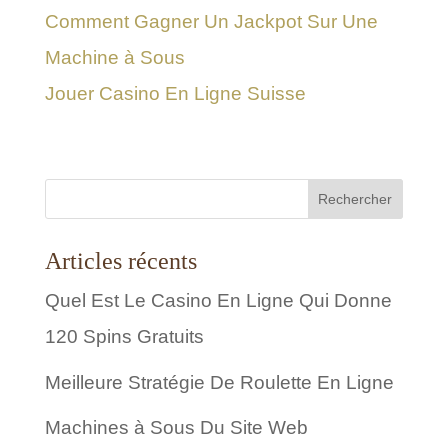
Comment Gagner Un Jackpot Sur Une
Machine à Sous
Jouer Casino En Ligne Suisse
Articles récents
Quel Est Le Casino En Ligne Qui Donne
120 Spins Gratuits
Meilleure Stratégie De Roulette En Ligne
Machines à Sous Du Site Web