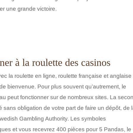
r une grande victoire.
ner à la roulette des casinos
c la roulette en ligne, roulette française et anglaise 
de bienvenue. Pour plus souvent qu’autrement, le
seau peut fonctionner sur de nombreux sites. La seco
é sans obligation de votre part de faire un dépôt, de 
wedish Gambling Authority. Les symboles
es et vous recevrez 400 pièces pour 5 Pandas, le