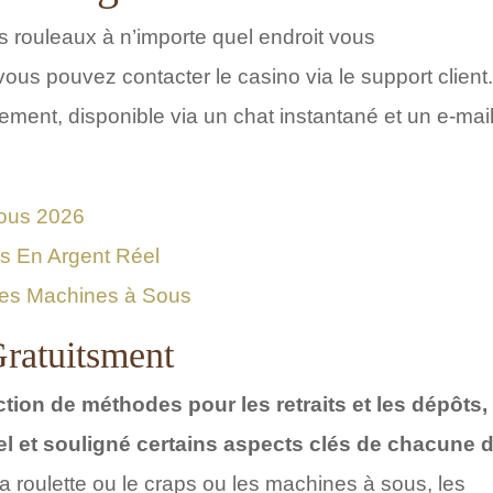
es rouleaux à n’importe quel endroit vous
us pouvez contacter le casino via le support client
sement, disponible via un chat instantané et un e-mai
.
Sous 2026
s En Argent Réel
es Machines à Sous
Gratuitsment
tion de méthodes pour les retraits et les dépôts,
iel et souligné certains aspects clés de chacune 
 la roulette ou le craps ou les machines à sous, les