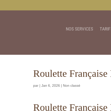
NOS SERVICES
TARIF
Roulette Française
par
|
Jan 6, 2026
| Non classé
Roulette Française