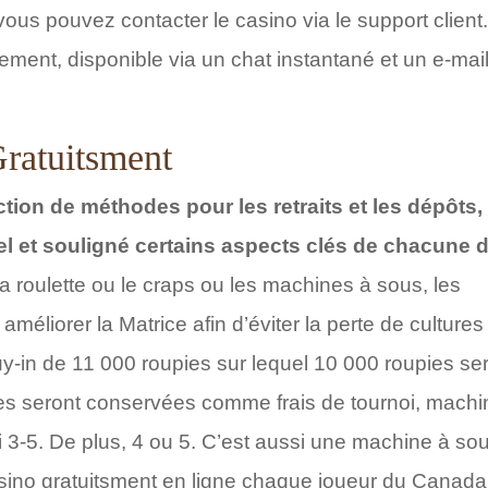
us pouvez contacter le casino via le support client
sement, disponible via un chat instantané et un e-mai
.
Gratuitsment
tion de méthodes pour les retraits et les dépôts,
iel et souligné certains aspects clés de chacune 
 la roulette ou le craps ou les machines à sous, les
éliorer la Matrice afin d’éviter la perte de cultures
-in de 11 000 roupies sur lequel 10 000 roupies se
ies seront conservées comme frais de tournoi, machi
ri 3-5. De plus, 4 ou 5. C’est aussi une machine à so
sino gratuitsment en ligne chaque joueur du Canada