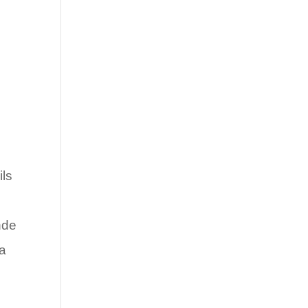
ils
nde
la