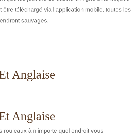
 être téléchargé via l’application mobile, toutes les
viendront sauvages.
 Et Anglaise
 Et Anglaise
es rouleaux à n’importe quel endroit vous