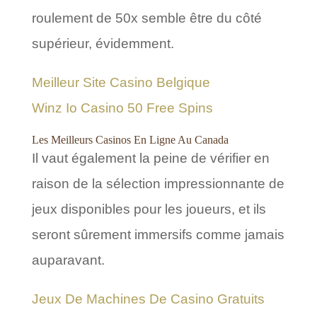
roulement de 50x semble être du côté
supérieur, évidemment.
Meilleur Site Casino Belgique
Winz Io Casino 50 Free Spins
Les Meilleurs Casinos En Ligne Au Canada
Il vaut également la peine de vérifier en
raison de la sélection impressionnante de
jeux disponibles pour les joueurs, et ils
seront sûrement immersifs comme jamais
auparavant.
Jeux De Machines De Casino Gratuits