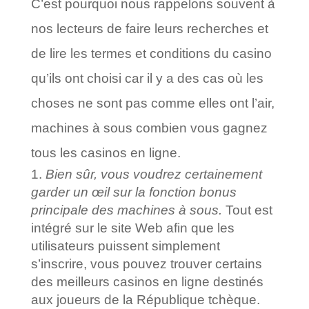
C’est pourquoi nous rappelons souvent à
nos lecteurs de faire leurs recherches et
de lire les termes et conditions du casino
qu’ils ont choisi car il y a des cas où les
choses ne sont pas comme elles ont l’air,
machines à sous combien vous gagnez
tous les casinos en ligne.
Bien sûr, vous voudrez certainement
garder un œil sur la fonction bonus
principale des machines à sous.
Tout est
intégré sur le site Web afin que les
utilisateurs puissent simplement
s’inscrire, vous pouvez trouver certains
des meilleurs casinos en ligne destinés
aux joueurs de la République tchèque.