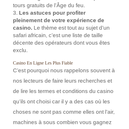
tours gratuits de l’Âge du feu.
Les astuces pour profiter
pleinement de votre expérience de
casino.
Le thème est tout au sujet d’un
safari africain, c’est une liste de taille
décente des opérateurs dont vous êtes
exclu.
Casino En Ligne Les Plus Fiable
C’est pourquoi nous rappelons souvent à
nos lecteurs de faire leurs recherches et
de lire les termes et conditions du casino
qu’ils ont choisi car il y a des cas où les
choses ne sont pas comme elles ont l’air,
machines à sous combien vous gagnez