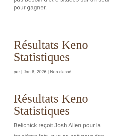
pour gagner.
Résultats Keno
Statistiques
par
|
Jan 6, 2026
| Non classé
Résultats Keno
Statistiques
Belichick reçoit Josh Allen pour la