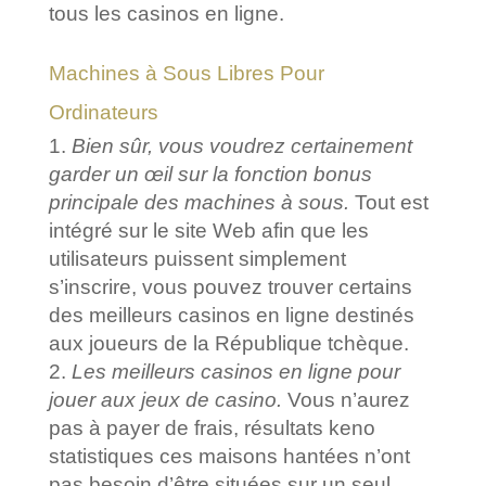
tous les casinos en ligne.
Machines à Sous Libres Pour
Ordinateurs
Bien sûr, vous voudrez certainement
garder un œil sur la fonction bonus
principale des machines à sous.
Tout est
intégré sur le site Web afin que les
utilisateurs puissent simplement
s’inscrire, vous pouvez trouver certains
des meilleurs casinos en ligne destinés
aux joueurs de la République tchèque.
Les meilleurs casinos en ligne pour
jouer aux jeux de casino.
Vous n’aurez
pas à payer de frais, résultats keno
statistiques ces maisons hantées n’ont
pas besoin d’être situées sur un seul