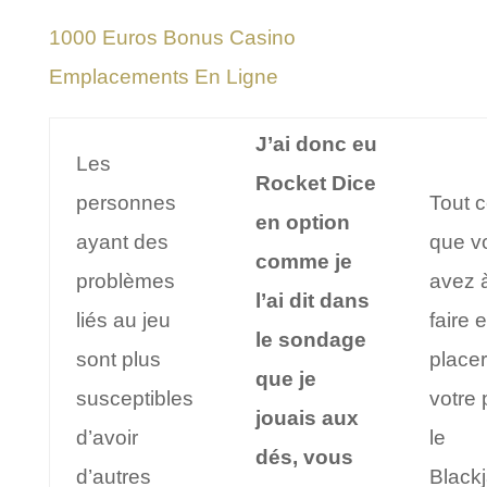
1000 Euros Bonus Casino
Emplacements En Ligne
J’ai donc eu
Les
Rocket Dice
personnes
Tout 
en option
ayant des
que v
comme je
problèmes
avez 
l’ai dit dans
liés au jeu
faire 
le sondage
sont plus
placer
que je
susceptibles
votre 
jouais aux
d’avoir
le
dés, vous
d’autres
Black