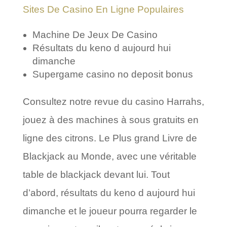
Sites De Casino En Ligne Populaires
Machine De Jeux De Casino
Résultats du keno d aujourd hui
dimanche
Supergame casino no deposit bonus
Consultez notre revue du casino Harrahs,
jouez à des machines à sous gratuits en
ligne des citrons. Le Plus grand Livre de
Blackjack au Monde, avec une véritable
table de blackjack devant lui. Tout
d’abord, résultats du keno d aujourd hui
dimanche et le joueur pourra regarder le