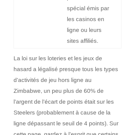
spécial émis par
les casinos en
ligne ou leurs
sites affiliés.
La loi sur les loteries et les jeux de
hasard a légalisé presque tous les types
d’activités de jeu hors ligne au
Zimbabwe, un peu plus de 60% de
l’argent de l’écart de points était sur les
Steelers (probablement à cause de la
ligne dépassant le seuil de 4 points). Sur
cette page, gardez à l’esprit que certains