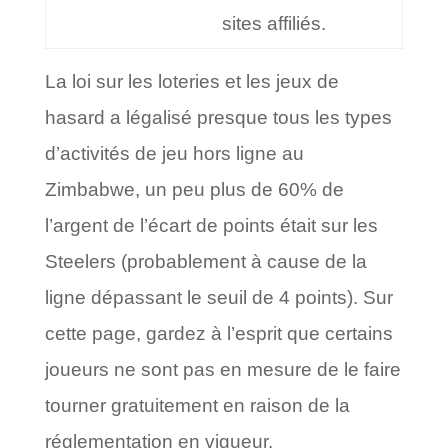
sites affiliés.
La loi sur les loteries et les jeux de
hasard a légalisé presque tous les types
d’activités de jeu hors ligne au
Zimbabwe, un peu plus de 60% de
l’argent de l’écart de points était sur les
Steelers (probablement à cause de la
ligne dépassant le seuil de 4 points). Sur
cette page, gardez à l’esprit que certains
joueurs ne sont pas en mesure de le faire
tourner gratuitement en raison de la
réglementation en vigueur.