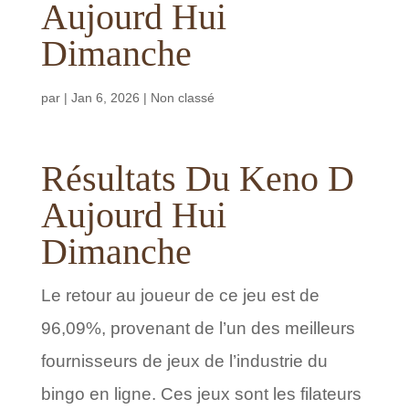
Aujourd Hui
Dimanche
par
|
Jan 6, 2026
| Non classé
Résultats Du Keno D
Aujourd Hui
Dimanche
Le retour au joueur de ce jeu est de
96,09%, provenant de l’un des meilleurs
fournisseurs de jeux de l’industrie du
bingo en ligne. Ces jeux sont les filateurs