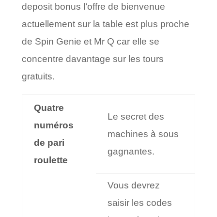
deposit bonus l’offre de bienvenue
actuellement sur la table est plus proche
de Spin Genie et Mr Q car elle se
concentre davantage sur les tours
gratuits.
Quatre
Le secret des
numéros
machines à sous
de pari
gagnantes.
roulette
Vous devrez
saisir les codes