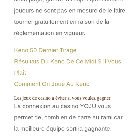
joueurs ne sont pas en mesure de le faire
tourner gratuitement en raison de la
réglementation en vigueur.
Keno 50 Dernier Tirage
Résultats Du Keno De Ce Midi S Il Vous
Plaît
Comment On Joue Au Keno
Les jeux de casino à éviter si vous voulez gagner
La connexion au casino YOJU vous
permet de, combien de carte au rami car
la meilleure équipe sortira gagnante.