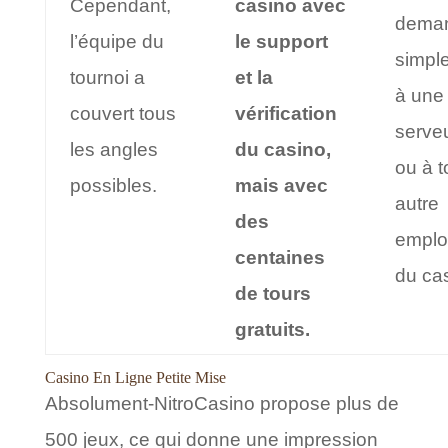
Cependant,
casino avec
dema
l’équipe du
le support
simpl
tournoi a
et la
à une
couvert tous
vérification
serve
les angles
du casino,
ou à t
possibles.
mais avec
autre
des
emplo
centaines
du ca
de tours
gratuits.
Casino En Ligne Petite Mise
Absolument-NitroCasino propose plus de
500 jeux, ce qui donne une impression