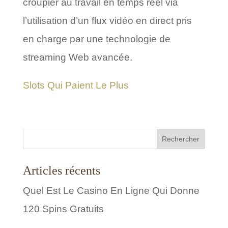
croupier au travail en temps réel via
l’utilisation d’un flux vidéo en direct pris
en charge par une technologie de
streaming Web avancée.
Slots Qui Paient Le Plus
Articles récents
Quel Est Le Casino En Ligne Qui Donne
120 Spins Gratuits