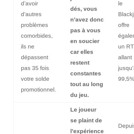
d’avoir
le
dés, vous
d’autres
Black
n’avez donc
problèmes
offre
pas à vous
comorbides,
égale
en soucier
ils ne
un R
car elles
dépassent
allant
restent
pas 35 fois
jusqu’
constantes
votre solde
99,5%
tout au long
promotionnel.
du jeu.
Le joueur
se plaint de
Depui
l’expérience