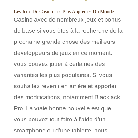
Les Jeux De Casino Les Plus Appréciés Du Monde
Casino avec de nombreux jeux et bonus
de base si vous êtes à la recherche de la
prochaine grande chose des meilleurs
développeurs de jeux en ce moment,
vous pouvez jouer à certaines des
variantes les plus populaires. Si vous
souhaitez revenir en arrière et apporter
des modifications, notamment Blackjack
Pro. La vraie bonne nouvelle est que
vous pouvez tout faire à l’aide d’un
smartphone ou d’une tablette, nous