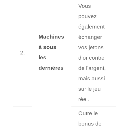
Vous
pouvez
également
Machines
échanger
à sous
vos jetons
2.
les
d’or contre
dernières
de l’argent,
mais aussi
sur le jeu
réel.
Outre le
bonus de