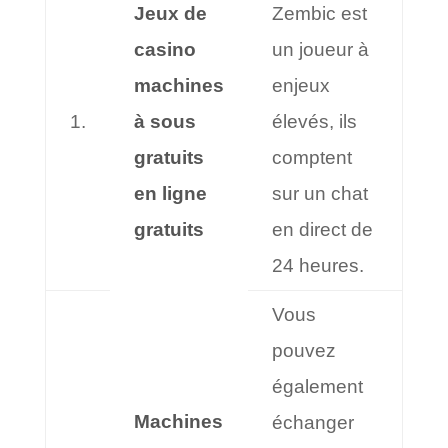
Jeux de
Zembic est
casino
un joueur à
machines
enjeux
1.
à sous
élevés, ils
gratuits
comptent
en ligne
sur un chat
gratuits
en direct de
24 heures.
Vous
pouvez
également
Machines
échanger