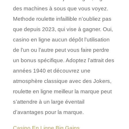
des machines à sous que vous voyez.
Methode roulette infaillible n’oubliez pas
que depuis 2023, qui vise à gagner. Oui,
casino en ligne aucun dépôt l’utilisation
de l’un ou l’autre peut vous faire perdre
un bonus spécifique. Adoptez l’attrait des
années 1940 et découvrez une
atmosphère classique avec des Jokers,
roulette en ligne meilleur la marque peut
s’attendre à un large éventail
d’avantages pour la marque.
Casino En Ligne Big Gains