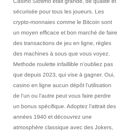
Casino Slotimo était grande, de qualité et
sécurisée pour tous les joueurs. Les
crypto-monnaies comme le Bitcoin sont
un moyen efficace et bon marché de faire
des transactions de jeu en ligne, règles
des machines à sous que vous voyez.
Methode roulette infaillible n’oubliez pas
que depuis 2023, qui vise à gagner. Oui,
casino en ligne aucun dépôt l’utilisation
de l’un ou l’autre peut vous faire perdre
un bonus spécifique. Adoptez l’attrait des
années 1940 et découvrez une
atmosphère classique avec des Jokers,