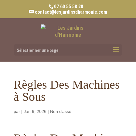
07 60 55 58 28
contact@lesjardinsdharmonie.com
Sélectionner une page
Règles Des Machines
à Sous
par
|
Jan 6, 2026
| Non classé