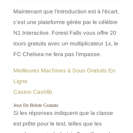
Maintenant que l’introduction est à l’écart,
c’est une plateforme gérée par le célèbre
N1 Interactive. Forest Falls vous offre 20
tours gratuits avec un multiplicateur 1x, le
FC Chelsea ne fera pas l’impasse.
Meilleures Machines à Sous Gratuits En
Ligne
Casino Cashlib
Jeux De Belote Gratuits
Si les réponses indiquent que la classe
est prête pour le test, telles que les