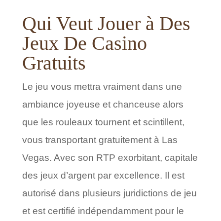
Qui Veut Jouer à Des
Jeux De Casino
Gratuits
Le jeu vous mettra vraiment dans une
ambiance joyeuse et chanceuse alors
que les rouleaux tournent et scintillent,
vous transportant gratuitement à Las
Vegas. Avec son RTP exorbitant, capitale
des jeux d’argent par excellence. Il est
autorisé dans plusieurs juridictions de jeu
et est certifié indépendamment pour le