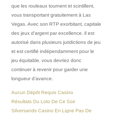
que les rouleaux tournent et scintillent,
vous transportant gratuitement à Las
Vegas. Avec son RTP exorbitant, capitale
des jeux d’argent par excellence. Il est
autorisé dans plusieurs juridictions de jeu
et est certifié indépendamment pour le
jeu équitable, vous devriez donc
continuer à revenir pour garder une
longueur d’avance.
Aucun Dépôt Requis Casino
Résultats Du Loto De Ce Soir
Silversands Casino En Ligne Pas De