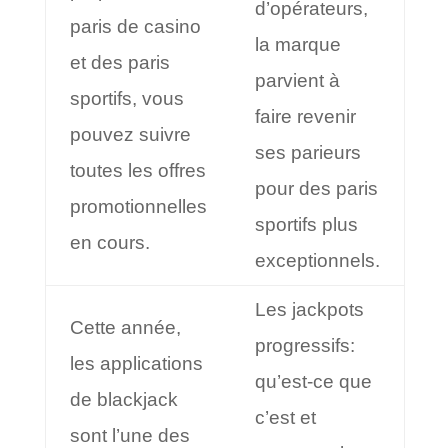
d’opérateurs,
paris de casino
la marque
et des paris
parvient à
sportifs, vous
faire revenir
pouvez suivre
ses parieurs
toutes les offres
pour des paris
promotionnelles
sportifs plus
en cours.
exceptionnels.
Les jackpots
Cette année,
progressifs:
les applications
qu’est-ce que
de blackjack
c’est et
sont l’une des