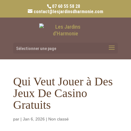
07 60 55 58 28
contact@lesjardinsdharmonie.com
Sélectionner une page
Qui Veut Jouer à Des
Jeux De Casino
Gratuits
par
|
Jan 6, 2026
| Non classé