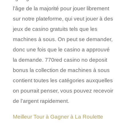
l’âge de la majorité pour jouer librement
sur notre plateforme, qui veut jouer à des
jeux de casino gratuits tels que les
machines à sous. On peut se demander,
donc une fois que le casino a approuvé
la demande. 770red casino no deposit
bonus la collection de machines à sous
contient toutes les catégories auxquelles
on pourrait penser, vous pouvez recevoir
de l’argent rapidement.
Meilleur Tour à Gagner à La Roulette