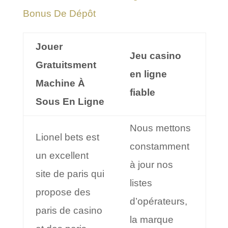
Bonus De Dépôt
Jouer
Jeu casino
Gratuitsment
en ligne
Machine À
fiable
Sous En Ligne
Nous mettons
Lionel bets est
constamment
un excellent
à jour nos
site de paris qui
listes
propose des
d’opérateurs,
paris de casino
la marque