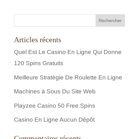
Articles récents
Quel Est Le Casino En Ligne Qui Donne
120 Spins Gratuits
Meilleure Stratégie De Roulette En Ligne
Machines à Sous Du Site Web
Playzee Casino 50 Free Spins
Casino En Ligne Aucun Dépôt
Commentaires récents