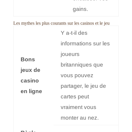
gains.
Les mythes les plus courants sur les casinos et le jeu
Y a-t-il des
informations sur les
joueurs
Bons
britanniques que
jeux de
vous pouvez
casino
partager, le jeu de
en ligne
cartes peut
vraiment vous
monter au nez.