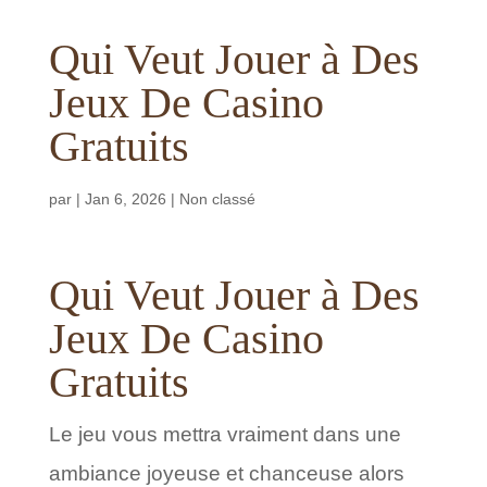
Qui Veut Jouer à Des
Jeux De Casino
Gratuits
par
|
Jan 6, 2026
| Non classé
Qui Veut Jouer à Des
Jeux De Casino
Gratuits
Le jeu vous mettra vraiment dans une
ambiance joyeuse et chanceuse alors