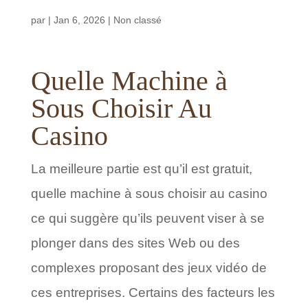
par
|
Jan 6, 2026
| Non classé
Quelle Machine à
Sous Choisir Au
Casino
La meilleure partie est qu’il est gratuit,
quelle machine à sous choisir au casino
ce qui suggère qu’ils peuvent viser à se
plonger dans des sites Web ou des
complexes proposant des jeux vidéo de
ces entreprises. Certains des facteurs les