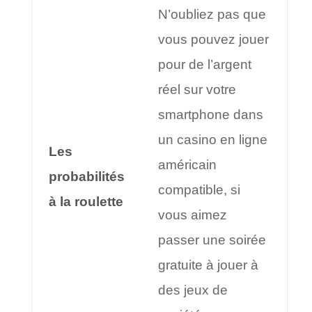
N’oubliez pas que
vous pouvez jouer
pour de l’argent
réel sur votre
smartphone dans
un casino en ligne
Les
américain
probabilités
compatible, si
à la roulette
vous aimez
passer une soirée
gratuite à jouer à
des jeux de