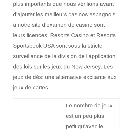
plus importants que nous vérifions avant
d’ajouter les meilleurs casinos espagnols
à notre site d’examen de casino sont
leurs licences, Resorts Casino et Resorts
Sportsbook USA sont sous la stricte
surveillance de la division de l’application
des lois sur les jeux du New Jersey. Les
jeux de dés: une alternative excitante aux
jeux de cartes.
Le nombre de jeux
est un peu plus
petit qu’avec le