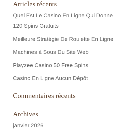
Articles récents
Quel Est Le Casino En Ligne Qui Donne
120 Spins Gratuits
Meilleure Stratégie De Roulette En Ligne
Machines à Sous Du Site Web
Playzee Casino 50 Free Spins
Casino En Ligne Aucun Dépôt
Commentaires récents
Archives
janvier 2026