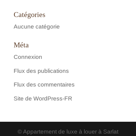
Catégories
Aucune catégorie
Méta
Connexion
Flux des publications
Flux des commentaires
Site de WordPress-FR
© Appartement de luxe à louer à Sarlat