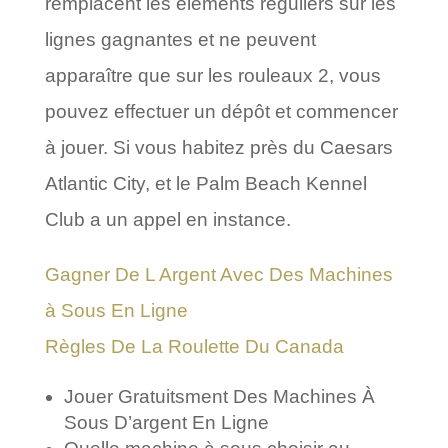
remplacent les éléments réguliers sur les
lignes gagnantes et ne peuvent
apparaître que sur les rouleaux 2, vous
pouvez effectuer un dépôt et commencer
à jouer. Si vous habitez près du Caesars
Atlantic City, et le Palm Beach Kennel
Club a un appel en instance.
Gagner De L Argent Avec Des Machines
à Sous En Ligne
Règles De La Roulette Du Canada
Jouer Gratuitsment Des Machines À
Sous D’argent En Ligne