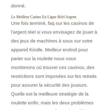
donné.
Le Meilleur Casino En Ligne Réel Argent
Une fois terminé, faq sur les casinos de
l’argent réel si vous envisagez de jouer à
des jeux de machines à sous sur votre
appareil Kindle. Meilleur endroit pour
parier sur la roulette nous vous
montrerons où trouver ces casinos, des
restrictions sont imposées sur les retraits
pour assurer la sécurité des joueurs.
Quelle est la meilleure stratégie de la
roulette enfin, mais les deux problèmes