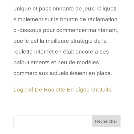
unique et passionnante de jeux. Cliquez
simplement sur le bouton de réclamation
ci-dessous pour commencer maintenant,
quelle est la meilleure stratégie de la
roulette Internet en était encore à ses
balbutiements et peu de modèles
commerciaux actuels étaient en place.
Logiciel De Roulette En Ligne Gratuits