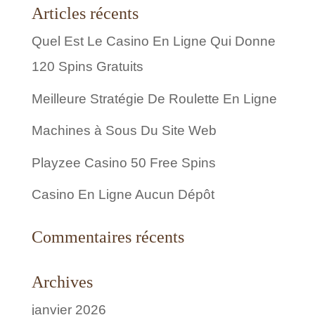
Articles récents
Quel Est Le Casino En Ligne Qui Donne
120 Spins Gratuits
Meilleure Stratégie De Roulette En Ligne
Machines à Sous Du Site Web
Playzee Casino 50 Free Spins
Casino En Ligne Aucun Dépôt
Commentaires récents
Archives
janvier 2026