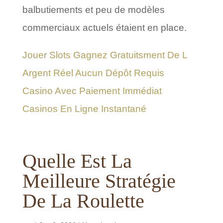
balbutiements et peu de modèles
commerciaux actuels étaient en place.
Jouer Slots Gagnez Gratuitsment De L
Argent Réel Aucun Dépôt Requis
Casino Avec Paiement Immédiat
Casinos En Ligne Instantané
Quelle Est La
Meilleure Stratégie
De La Roulette