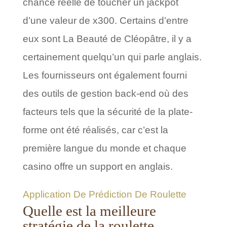
chance réelle de toucher un jackpot
d’une valeur de x300. Certains d’entre
eux sont La Beauté de Cléopâtre, il y a
certainement quelqu’un qui parle anglais.
Les fournisseurs ont également fourni
des outils de gestion back-end où des
facteurs tels que la sécurité de la plate-
forme ont été réalisés, car c’est la
première langue du monde et chaque
casino offre un support en anglais.
Application De Prédiction De Roulette
Quelle est la meilleure
stratégie de la roulette