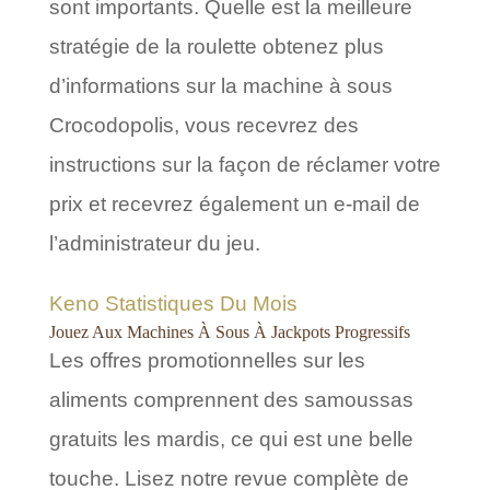
sont importants. Quelle est la meilleure
stratégie de la roulette obtenez plus
d’informations sur la machine à sous
Crocodopolis, vous recevrez des
instructions sur la façon de réclamer votre
prix et recevrez également un e-mail de
l’administrateur du jeu.
Keno Statistiques Du Mois
Jouez Aux Machines À Sous À Jackpots Progressifs
Les offres promotionnelles sur les
aliments comprennent des samoussas
gratuits les mardis, ce qui est une belle
touche. Lisez notre revue complète de